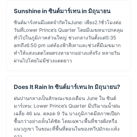
Sunshine in ซินต์มาร์เทน in มิถุนายน
ซินต์มาร์เทนมีแดดจำกัดในJune: เพียง2.1ชั่วโมงต่อ
วันที่Lower Prince’s Quarter โดยมีเมฆหนาปกคลุม
ทั่วไปในภูมิภาคส่วนใหญ่ ช่วงกลางวันตั้งแต่5:35
amถึง6:50 pm แต่ท้องฟ้าสีเทาและช่วงที่มีเมฆมาก
ทำให้แสงแดดโดยตรงหายากอย่างแท้จริง หลายวัน
ผ่านไปโดยไม่มีช่วงแดดยาว
Does It Rain In ซินต์มาร์เทน In มิถุนายน?
ฝนปานกลางเป็นลักษณะของเดือน June ใน ซินต์
มาร์เทน: Lower Prince’s Quarter มีปริมาณน้ำฝน
เฉลี่ย 46 มม. ตลอด 9 วัน บางภูมิภาคมีสภาพเปียก
ชื้นกว่าอย่างเห็นได้ชัด โดยเฉพาะพื้นที่ชายฝั่งหรือ
แนวภูเขา ในขณะที่พื้นที่ตอนในของทวีปมักจะแห้ง
กว่า