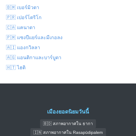
🇧🇲 เบอร์มิวดา
🇵🇷 เปอร์โตริโก
🇨🇦 แคนาดา
🇵🇲 แซงปีแยร์และมีเกอลง
🇦🇮 แองกวิลลา
🇦🇬 แอนติกาและบาร์บูดา
🇭🇹 ไฮติ
เมืองยอดนิยมวันนี้
🇧🇩 สภาพอากาศใน ธากา
🇮🇳 สภาพอากาศใน Rasapūdipalem