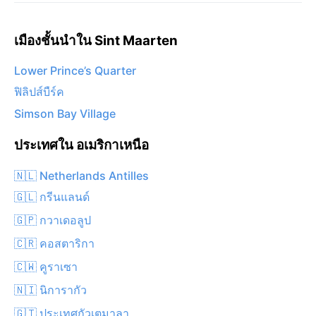
เมืองชั้นนำใน Sint Maarten
Lower Prince’s Quarter
ฟิลิปส์บืร์ค
Simson Bay Village
ประเทศใน อเมริกาเหนือ
🇳🇱 Netherlands Antilles
🇬🇱 กรีนแลนด์
🇬🇵 กวาเดอลูป
🇨🇷 คอสตาริกา
🇨🇼 คูราเซา
🇳🇮 นิการากัว
🇬🇹 ประเทศกัวเตมาลา