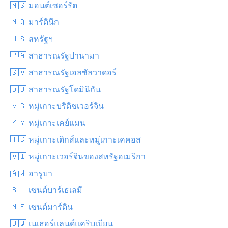
🇲🇸 มอนต์เซอร์รัต
🇲🇶 มาร์ตินีก
🇺🇸 สหรัฐฯ
🇵🇦 สาธารณรัฐปานามา
🇸🇻 สาธารณรัฐเอลซัลวาดอร์
🇩🇴 สาธารณรัฐโดมินิกัน
🇻🇬 หมู่เกาะบริติชเวอร์จิน
🇰🇾 หมู่เกาะเคย์แมน
🇹🇨 หมู่เกาะเติกส์และหมู่เกาะเคคอส
🇻🇮 หมู่เกาะเวอร์จินของสหรัฐอเมริกา
🇦🇼 อารูบา
🇧🇱 เซนต์บาร์เธเลมี
🇲🇫 เซนต์มาร์ติน
🇧🇶 เนเธอร์แลนด์แคริบเบียน