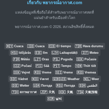
เกี่ยวกับ พยากรณ์อากาศ.com
แหล่งข้อมูลที่เชื่อถือได้สำหรับพยากรณ์อากาศสดที่
แม่นยำสำหรับเมืองทั่วโลก
พยากรณ์อากาศ.com © 2026. สงวนลิขสิทธิ์ทั้งหมด
🇲🇾
🇮🇩
🇪🇸
🇹🇷
Cuaca
Cuaca
El tiempo
Hava durumu
🇭🇺
🇪🇪
🇱🇻
🇮🇹
Időjárás
Ilm
Laikapstākļi
Meteo
🇫🇷
🇱🇹
🇵🇱
🇸🇰
Météo
Oras
Pogoda
Počasie
🇨🇿
🇫🇮
🇵🇹
🇻🇳
Počasí
Sää
Tempo
Thời tiết
🇩🇰
🇷🇸
🇸🇮
🇷🇴
Vejret
Vreme
Vreme
Vremea
🇸🇪
🇳🇴
🇬🇧🇺🇸
🇳🇱
Vädret
Været
Weather
Weer
🇩🇪
🇺🇦
🇷🇺
🇸🇦
Wetter
Погода
Погода
الطقس
🇹🇭
🇯🇵
🇭🇰
🇹🇼
สภาพอากาศ
天気
天氣
天氣預報
🇰🇷
날씨