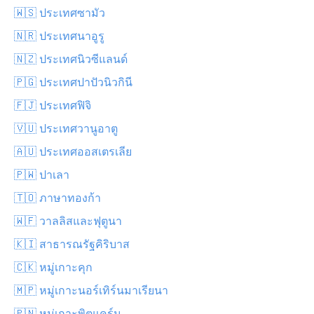
🇼🇸 ประเทศซามัว
🇳🇷 ประเทศนาอูรู
🇳🇿 ประเทศนิวซีแลนด์
🇵🇬 ประเทศปาปัวนิวกินี
🇫🇯 ประเทศฟิจิ
🇻🇺 ประเทศวานูอาตู
🇦🇺 ประเทศออสเตรเลีย
🇵🇼 ปาเลา
🇹🇴 ภาษาทองก้า
🇼🇫 วาลลิสและฟุตูนา
🇰🇮 สาธารณรัฐคิริบาส
🇨🇰 หมู่เกาะคุก
🇲🇵 หมู่เกาะนอร์เทิร์นมาเรียนา
🇵🇳 หมู่เกาะพิตแคร์น