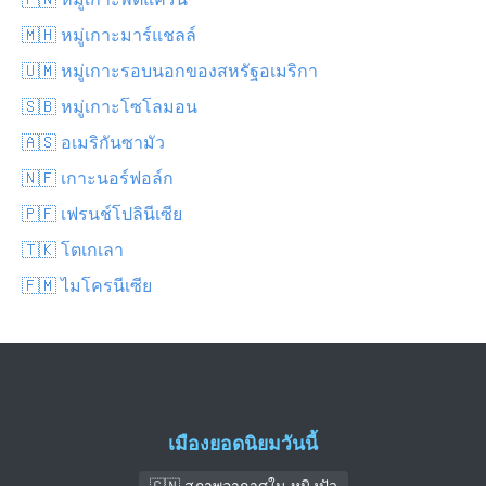
🇲🇭 หมู่เกาะมาร์แชลล์
🇺🇲 หมู่เกาะรอบนอกของสหรัฐอเมริกา
🇸🇧 หมู่เกาะโซโลมอน
🇦🇸 อเมริกันซามัว
🇳🇫 เกาะนอร์ฟอล์ก
🇵🇫 เฟรนช์โปลินีเซีย
🇹🇰 โตเกเลา
🇫🇲 ไมโครนีเซีย
เมืองยอดนิยมวันนี้
🇨🇳 สภาพอากาศใน หนิงปัว