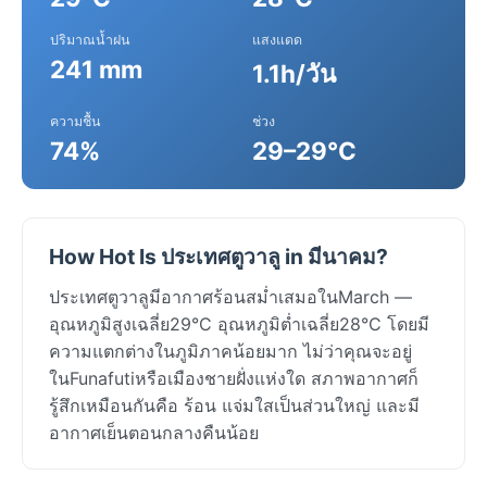
ปริมาณน้ำฝน
แสงแดด
241 mm
1.1h/วัน
ความชื้น
ช่วง
74%
29–29°C
How Hot Is ประเทศตูวาลู in มีนาคม?
ประเทศตูวาลูมีอากาศร้อนสม่ำเสมอในMarch —
อุณหภูมิสูงเฉลี่ย29°C อุณหภูมิต่ำเฉลี่ย28°C โดยมี
ความแตกต่างในภูมิภาคน้อยมาก ไม่ว่าคุณจะอยู่
ในFunafutiหรือเมืองชายฝั่งแห่งใด สภาพอากาศก็
รู้สึกเหมือนกันคือ ร้อน แจ่มใสเป็นส่วนใหญ่ และมี
อากาศเย็นตอนกลางคืนน้อย