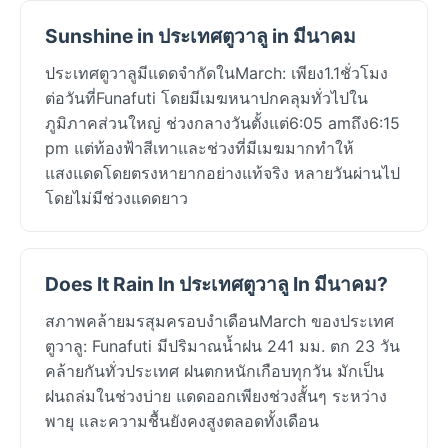
Sunshine in ประเทศตูวาลู in มีนาคม
ประเทศตูวาลูมีแดดจำกัดในMarch: เพียง1.1ชั่วโมง
ต่อวันที่Funafuti โดยมีเมฆหนาปกคลุมทั่วไปใน
ภูมิภาคส่วนใหญ่ ช่วงกลางวันตั้งแต่6:05 amถึง6:15
pm แต่ท้องฟ้าสีเทาและช่วงที่มีเมฆมากทำให้
แสงแดดโดยตรงหายากอย่างแท้จริง หลายวันผ่านไป
โดยไม่มีช่วงแดดยาว
Does It Rain In ประเทศตูวาลู In มีนาคม?
สภาพคล้ายมรสุมครอบงำเดือนMarch ของประเทศ
ตูวาลู: Funafuti มีปริมาณน้ำฝน 241 มม. ตก 23 วัน
คล้ายกันทั่วประเทศ ฝนตกหนักเกือบทุกวัน มักเป็น
ฝนถล่มในช่วงบ่าย แดดออกเพียงช่วงสั้นๆ ระหว่าง
พายุ และความชื้นยังคงสูงตลอดทั้งเดือน