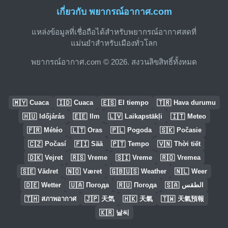
เกี่ยวกับ พยากรณ์อากาศ.com
แหล่งข้อมูลที่เชื่อถือได้สำหรับพยากรณ์อากาศสดที่
แม่นยำสำหรับเมืองทั่วโลก
พยากรณ์อากาศ.com © 2026. สงวนลิขสิทธิ์ทั้งหมด
🇲🇾
🇮🇩
🇪🇸
🇹🇷
Cuaca
Cuaca
El tiempo
Hava durumu
🇭🇺
🇪🇪
🇱🇻
🇮🇹
Időjárás
Ilm
Laikapstākļi
Meteo
🇫🇷
🇱🇹
🇵🇱
🇸🇰
Météo
Oras
Pogoda
Počasie
🇨🇿
🇫🇮
🇵🇹
🇻🇳
Počasí
Sää
Tempo
Thời tiết
🇩🇰
🇷🇸
🇸🇮
🇷🇴
Vejret
Vreme
Vreme
Vremea
🇸🇪
🇳🇴
🇬🇧🇺🇸
🇳🇱
Vädret
Været
Weather
Weer
🇩🇪
🇺🇦
🇷🇺
🇸🇦
Wetter
Погода
Погода
الطقس
🇹🇭
🇯🇵
🇭🇰
🇹🇼
สภาพอากาศ
天気
天氣
天氣預報
🇰🇷
날씨