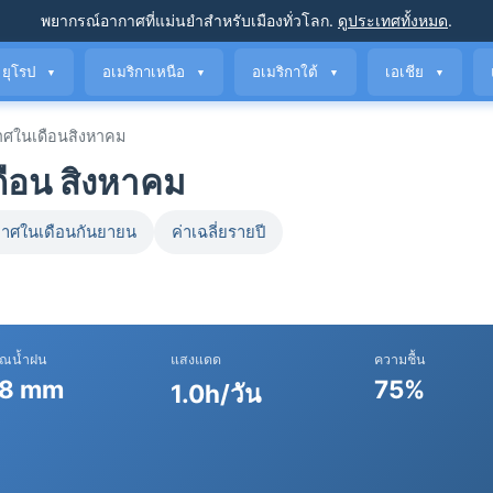
พยากรณ์อากาศที่แม่นยำ
สำหรับเมืองทั่วโลก
.
ดูประเทศทั้งหมด
.
ยุโรป
อเมริกาเหนือ
อเมริกาใต้
เอเชีย
▼
▼
▼
▼
ศในเดือนสิงหาคม
ือน สิงหาคม
าศในเดือนกันยายน
ค่าเฉลี่ยรายปี
าณน้ำฝน
แสงแดด
ความชื้น
8 mm
75%
1.0h/วัน