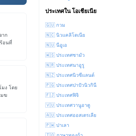
ประเทศใน โอเชียเนีย
🇬🇺 กวม
บจาก
🇳🇨 นิวแคลิโดเนีย
้อนที่
🇳🇺 นีอูเอ
🇼🇸 ประเทศซามัว
🇳🇷 ประเทศนาอูรู
🇳🇿 ประเทศนิวซีแลนด์
🇵🇬 ประเทศปาปัวนิวกินี
วโมง โดย
งเมฆ
🇫🇯 ประเทศฟิจิ
🇻🇺 ประเทศวานูอาตู
🇦🇺 ประเทศออสเตรเลีย
🇵🇼 ปาเลา
🇹🇴 ภาษาทองก้า