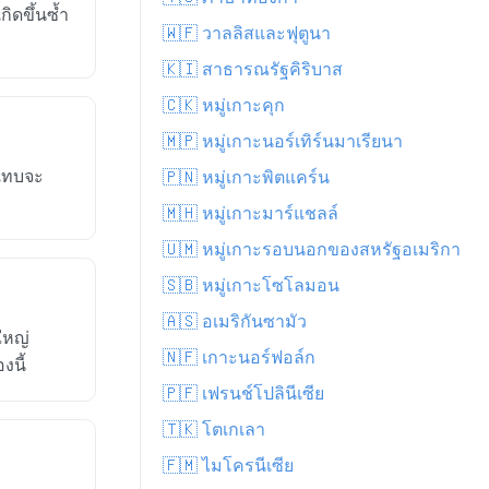
ิดขึ้นซ้ำ
🇼🇫 วาลลิสและฟุตูนา
🇰🇮 สาธารณรัฐคิริบาส
🇨🇰 หมู่เกาะคุก
🇲🇵 หมู่เกาะนอร์เทิร์นมาเรียนา
ศแทบจะ
🇵🇳 หมู่เกาะพิตแคร์น
🇲🇭 หมู่เกาะมาร์แชลล์
🇺🇲 หมู่เกาะรอบนอกของสหรัฐอเมริกา
🇸🇧 หมู่เกาะโซโลมอน
🇦🇸 อเมริกันซามัว
ใหญ่
🇳🇫 เกาะนอร์ฟอล์ก
งนี้
🇵🇫 เฟรนช์โปลินีเซีย
🇹🇰 โตเกเลา
🇫🇲 ไมโครนีเซีย