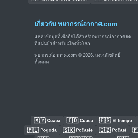
เกี่ยวกับ พยากรณ์อากาศ.com
แหล่งข้อมูลที่เชื่อถือได้สำหรับพยากรณ์อากาศสด
ที่แม่นยำสำหรับเมืองทั่วโลก
พยากรณ์อากาศ.com © 2026. สงวนลิขสิทธิ์
ทั้งหมด
🇲🇾
🇮🇩
🇪🇸
Cuaca
Cuaca
El tiempo
🇵🇱
🇸🇰
🇨🇿

Pogoda
Počasie
Počasí