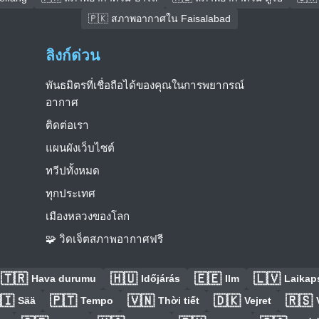
🇵🇰 สภาพอากาศใน Faisalabad
ลิงก์ด่วน
พันธมิตรที่เชื่อถือได้ของคุณในการพยากรณ์
อากาศ
ติดต่อเรา
แผนผังเว็บไซต์
ทวีปทั้งหมด
ทุกประเทศ
เมืองหลวงของโลก
🧩 วิดเจ็ตสภาพอากาศฟรี
🇹🇷
🇭🇺
🇪🇪
🇱🇻
Hava durumu
Időjárás
Ilm
Laikaps
🇮
🇵🇹
🇻🇳
🇩🇰
🇷🇸
Sää
Tempo
Thời tiết
Vejret