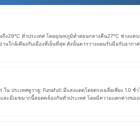
ยสูงถึง29°C ทั่วประเทศ โดยอุณหภูมิต่ำตอนกลางคืน27°C ช่วงแค
อ่านใกล้เคียงกับเมืองที่เย็นที่สุด ดังนั้นควรวางแผนรับมือกับอากาศร
ใน ประเทศตูวาลู: Funafuti มีแสงแดดโดยตรงเฉลี่ยเพียง 1.0 ชั่
้มและมีเมฆมากนี้สอดคล้องกันทั่วประเทศ โดยมีความแตกต่างขอ