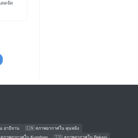
แดดจัด
น อาบีจาน
🇨🇳 สภาพอากาศใน คุนหมิง
 สภาพอากาศใน Kunshan
🇮🇩 สภาพอากาศใน Bekasi