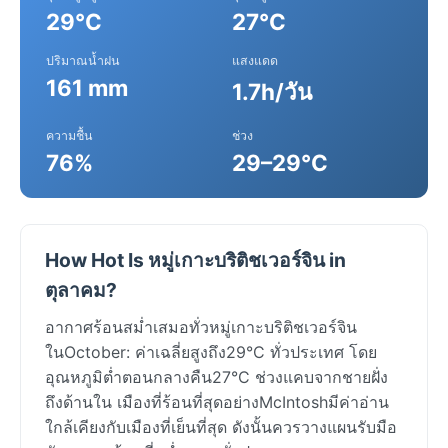
29°C
27°C
ปริมาณน้ำฝน
แสงแดด
161 mm
1.7h/วัน
ความชื้น
ช่วง
76%
29–29°C
How Hot Is หมู่เกาะบริติชเวอร์จิน in
ตุลาคม?
อากาศร้อนสม่ำเสมอทั่วหมู่เกาะบริติชเวอร์จิน
ในOctober: ค่าเฉลี่ยสูงถึง29°C ทั่วประเทศ โดย
อุณหภูมิต่ำตอนกลางคืน27°C ช่วงแคบจากชายฝั่ง
ถึงด้านใน เมืองที่ร้อนที่สุดอย่างMcIntoshมีค่าอ่าน
ใกล้เคียงกับเมืองที่เย็นที่สุด ดังนั้นควรวางแผนรับมือ