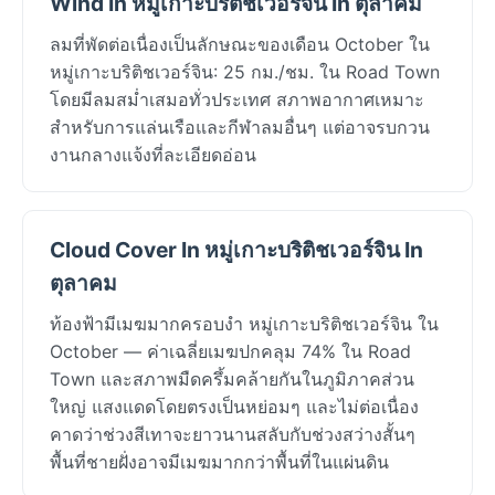
Wind In หมู่เกาะบริติชเวอร์จิน In ตุลาคม
ลมที่พัดต่อเนื่องเป็นลักษณะของเดือน October ใน
หมู่เกาะบริติชเวอร์จิน: 25 กม./ชม. ใน Road Town
โดยมีลมสม่ำเสมอทั่วประเทศ สภาพอากาศเหมาะ
สำหรับการแล่นเรือและกีฬาลมอื่นๆ แต่อาจรบกวน
งานกลางแจ้งที่ละเอียดอ่อน
Cloud Cover In หมู่เกาะบริติชเวอร์จิน In
ตุลาคม
ท้องฟ้ามีเมฆมากครอบงำ หมู่เกาะบริติชเวอร์จิน ใน
October — ค่าเฉลี่ยเมฆปกคลุม 74% ใน Road
Town และสภาพมืดครึ้มคล้ายกันในภูมิภาคส่วน
ใหญ่ แสงแดดโดยตรงเป็นหย่อมๆ และไม่ต่อเนื่อง
คาดว่าช่วงสีเทาจะยาวนานสลับกับช่วงสว่างสั้นๆ
พื้นที่ชายฝั่งอาจมีเมฆมากกว่าพื้นที่ในแผ่นดิน