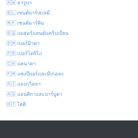
🇦🇼 อารูบา
🇧🇱 เซนต์บาร์เธเลมี
🇲🇫 เซนต์มาร์ติน
🇧🇶 เนเธอร์แลนด์แคริบเบียน
🇧🇲 เบอร์มิวดา
🇵🇷 เปอร์โตริโก
🇨🇦 แคนาดา
🇵🇲 แซงปีแยร์และมีเกอลง
🇦🇮 แองกวิลลา
🇦🇬 แอนติกาและบาร์บูดา
🇭🇹 ไฮติ