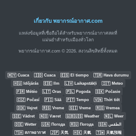
เกี่ยวกับ พยากรณ์อากาศ.com
แหล่งข้อมูลที่เชื่อถือได้สำหรับพยากรณ์อากาศสดที่
แม่นยำสำหรับเมืองทั่วโลก
พยากรณ์อากาศ.com © 2026. สงวนลิขสิทธิ์ทั้งหมด
🇲🇾
🇮🇩
🇪🇸
🇹🇷
Cuaca
Cuaca
El tiempo
Hava durumu
🇭🇺
🇪🇪
🇱🇻
🇮🇹
Időjárás
Ilm
Laikapstākļi
Meteo
🇫🇷
🇱🇹
🇵🇱
🇸🇰
Météo
Oras
Pogoda
Počasie
🇨🇿
🇫🇮
🇵🇹
🇻🇳
Počasí
Sää
Tempo
Thời tiết
🇩🇰
🇷🇸
🇸🇮
🇷🇴
Vejret
Vreme
Vreme
Vremea
🇸🇪
🇳🇴
🇬🇧🇺🇸
🇳🇱
Vädret
Været
Weather
Weer
🇩🇪
🇺🇦
🇷🇺
🇸🇦
Wetter
Погода
Погода
الطقس
🇹🇭
🇯🇵
🇭🇰
🇹🇼
สภาพอากาศ
天気
天氣
天氣預報