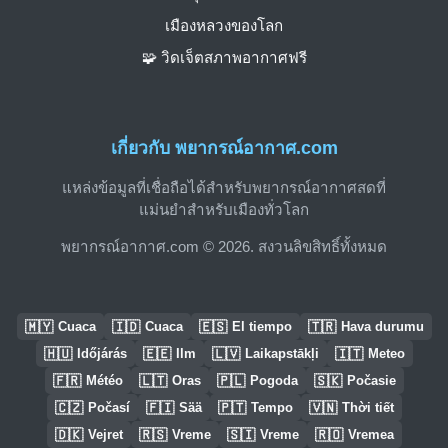
เมืองหลวงของโลก
🧩 วิดเจ็ตสภาพอากาศฟรี
เกี่ยวกับ พยากรณ์อากาศ.com
แหล่งข้อมูลที่เชื่อถือได้สำหรับพยากรณ์อากาศสดที่
แม่นยำสำหรับเมืองทั่วโลก
พยากรณ์อากาศ.com © 2026. สงวนลิขสิทธิ์ทั้งหมด
🇲🇾
🇮🇩
🇪🇸
🇹🇷
Cuaca
Cuaca
El tiempo
Hava durumu
🇭🇺
🇪🇪
🇱🇻
🇮🇹
Időjárás
Ilm
Laikapstākļi
Meteo
🇫🇷
🇱🇹
🇵🇱
🇸🇰
Météo
Oras
Pogoda
Počasie
🇨🇿
🇫🇮
🇵🇹
🇻🇳
Počasí
Sää
Tempo
Thời tiết
🇩🇰
🇷🇸
🇸🇮
🇷🇴
Vejret
Vreme
Vreme
Vremea