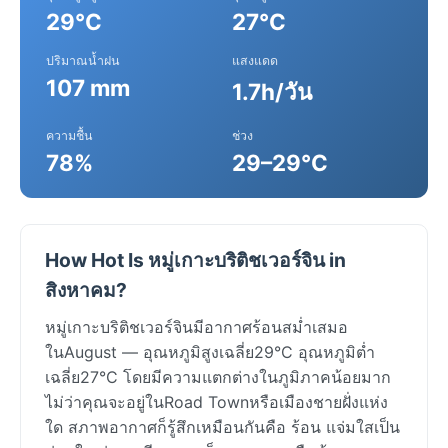
29°C
27°C
ปริมาณน้ำฝน
แสงแดด
107 mm
1.7h/วัน
ความชื้น
ช่วง
78%
29–29°C
How Hot Is หมู่เกาะบริติชเวอร์จิน in
สิงหาคม?
หมู่เกาะบริติชเวอร์จินมีอากาศร้อนสม่ำเสมอ
ในAugust — อุณหภูมิสูงเฉลี่ย29°C อุณหภูมิต่ำ
เฉลี่ย27°C โดยมีความแตกต่างในภูมิภาคน้อยมาก
ไม่ว่าคุณจะอยู่ในRoad Townหรือเมืองชายฝั่งแห่ง
ใด สภาพอากาศก็รู้สึกเหมือนกันคือ ร้อน แจ่มใสเป็น