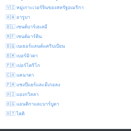
🇻🇮 หมู่เกาะเวอร์จินของสหรัฐอเมริกา
🇦🇼 อารูบา
🇧🇱 เซนต์บาร์เธเลมี
🇲🇫 เซนต์มาร์ติน
🇧🇶 เนเธอร์แลนด์แคริบเบียน
🇧🇲 เบอร์มิวดา
🇵🇷 เปอร์โตริโก
🇨🇦 แคนาดา
🇵🇲 แซงปีแยร์และมีเกอลง
🇦🇮 แองกวิลลา
🇦🇬 แอนติกาและบาร์บูดา
🇭🇹 ไฮติ