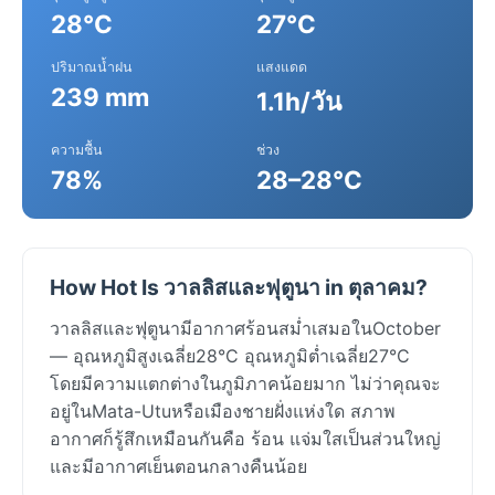
28°C
27°C
ปริมาณน้ำฝน
แสงแดด
239 mm
1.1h/วัน
ความชื้น
ช่วง
78%
28–28°C
How Hot Is วาลลิสและฟุตูนา in ตุลาคม?
วาลลิสและฟุตูนามีอากาศร้อนสม่ำเสมอในOctober
— อุณหภูมิสูงเฉลี่ย28°C อุณหภูมิต่ำเฉลี่ย27°C
โดยมีความแตกต่างในภูมิภาคน้อยมาก ไม่ว่าคุณจะ
อยู่ในMata-Utuหรือเมืองชายฝั่งแห่งใด สภาพ
อากาศก็รู้สึกเหมือนกันคือ ร้อน แจ่มใสเป็นส่วนใหญ่
และมีอากาศเย็นตอนกลางคืนน้อย