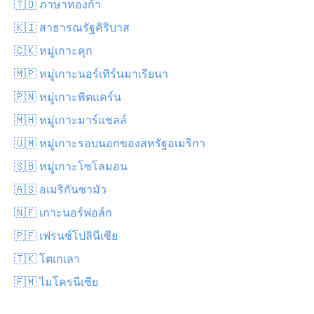
🇹🇴 ภาษาทองก้า
🇰🇮 สาธารณรัฐคิริบาส
🇨🇰 หมู่เกาะคุก
🇲🇵 หมู่เกาะนอร์เทิร์นมาเรียนา
🇵🇳 หมู่เกาะพิตแคร์น
🇲🇭 หมู่เกาะมาร์แชลล์
🇺🇲 หมู่เกาะรอบนอกของสหรัฐอเมริกา
🇸🇧 หมู่เกาะโซโลมอน
🇦🇸 อเมริกันซามัว
🇳🇫 เกาะนอร์ฟอล์ก
🇵🇫 เฟรนช์โปลินีเซีย
🇹🇰 โตเกเลา
🇫🇲 ไมโครนีเซีย