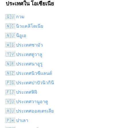
ประเทศใน โอเชียเนีย
🇬🇺 กวม
🇳🇨 นิวแคลิโดเนีย
🇳🇺 นีอูเอ
🇼🇸 ประเทศซามัว
🇹🇻 ประเทศตูวาลู
🇳🇷 ประเทศนาอูรู
🇳🇿 ประเทศนิวซีแลนด์
🇵🇬 ประเทศปาปัวนิวกินี
🇫🇯 ประเทศฟิจิ
🇻🇺 ประเทศวานูอาตู
🇦🇺 ประเทศออสเตรเลีย
🇵🇼 ปาเลา