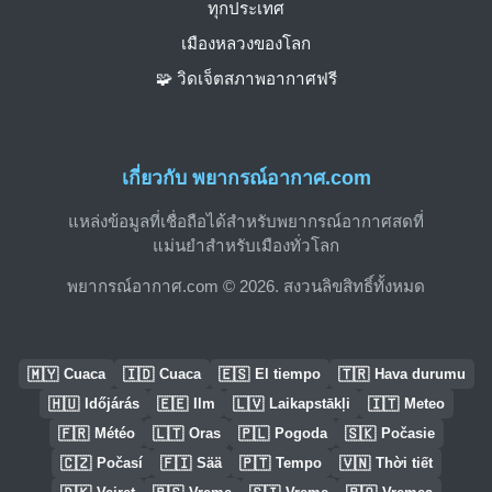
ทุกประเทศ
เมืองหลวงของโลก
🧩 วิดเจ็ตสภาพอากาศฟรี
เกี่ยวกับ พยากรณ์อากาศ.com
แหล่งข้อมูลที่เชื่อถือได้สำหรับพยากรณ์อากาศสดที่
แม่นยำสำหรับเมืองทั่วโลก
พยากรณ์อากาศ.com © 2026. สงวนลิขสิทธิ์ทั้งหมด
🇲🇾
🇮🇩
🇪🇸
🇹🇷
Cuaca
Cuaca
El tiempo
Hava durumu
🇭🇺
🇪🇪
🇱🇻
🇮🇹
Időjárás
Ilm
Laikapstākļi
Meteo
🇫🇷
🇱🇹
🇵🇱
🇸🇰
Météo
Oras
Pogoda
Počasie
🇨🇿
🇫🇮
🇵🇹
🇻🇳
Počasí
Sää
Tempo
Thời tiết