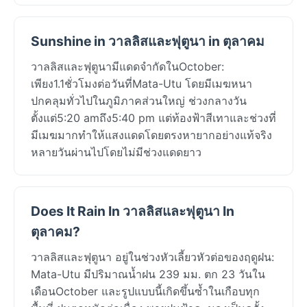
Sunshine in วาลลิสและฟุตูนา in ตุลาคม
วาลลิสและฟุตูนามีแดดจำกัดในOctober:
เพียง1.1ชั่วโมงต่อวันที่Mata-Utu โดยมีเมฆหนา
ปกคลุมทั่วไปในภูมิภาคส่วนใหญ่ ช่วงกลางวัน
ตั้งแต่5:20 amถึง5:40 pm แต่ท้องฟ้าสีเทาและช่วงที่
มีเมฆมากทำให้แสงแดดโดยตรงหายากอย่างแท้จริง
หลายวันผ่านไปโดยไม่มีช่วงแดดยาว
Does It Rain In วาลลิสและฟุตูนา In
ตุลาคม?
วาลลิสและฟุตูนา อยู่ในช่วงหัวเลี้ยวหัวต่อของฤดูฝน:
Mata-Utu มีปริมาณน้ำฝน 239 มม. ตก 23 วันใน
เดือนOctober และรูปแบบนี้เกิดขึ้นซ้ำในเกือบทุก