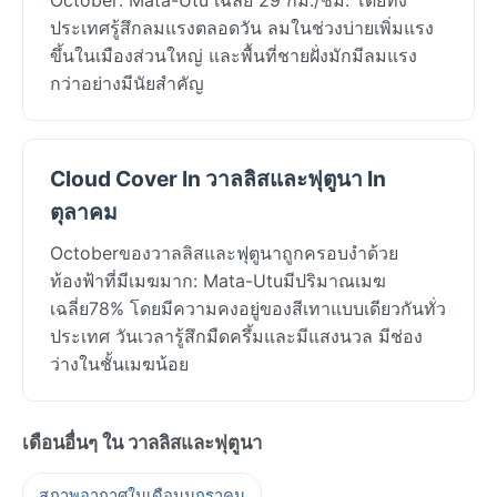
ประเทศรู้สึกลมแรงตลอดวัน ลมในช่วงบ่ายเพิ่มแรง
ขึ้นในเมืองส่วนใหญ่ และพื้นที่ชายฝั่งมักมีลมแรง
กว่าอย่างมีนัยสำคัญ
Cloud Cover In วาลลิสและฟุตูนา In
ตุลาคม
Octoberของวาลลิสและฟุตูนาถูกครอบงำด้วย
ท้องฟ้าที่มีเมฆมาก: Mata-Utuมีปริมาณเมฆ
เฉลี่ย78% โดยมีความคงอยู่ของสีเทาแบบเดียวกันทั่ว
ประเทศ วันเวลารู้สึกมืดครึ้มและมีแสงนวล มีช่อง
ว่างในชั้นเมฆน้อย
เดือนอื่นๆ ใน วาลลิสและฟุตูนา
สภาพอากาศในเดือนมกราคม