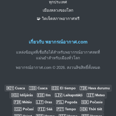
ทุกประเทศ
เมืองหลวงของโลก
🧩 วิดเจ็ตสภาพอากาศฟรี
เกี่ยวกับ พยากรณ์อากาศ.com
แหล่งข้อมูลที่เชื่อถือได้สำหรับพยากรณ์อากาศสดที่
แม่นยำสำหรับเมืองทั่วโลก
พยากรณ์อากาศ.com © 2026. สงวนลิขสิทธิ์ทั้งหมด
🇲🇾
🇮🇩
🇪🇸
🇹🇷
Cuaca
Cuaca
El tiempo
Hava durumu
🇭🇺
🇪🇪
🇱🇻
🇮🇹
Időjárás
Ilm
Laikapstākļi
Meteo
🇫🇷
🇱🇹
🇵🇱
🇸🇰
Météo
Oras
Pogoda
Počasie
🇨🇿
🇫🇮
🇵🇹
🇻🇳
Počasí
Sää
Tempo
Thời tiết