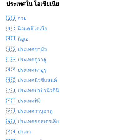
ประเทศใน โอเชียเนีย
🇬🇺 กวม
🇳🇨 นิวแคลิโดเนีย
🇳🇺 นีอูเอ
🇼🇸 ประเทศซามัว
🇹🇻 ประเทศตูวาลู
🇳🇷 ประเทศนาอูรู
🇳🇿 ประเทศนิวซีแลนด์
🇵🇬 ประเทศปาปัวนิวกินี
🇫🇯 ประเทศฟิจิ
🇻🇺 ประเทศวานูอาตู
🇦🇺 ประเทศออสเตรเลีย
🇵🇼 ปาเลา