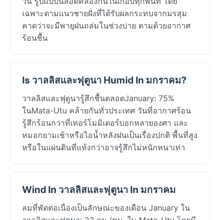
วัน รูปแบบนี้สอดคล้องกันในเกือบทุกพื้นที่ โดย
เฉพาะตามแนวชายฝั่งที่ได้รับผลกระทบจากมรสุม
คาดว่าจะมีพายุฝนถล่มในช่วงบ่าย ตามด้วยอากาศ
ร้อนชื้น
Is วาลลิสและฟุตูนา Humid In มกราคม?
วาลลิสและฟุตูนารู้สึกชื้นตลอดJanuary: 75%
ในMata-Utu คล้ายกันทั่วประเทศ วันที่อากาศร้อน
รู้สึกร้อนกว่าที่เทอร์โมมิเตอร์บอกหลายองศา และ
หมอกยามเช้าหรือไอน้ำหลังฝนเป็นเรื่องปกติ พื้นที่สูง
หรือในแผ่นดินที่แห้งกว่าอาจรู้สึกไม่หนักหนาเท่า
Wind In วาลลิสและฟุตูนา In มกราคม
ลมที่พัดต่อเนื่องเป็นลักษณะของเดือน January ใน
วาลลิสและฟุตูนา: 23 กม./ชม. ใน Mata-Utu โดยมี