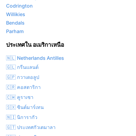
Codrington
Willikies
Bendals
Parham
ประเทศใน อเมริกาเหนือ
🇳🇱 Netherlands Antilles
🇬🇱 กรีนแลนด์
🇬🇵 กวาเดอลูป
🇨🇷 คอสตาริกา
🇨🇼 คูราเซา
🇸🇽 ซินต์มาร์เทน
🇳🇮 นิการากัว
🇬🇹 ประเทศกัวเตมาลา