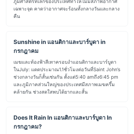
ภูมิศาสตร์ที่เล็กของประเทศทำให้ไม่มีสภาพอากาศ
เฉพาะจุด คาดว่าอากาศจะร้อนทั้งกลางวันและกลาง
คืน
Sunshine in แอนติกาและบาร์บูดา in
กรกฎาคม
เมฆและท้องฟ้าสีเทาครอบงำแอนติกาและบาร์บูดา
ในJuly: แดดประมาณ1.1ชั่วโมงต่อวันที่Saint John’s
ช่วงกลางวันก็สั้นเช่นกัน ตั้งแต่5:40 amถึง6:45 pm
และภูมิภาคส่วนใหญ่ของประเทศมีสภาพเมฆครึ้ม
คล้ายกัน ช่วงสดใสพบได้ยากและสั้น
Does It Rain In แอนติกาและบาร์บูดา In
กรกฎาคม?