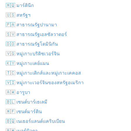
🇲🇶 มาร์ตินีก
🇺🇸 สหรัฐฯ
🇵🇦 สาธารณรัฐปานามา
🇸🇻 สาธารณรัฐเอลซัลวาดอร์
🇩🇴 สาธารณรัฐโดมินิกัน
🇻🇬 หมู่เกาะบริติชเวอร์จิน
🇰🇾 หมู่เกาะเคย์แมน
🇹🇨 หมู่เกาะเติกส์และหมู่เกาะเคคอส
🇻🇮 หมู่เกาะเวอร์จินของสหรัฐอเมริกา
🇦🇼 อารูบา
🇧🇱 เซนต์บาร์เธเลมี
🇲🇫 เซนต์มาร์ติน
🇧🇶 เนเธอร์แลนด์แคริบเบียน
🇧🇲 เบอร์มิวดา