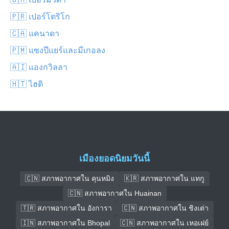
🇵🇷 เปอร์โตริโก
🇨🇦 แคนาดา
🇵🇲 แซงปีแยร์และมีเกอลง
🇦🇮 แองกวิลลา
🇭🇹 ไฮติ
เมืองยอดนิยมวันนี้
🇨🇳 สภาพอากาศใน คุนหมิง
🇰🇷 สภาพอากาศใน แทกู
🇨🇳 สภาพอากาศใน Huainan
🇹🇷 สภาพอากาศใน อังการา
🇨🇳 สภาพอากาศใน ชิงเต่า
🇮🇳 สภาพอากาศใน Bhopal
🇨🇳 สภาพอากาศใน เหอเฝย์