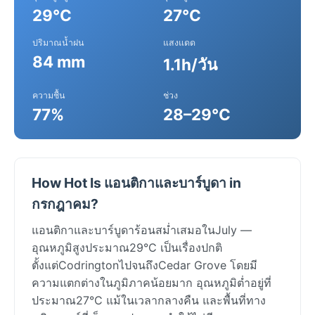
29°C
27°C
ปริมาณน้ำฝน
แสงแดด
84 mm
1.1h/วัน
ความชื้น
ช่วง
77%
28–29°C
How Hot Is แอนติกาและบาร์บูดา in
กรกฎาคม?
แอนติกาและบาร์บูดาร้อนสม่ำเสมอในJuly —
อุณหภูมิสูงประมาณ29°C เป็นเรื่องปกติ
ตั้งแต่CodringtonไปจนถึงCedar Grove โดยมี
ความแตกต่างในภูมิภาคน้อยมาก อุณหภูมิต่ำอยู่ที่
ประมาณ27°C แม้ในเวลากลางคืน และพื้นที่ทาง