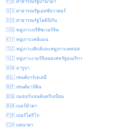
🇵🇦 สาธารณรัฐปานามา
🇸🇻 สาธารณรัฐเอลซัลวาดอร์
🇩🇴 สาธารณรัฐโดมินิกัน
🇻🇬 หมู่เกาะบริติชเวอร์จิน
🇰🇾 หมู่เกาะเคย์แมน
🇹🇨 หมู่เกาะเติกส์และหมู่เกาะเคคอส
🇻🇮 หมู่เกาะเวอร์จินของสหรัฐอเมริกา
🇦🇼 อารูบา
🇧🇱 เซนต์บาร์เธเลมี
🇲🇫 เซนต์มาร์ติน
🇧🇶 เนเธอร์แลนด์แคริบเบียน
🇧🇲 เบอร์มิวดา
🇵🇷 เปอร์โตริโก
🇨🇦 แคนาดา