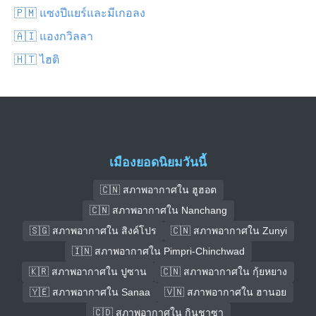
🇵🇲 แซงปีแยร์และมีเกอลง
🇦🇮 แองกวิลลา
🇭🇹 ไฮติ
เมืองยอดนิยมวันนี้
🇨🇳 สภาพอากาศใน ฮูฮอต
🇨🇳 สภาพอากาศใน Nanchang
🇸🇬 สภาพอากาศใน สิงค์โปร
🇨🇳 สภาพอากาศใน Zunyi
🇮🇳 สภาพอากาศใน Pimpri-Chinchwad
🇰🇷 สภาพอากาศใน ปูซาน
🇨🇳 สภาพอากาศใน กุ้ยหยาง
🇾🇪 สภาพอากาศใน Sanaa
🇻🇳 สภาพอากาศใน ฮานอย
🇨🇩 สภาพอากาศใน กินชาซา