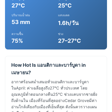
27°C
25°C
ปริมาณน้ำฝน
แสงแดด
53 mm
1.6h/วัน
ความชื้น
ช่วง
75%
27–27°C
How Hot Is แอนติกาและบาร์บูดา in
เมษายน?
อากาศร้อนสม่ำเสมอทั่วแอนติกาและบาร์บูดา
ในApril: ค่าเฉลี่ยสูงถึง27°C ทั่วประเทศ โดย
อุณหภูมิต่ำตอนกลางคืน25°C ช่วงแคบจากชายฝั่ง
ถึงด้านใน เมืองที่ร้อนที่สุดอย่างCedar Groveมีค่า
อ่านใกล้เคียงกับเมืองที่เย็นที่สุด ดังนั้นควรวางแผน