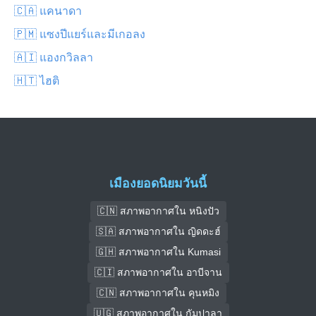
🇨🇦 แคนาดา
🇵🇲 แซงปีแยร์และมีเกอลง
🇦🇮 แองกวิลลา
🇭🇹 ไฮติ
เมืองยอดนิยมวันนี้
🇨🇳 สภาพอากาศใน หนิงปัว
🇸🇦 สภาพอากาศใน ญิดดะฮ์
🇬🇭 สภาพอากาศใน Kumasi
🇨🇮 สภาพอากาศใน อาบีจาน
🇨🇳 สภาพอากาศใน คุนหมิง
🇺🇬 สภาพอากาศใน กัมปาลา