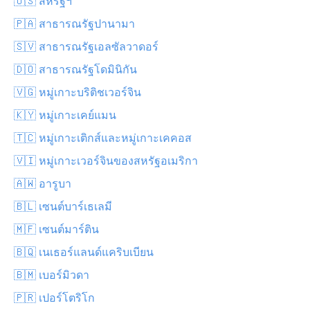
🇺🇸 สหรัฐฯ
🇵🇦 สาธารณรัฐปานามา
🇸🇻 สาธารณรัฐเอลซัลวาดอร์
🇩🇴 สาธารณรัฐโดมินิกัน
🇻🇬 หมู่เกาะบริติชเวอร์จิน
🇰🇾 หมู่เกาะเคย์แมน
🇹🇨 หมู่เกาะเติกส์และหมู่เกาะเคคอส
🇻🇮 หมู่เกาะเวอร์จินของสหรัฐอเมริกา
🇦🇼 อารูบา
🇧🇱 เซนต์บาร์เธเลมี
🇲🇫 เซนต์มาร์ติน
🇧🇶 เนเธอร์แลนด์แคริบเบียน
🇧🇲 เบอร์มิวดา
🇵🇷 เปอร์โตริโก