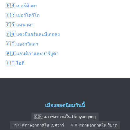
🇧🇲 เบอร์มิวดา
🇵🇷 เปอร์โตริโก
🇨🇦 แคนาดา
🇵🇲 แซงปีแยร์และมีเกอลง
🇦🇮 แองกวิลลา
🇦🇬 แอนติกาและบาร์บูดา
🇭🇹 ไฮติ
เมืองยอดนิยมวันนี้
🇨🇳 สภาพอากาศใน Lianyungang
🇵🇰 สภาพอากาศใน เปศวาร์
🇸🇦 สภาพอากาศใน ริยาด