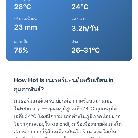
28°C
24°C
ปริมาณน้ำฝน
แสงแดด
23 mm
3.2h/วัน
ความชื้น
ช่วง
75%
26–31°C
How Hot Is เนเธอร์แลนด์แคริบเบียน in
กุมภาพันธ์?
เนเธอร์แลนด์แคริบเบียนมีอากาศร้อนสม่ำเสมอ
ในFebruary — อุณหภูมิสูงเฉลี่ย28°C อุณหภูมิต่ำ
เฉลี่ย24°C โดยมีความแตกต่างในภูมิภาคน้อยมาก
ไม่ว่าคุณจะอยู่ในKralendijkหรือเมืองชายฝั่งแห่งใด
สภาพอากาศก็รู้สึกเหมือนกันคือ ร้อน แจ่มใสเป็น