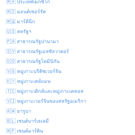
🇲🇽 ประเทศเม็กซิโก
🇲🇸 มอนต์เซอร์รัต
🇲🇶 มาร์ตินีก
🇺🇸 สหรัฐฯ
🇵🇦 สาธารณรัฐปานามา
🇸🇻 สาธารณรัฐเอลซัลวาดอร์
🇩🇴 สาธารณรัฐโดมินิกัน
🇻🇬 หมู่เกาะบริติชเวอร์จิน
🇰🇾 หมู่เกาะเคย์แมน
🇹🇨 หมู่เกาะเติกส์และหมู่เกาะเคคอส
🇻🇮 หมู่เกาะเวอร์จินของสหรัฐอเมริกา
🇦🇼 อารูบา
🇧🇱 เซนต์บาร์เธเลมี
🇲🇫 เซนต์มาร์ติน