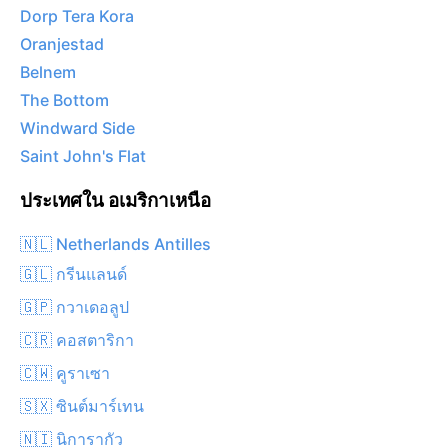
Dorp Tera Kora
Oranjestad
Belnem
The Bottom
Windward Side
Saint John's Flat
ประเทศใน อเมริกาเหนือ
🇳🇱 Netherlands Antilles
🇬🇱 กรีนแลนด์
🇬🇵 กวาเดอลูป
🇨🇷 คอสตาริกา
🇨🇼 คูราเซา
🇸🇽 ซินต์มาร์เทน
🇳🇮 นิการากัว