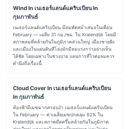
Wind In เนเธอร์แลนด์แคริบเบียน In
กุมภาพันธ์
เนเธอร์แลนด์แคริบเบียน มีลมพัดสม่ำเสมอในเดือน
February — เฉลี่ย 31 กม./ชม. ใน Kralendijk โดยมี
สภาพลมที่คล้ายกันในภูมิภาคส่วนใหญ่ เมืองชายฝั่ง
และเมืองในแผ่นดินที่โล่งมักมีลมแรงกว่าอย่างเห็น
ได้ชัด โดยเฉพาะในช่วงบ่าย แผนการที่ไวต่อลมควร
คำนึงถึงเรื่องนี้
Cloud Cover In เนเธอร์แลนด์แคริบเบียน
In กุมภาพันธ์
ท้องฟ้ามีเมฆมากครอบงำ เนเธอร์แลนด์แคริบเบียน
ใน February — ค่าเฉลี่ยเมฆปกคลุม 62% ใน
Kralendijk และสภาพมืดครึ้มคล้ายกันในภูมิภาค
ส่วนใหญ่ แสงแดดโดยตรงเป็นหย่อมๆ และไม่ต่อ