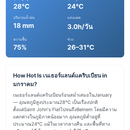
28°C
24°C
ปริมาณน้ำฝน
แสงแดด
18 mm
3.0h/วัน
ความชื้น
ช่วง
75%
26–31°C
How Hot Is เนเธอร์แลนด์แคริบเบียน in
มกราคม?
เนเธอร์แลนด์แคริบเบียนร้อนสม่ำเสมอในJanuary
— อุณหภูมิสูงประมาณ28°C เป็นเรื่องปกติ
ตั้งแต่Saint John's FlatไปจนถึงBelnem โดยมีความ
แตกต่างในภูมิภาคน้อยมาก อุณหภูมิต่ำอยู่ที่
ประมาณ24°C แม้ในเวลากลางคืน และพื้นที่ทาง