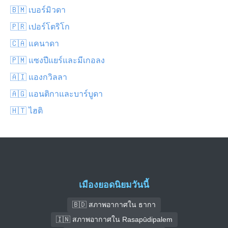
🇧🇲 เบอร์มิวดา
🇵🇷 เปอร์โตริโก
🇨🇦 แคนาดา
🇵🇲 แซงปีแยร์และมีเกอลง
🇦🇮 แองกวิลลา
🇦🇬 แอนติกาและบาร์บูดา
🇭🇹 ไฮติ
เมืองยอดนิยมวันนี้
🇧🇩 สภาพอากาศใน ธากา
🇮🇳 สภาพอากาศใน Rasapūdipalem