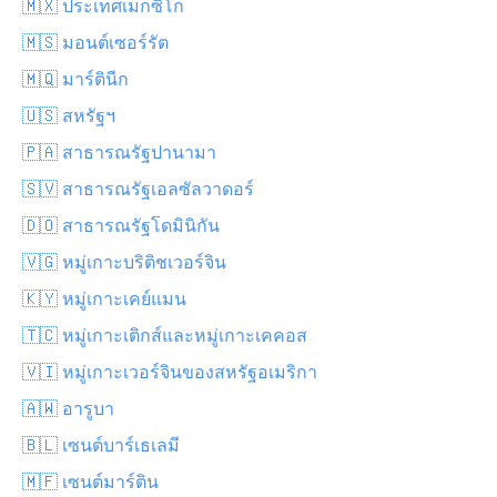
🇲🇽 ประเทศเม็กซิโก
🇲🇸 มอนต์เซอร์รัต
🇲🇶 มาร์ตินีก
🇺🇸 สหรัฐฯ
🇵🇦 สาธารณรัฐปานามา
🇸🇻 สาธารณรัฐเอลซัลวาดอร์
🇩🇴 สาธารณรัฐโดมินิกัน
🇻🇬 หมู่เกาะบริติชเวอร์จิน
🇰🇾 หมู่เกาะเคย์แมน
🇹🇨 หมู่เกาะเติกส์และหมู่เกาะเคคอส
🇻🇮 หมู่เกาะเวอร์จินของสหรัฐอเมริกา
🇦🇼 อารูบา
🇧🇱 เซนต์บาร์เธเลมี
🇲🇫 เซนต์มาร์ติน