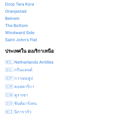
Dorp Tera Kora
Oranjestad
Belnem
The Bottom
Windward Side
Saint John's Flat
ประเทศใน อเมริกาเหนือ
🇳🇱 Netherlands Antilles
🇬🇱 กรีนแลนด์
🇬🇵 กวาเดอลูป
🇨🇷 คอสตาริกา
🇨🇼 คูราเซา
🇸🇽 ซินต์มาร์เทน
🇳🇮 นิการากัว