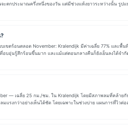
ฝนจะตกประมาณครึ่งหนึ่งของวัน แต่มีช่วงแห้งยาวระหว่างนั้น รูป
น?
บบเขตร้อนตลอด November: Kralendijk มีค่าเฉลี่ย 77% และพื้นที
อบอุ่นรู้สึกร้อนขึ้นมาก และแม้แต่ตอนกลางคืนก็ยังเย็นลงได้จำกัด 
ber — เฉลี่ย 25 กม./ชม. ใน Kralendijk โดยมีสภาพลมที่คล้ายก
ักมีลมแรงกว่าอย่างเห็นได้ชัด โดยเฉพาะในช่วงบ่าย แผนการที่ไวต