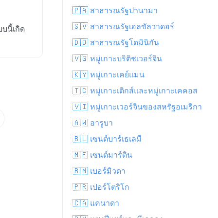
🇵🇦 สาธารณรัฐปานามา
🇸🇻 สาธารณรัฐเอลซัลวาดอร์
นี้เกิด
🇩🇴 สาธารณรัฐโดมินิกัน
🇻🇬 หมู่เกาะบริติชเวอร์จิน
🇰🇾 หมู่เกาะเคย์แมน
🇹🇨 หมู่เกาะเติกส์และหมู่เกาะเคคอส
🇻🇮 หมู่เกาะเวอร์จินของสหรัฐอเมริกา
🇦🇼 อารูบา
🇧🇱 เซนต์บาร์เธเลมี
🇲🇫 เซนต์มาร์ติน
🇧🇲 เบอร์มิวดา
🇵🇷 เปอร์โตริโก
🇨🇦 แคนาดา