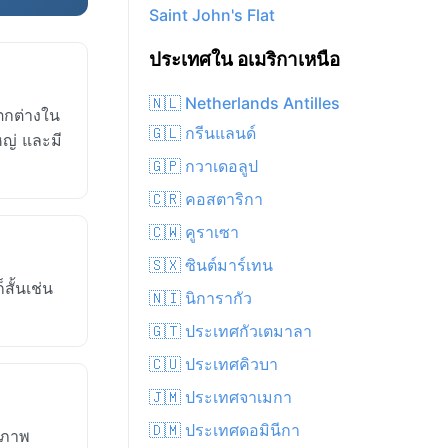
Saint John's Flat
ประเทศใน อเมริกาเหนือ
🇳🇱 Netherlands Antilles
ตกต่างใน
🇬🇱 กรีนแลนด์
หญ่ และมี
🇬🇵 กวาเดอลูป
🇨🇷 คอสตาริกา
🇨🇼 คูราเซา
🇸🇽 ซินต์มาร์เทน
ั้นเช่น
🇳🇮 นิการากัว
🇬🇹 ประเทศกัวเตมาลา
🇨🇺 ประเทศคิวบา
🇯🇲 ประเทศจาเมกา
🇩🇲 ประเทศดอมินีกา
สภาพ