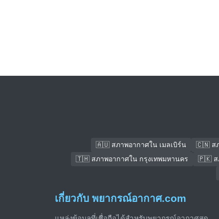
🇦🇺 สภาพอากาศใน เมลเบิร์น
🇨🇳 ส
🇹🇭 สภาพอากาศใน กรุงเทพมหานคร
🇵🇰 
เกี่ยวกับ พยากรณ์อากาศ.com
แหล่งข้อมูลที่เชื่อถือได้สำหรับพยากรณ์อากาศสด