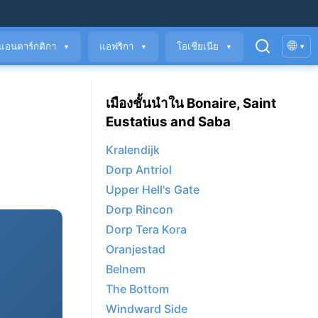
🌐
แอนตาร์กติกา
แอฟริกา
โอเชียเนีย
▾
▼
▼
▼
เมืองชั้นนำใน Bonaire, Saint
Eustatius and Saba
Kralendijk
Dorp Antriol
Upper Hell's Gate
Dorp Rincon
Dorp Tera Kora
Oranjestad
Belnem
The Bottom
Windward Side