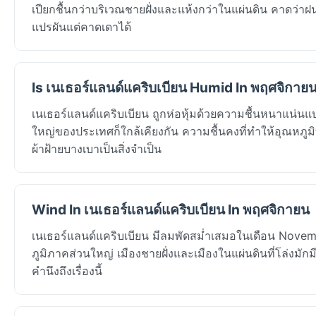
เปียกชื้นกว่าบริเวณชายฝั่งและแห้งกว่าในแผ่นดิน คาดว่า
แปรผันแต่คาดเดาได้
Is เนเธอร์แลนด์แคริบเบียน Humid In พฤศจิกาย
เนเธอร์แลนด์แคริบเบียน ถูกห่อหุ้มด้วยความชื้นหนาแน่นแ
ใหญ่ของประเทศก็ใกล้เคียงกัน ความชื้นคงที่ทำให้อุณหภูมิที่
ผ้าฝ้ายบางเบาเป็นสิ่งจำเป็น
Wind In เนเธอร์แลนด์แคริบเบียน In พฤศจิกายน
เนเธอร์แลนด์แคริบเบียน มีลมพัดสม่ำเสมอในเดือน Novem
ภูมิภาคส่วนใหญ่ เมืองชายฝั่งและเมืองในแผ่นดินที่โล่งม
คำนึงถึงเรื่องนี้