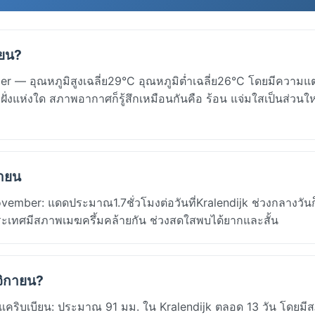
ายน?
 — อุณหภูมิสูงเฉลี่ย29°C อุณหภูมิต่ำเฉลี่ย26°C โดยมีความแ
ฝั่งแห่งใด สภาพอากาศก็รู้สึกเหมือนกันคือ ร้อน แจ่มใสเป็นส่วนใ
กายน
mber: แดดประมาณ1.7ชั่วโมงต่อวันที่Kralendijk ช่วงกลางวันก็ส
ระเทศมีสภาพเมฆครึ้มคล้ายกัน ช่วงสดใสพบได้ยากและสั้น
จิกายน?
แคริบเบียน: ประมาณ 91 มม. ใน Kralendijk ตลอด 13 วัน โดยมี