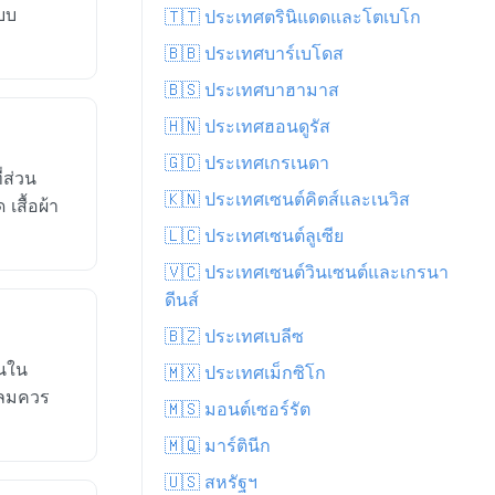
แบบ
🇹🇹 ประเทศตรินิแดดและโตเบโก
🇧🇧 ประเทศบาร์เบโดส
🇧🇸 ประเทศบาฮามาส
🇭🇳 ประเทศฮอนดูรัส
🇬🇩 ประเทศเกรเนดา
่ส่วน
🇰🇳 ประเทศเซนต์คิตส์และเนวิส
เสื้อผ้า
🇱🇨 ประเทศเซนต์ลูเซีย
🇻🇨 ประเทศเซนต์วินเซนต์และเกรนา
ดีนส์
🇧🇿 ประเทศเบลีซ
ันใน
🇲🇽 ประเทศเม็กซิโก
่อลมควร
🇲🇸 มอนต์เซอร์รัต
🇲🇶 มาร์ตินีก
🇺🇸 สหรัฐฯ