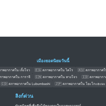
เมืองยอดนิยมวันนี้
ภาพอากาศใน เจิ้งโจว
🇪🇬 สภาพอากาศใน ไคโร
🇦🇺 สภาพอากาศใ
สภาพอากาศใน การาจี
🇨🇳 สภาพอากาศใน หางโจว
🇮🇩 สภาพอากา
🇨🇩 สภาพอากาศใน Lubumbashi
🇯🇵 สภาพอากาศใน โยะโกะฮะมะ
ลิงก์ด่วน
พันธมิตรที่เชื่อถือได้ของคุณในการพยากรณ์