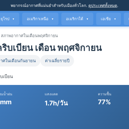
พยากรณ์อากาศที่แม่นยำ
สำหรับเมืองทั่วโลก
.
ดูประเทศทั้งหมด
.
ยุโรป
อเมริกาเหนือ
อเมริกาใต้
เอเชีย
▼
▼
▼
▼
สภาพอากาศในเดือนพฤศจิกายน
ิบเบียน เดือน พฤศจิกายน
าศในเดือนกันยายน
ค่าเฉลี่ยรายปี
บเบียน
าณน้ำฝน
แสงแดด
ความชื้น
 mm
77%
1.7h/วัน