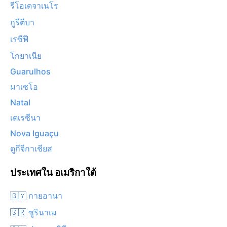
รีโอเดจาเนโร
กูรีตีบา
เรซีฟี
โกยาเนีย
Guarulhos
มาเซโอ
Natal
เตเรซีนา
Nova Iguaçu
ดูกีจีกาเชียส
ประเทศใน อเมริกาใต้
🇬🇾 กายอานา
🇸🇷 ซูรินาเม