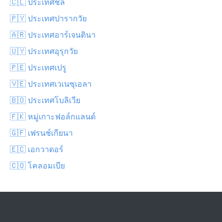
🇨🇱 ประเทศชิลี
🇵🇾 ประเทศปารากวัย
🇦🇷 ประเทศอาร์เจนตินา
🇺🇾 ประเทศอุรุกวัย
🇵🇪 ประเทศเปรู
🇻🇪 ประเทศเวเนซุเอลา
🇧🇴 ประเทศโบลิเวีย
🇫🇰 หมู่เกาะฟอล์กแลนด์
🇬🇫 เฟรนช์เกียนา
🇪🇨 เอกวาดอร์
🇨🇴 โคลอมเบีย