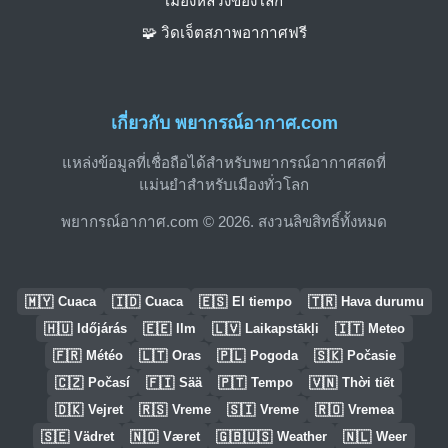
เมืองหลวงของโลก
🧩 วิดเจ็ตสภาพอากาศฟรี
เกี่ยวกับ พยากรณ์อากาศ.com
แหล่งข้อมูลที่เชื่อถือได้สำหรับพยากรณ์อากาศสดที่
แม่นยำสำหรับเมืองทั่วโลก
พยากรณ์อากาศ.com © 2026. สงวนลิขสิทธิ์ทั้งหมด
🇲🇾
🇮🇩
🇪🇸
🇹🇷
Cuaca
Cuaca
El tiempo
Hava durumu
🇭🇺
🇪🇪
🇱🇻
🇮🇹
Időjárás
Ilm
Laikapstākļi
Meteo
🇫🇷
🇱🇹
🇵🇱
🇸🇰
Météo
Oras
Pogoda
Počasie
🇨🇿
🇫🇮
🇵🇹
🇻🇳
Počasí
Sää
Tempo
Thời tiết
🇩🇰
🇷🇸
🇸🇮
🇷🇴
Vejret
Vreme
Vreme
Vremea
🇸🇪
🇳🇴
🇬🇧🇺🇸
🇳🇱
Vädret
Været
Weather
Weer