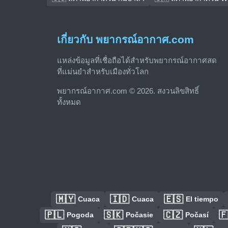
เกี่ยวกับ พยากรณ์อากาศ.com
แหล่งข้อมูลที่เชื่อถือได้สำหรับพยากรณ์อากาศสด
ที่แม่นยำสำหรับเมืองทั่วโลก
พยากรณ์อากาศ.com © 2026. สงวนลิขสิทธิ์
ทั้งหมด
🇲🇾
🇮🇩
🇪🇸
Cuaca
Cuaca
El tiempo
🇵🇱
🇸🇰
🇨🇿

Pogoda
Počasie
Počasí