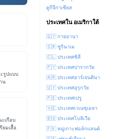
ดูกีจีกาเชียส
ประเทศใน อเมริกาใต้
🇬🇾 กายอานา
🇸🇷 ซูรินาเม
🇨🇱 ประเทศชิลี
🇵🇾 ประเทศปารากวัย
ละรูปแบบ
🇦🇷 ประเทศอาร์เจนตินา
นาน
🇺🇾 ประเทศอุรุกวัย
🇵🇪 ประเทศเปรู
🇻🇪 ประเทศเวเนซุเอลา
🇧🇴 ประเทศโบลิเวีย
ณะเกือบ
ียมเสื้อ
🇫🇰 หมู่เกาะฟอล์กแลนด์
🇬🇫 เฟรนช์เกียนา