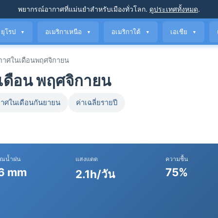
พยากรณ์อากาศที่แม่นยำ
สำหรับเมืองทั่วโลก
.
ดูประเทศทั้งหมด
.
ยุโรป
อเมริกาเหนือ
อเมริกาใต้
เอเชีย
▼
▼
▼
▼
าศในเดือนพฤศจิกายน
ดือน พฤศจิกายน
าศในเดือนกันยายน
ค่าเฉลี่ยรายปี
าณน้ำฝน
แสงแดด
ความชื้น
6 mm
75%
2.1h/วัน