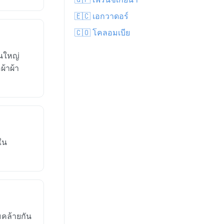
🇪🇨 เอกวาดอร์
🇨🇴 โคลอมเบีย
วนใหญ่
ผ้าผ้า
ใน
คล้ายกัน