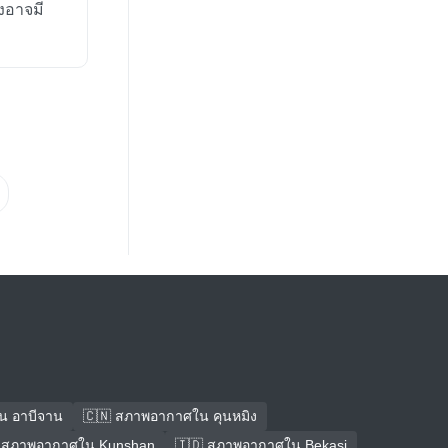
งอาจมี
น อาบีจาน
🇨🇳 สภาพอากาศใน คุนหมิง
 สภาพอากาศใน Kunshan
🇮🇩 สภาพอากาศใน Bekasi