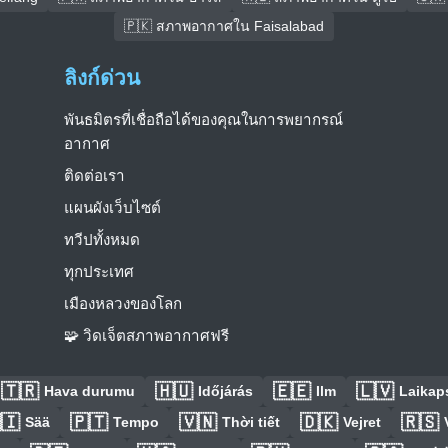
🇵🇰 สภาพอากาศใน Faisalabad
ลิงก์ด่วน
พันธมิตรที่เชื่อถือได้ของคุณในการพยากรณ์
อากาศ
ติดต่อเรา
แผนผังเว็บไซต์
ทวีปทั้งหมด
ทุกประเทศ
เมืองหลวงของโลก
🧩 วิดเจ็ตสภาพอากาศฟรี
🇹🇷
🇭🇺
🇪🇪
🇱🇻
Hava durumu
Időjárás
Ilm
Laikaps
🇮
🇵🇹
🇻🇳
🇩🇰
🇷🇸
Sää
Tempo
Thời tiết
Vejret