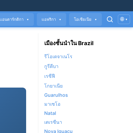
🌐
แอนตาร์กติกา
แอฟริกา
โอเชียเนีย
▾
▼
▼
▼
เมืองชั้นนำใน Brazil
รีโอเดจาเนโร
กูรีตีบา
เรซีฟี
โกยาเนีย
Guarulhos
มาเซโอ
Natal
เตเรซีนา
Nova Iguaçu