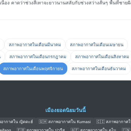
อง คาดว่าช่วงสีเทาจะยาวนานสลับกับช่วงสว่างสั้นๆ พื้นที่ชายฝั่
สภาพอากาศในเดือนมีนาคม
สภาพอากาศในเดือนเมษายน
น
สภาพอากาศในเดือนกรกฎาคม
สภาพอากาศในเดือนสิงหาคม
สภาพอากาศในเดือนพฤศจิกายน
สภาพอากาศในเดือนธันวาคม
เมืองยอดนิยมวันนี้
พอากาศใน ญิดดะฮ์
🇬🇭 สภาพอากาศใน Kumasi
🇨🇮 สภาพอากาศใ
ifang
🇫🇷 สภาพอากาศใน ปารีส
🇦🇪 สภาพอากาศใน ดูไบ
🇨🇳