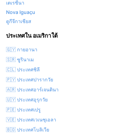
เตเรซีนา
Nova Iguaçu
ดูกีจีกาเชียส
ประเทศใน อเมริกาใต้
🇬🇾 กายอานา
🇸🇷 ซูรินาเม
🇨🇱 ประเทศชิลี
🇵🇾 ประเทศปารากวัย
🇦🇷 ประเทศอาร์เจนตินา
🇺🇾 ประเทศอุรุกวัย
🇵🇪 ประเทศเปรู
🇻🇪 ประเทศเวเนซุเอลา
🇧🇴 ประเทศโบลิเวีย