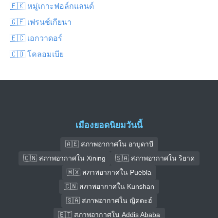
🇫🇰 หมู่เกาะฟอล์กแลนด์
🇬🇫 เฟรนช์เกียนา
🇪🇨 เอกวาดอร์
🇨🇴 โคลอมเบีย
เมืองยอดนิยมวันนี้
🇦🇪 สภาพอากาศใน อาบูดาบี
🇨🇳 สภาพอากาศใน Xining
🇸🇦 สภาพอากาศใน ริยาด
🇲🇽 สภาพอากาศใน Puebla
🇨🇳 สภาพอากาศใน Kunshan
🇸🇦 สภาพอากาศใน ญิดดะฮ์
🇪🇹 สภาพอากาศใน Addis Ababa