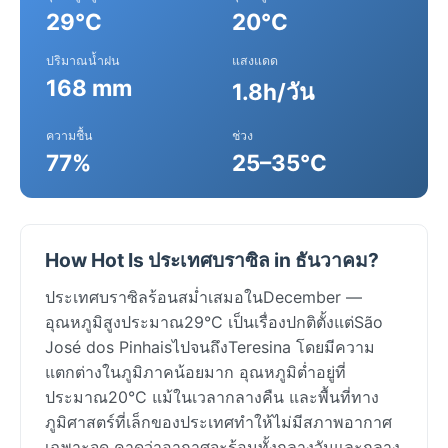
29°C
20°C
ปริมาณน้ำฝน
แสงแดด
168 mm
1.8h/วัน
ความชื้น
ช่วง
77%
25–35°C
How Hot Is ประเทศบราซิล in ธันวาคม?
ประเทศบราซิลร้อนสม่ำเสมอในDecember —
อุณหภูมิสูงประมาณ29°C เป็นเรื่องปกติตั้งแต่São
José dos PinhaisไปจนถึงTeresina โดยมีความ
แตกต่างในภูมิภาคน้อยมาก อุณหภูมิต่ำอยู่ที่
ประมาณ20°C แม้ในเวลากลางคืน และพื้นที่ทาง
ภูมิศาสตร์ที่เล็กของประเทศทำให้ไม่มีสภาพอากาศ
เฉพาะจุด คาดว่าอากาศจะร้อนทั้งกลางวันและกลาง