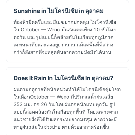
Sunshine in ไมโครนีเซีย in ตุลาคม
ท้องฟ้ามืดครึ้มและมีเมฆมากปกคลุม ไมโครนีเซีย
ใน October — Weno มีแสงแดดเพียง 1.0 ชั่วโมง
ต่อวัน และรูปแบบนี้ก็คล้ายกันในเกือบทุกภูมิภาค
เมฆหนาทึบและคงอยู่ยาวนาน แม้แต่พื้นที่ที่สว่าง
กว่าก็ยังยากที่จะหลุดพ้นจากความมืดมิดได้นาน
Does It Rain In ไมโครนีเซีย In ตุลาคม?
ฝนตามฤดูกาลที่หนักหน่วงทำให้ไมโครนีเซียชุ่มโชก
ในเดือนOctober — Weno มีปริมาณน้ำฝนเฉลี่ย
353 มม. ตก 26 วัน โดยฝนตกหนักแทบทุกวัน รูป
แบบนี้สอดคล้องกันในเกือบทุกพื้นที่ โดยเฉพาะตาม
แนวชายฝั่งที่ได้รับผลกระทบจากมรสุม คาดว่าจะมี
พายุฝนถล่มในช่วงบ่าย ตามด้วยอากาศร้อนชื้น