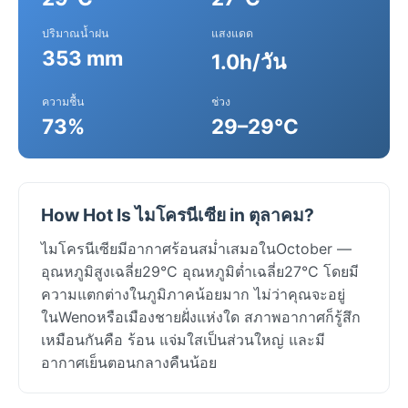
ปริมาณน้ำฝน
แสงแดด
353 mm
1.0h/วัน
ความชื้น
ช่วง
73%
29–29°C
How Hot Is ไมโครนีเซีย in ตุลาคม?
ไมโครนีเซียมีอากาศร้อนสม่ำเสมอในOctober —
อุณหภูมิสูงเฉลี่ย29°C อุณหภูมิต่ำเฉลี่ย27°C โดยมี
ความแตกต่างในภูมิภาคน้อยมาก ไม่ว่าคุณจะอยู่
ในWenoหรือเมืองชายฝั่งแห่งใด สภาพอากาศก็รู้สึก
เหมือนกันคือ ร้อน แจ่มใสเป็นส่วนใหญ่ และมี
อากาศเย็นตอนกลางคืนน้อย