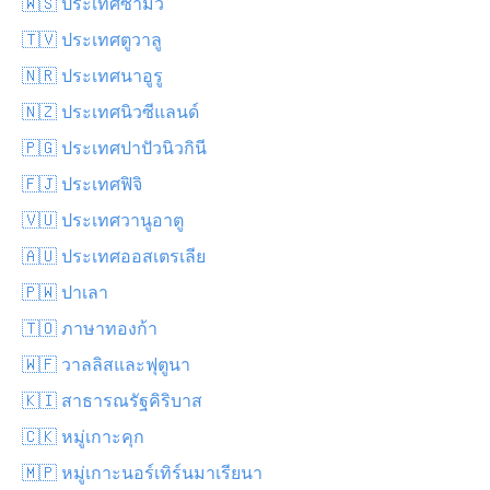
🇼🇸 ประเทศซามัว
🇹🇻 ประเทศตูวาลู
🇳🇷 ประเทศนาอูรู
🇳🇿 ประเทศนิวซีแลนด์
🇵🇬 ประเทศปาปัวนิวกินี
🇫🇯 ประเทศฟิจิ
🇻🇺 ประเทศวานูอาตู
🇦🇺 ประเทศออสเตรเลีย
🇵🇼 ปาเลา
🇹🇴 ภาษาทองก้า
🇼🇫 วาลลิสและฟุตูนา
🇰🇮 สาธารณรัฐคิริบาส
🇨🇰 หมู่เกาะคุก
🇲🇵 หมู่เกาะนอร์เทิร์นมาเรียนา