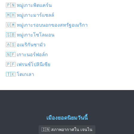
🇵🇳 หมู่เกาะพิตแคร์น
🇲🇭 หมู่เกาะมาร์แชลล์
🇺🇲 หมู่เกาะรอบนอกของสหรัฐอเมริกา
🇸🇧 หมู่เกาะโซโลมอน
🇦🇸 อเมริกันซามัว
🇳🇫 เกาะนอร์ฟอล์ก
🇵🇫 เฟรนช์โปลินีเซีย
🇹🇰 โตเกเลา
เมืองยอดนิยมวันนี้
🇮🇳 สภาพอากาศใน เจนไน