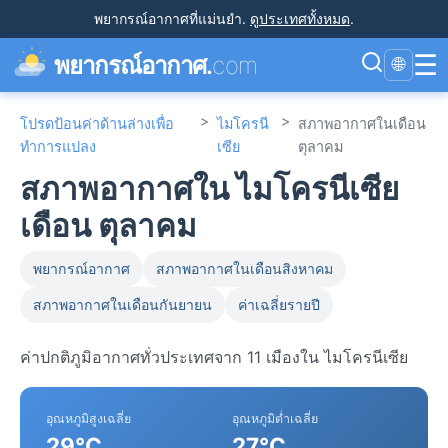
พยากรณ์อากาศที่แม่นยำ
.
ดูประเทศทั้งหมด
.
☰
พยากรณ์อากาศ.
com
🌐
>
>
โปรดป้อนค่าด้านล่างเพื่อ
ไมโครนี
สภาพอากาศในเดือน
ทำการแปลง
เซีย
ตุลาคม
สภาพอากาศใน ไมโครนีเซีย
เดือน ตุลาคม
พยากรณ์อากาศ
สภาพอากาศในเดือนสิงหาคม
สภาพอากาศในเดือนกันยายน
ค่าเฉลี่ยรายปี
ค่าปกติภูมิอากาศทั่วประเทศจาก 11 เมืองใน ไมโครนีเซีย
อุณหภูมิสูงเฉลี่ย
อุณหภูมิต่ำเฉลี่ย
29°C
27°C