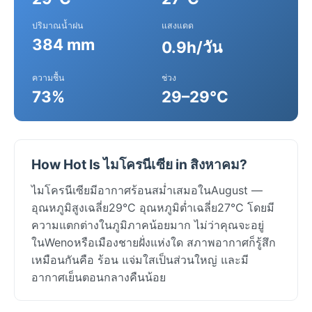
ปริมาณน้ำฝน
แสงแดด
384 mm
0.9h/วัน
ความชื้น
ช่วง
73%
29–29°C
How Hot Is ไมโครนีเซีย in สิงหาคม?
ไมโครนีเซียมีอากาศร้อนสม่ำเสมอในAugust —
อุณหภูมิสูงเฉลี่ย29°C อุณหภูมิต่ำเฉลี่ย27°C โดยมี
ความแตกต่างในภูมิภาคน้อยมาก ไม่ว่าคุณจะอยู่
ในWenoหรือเมืองชายฝั่งแห่งใด สภาพอากาศก็รู้สึก
เหมือนกันคือ ร้อน แจ่มใสเป็นส่วนใหญ่ และมี
อากาศเย็นตอนกลางคืนน้อย