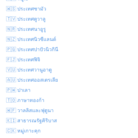
🇼🇸 ประเทศซามัว
🇹🇻 ประเทศตูวาลู
🇳🇷 ประเทศนาอูรู
🇳🇿 ประเทศนิวซีแลนด์
🇵🇬 ประเทศปาปัวนิวกินี
🇫🇯 ประเทศฟิจิ
🇻🇺 ประเทศวานูอาตู
🇦🇺 ประเทศออสเตรเลีย
🇵🇼 ปาเลา
🇹🇴 ภาษาทองก้า
🇼🇫 วาลลิสและฟุตูนา
🇰🇮 สาธารณรัฐคิริบาส
🇨🇰 หมู่เกาะคุก