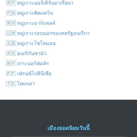
🇲🇵 หมู่เกาะนอร์เทิร์นมาเรียนา
🇵🇳 หมู่เกาะพิตแคร์น
🇲🇭 หมู่เกาะมาร์แชลล์
🇺🇲 หมู่เกาะรอบนอกของสหรัฐอเมริกา
🇸🇧 หมู่เกาะโซโลมอน
🇦🇸 อเมริกันซามัว
🇳🇫 เกาะนอร์ฟอล์ก
🇵🇫 เฟรนช์โปลินีเซีย
🇹🇰 โตเกเลา
เมืองยอดนิยมวันนี้