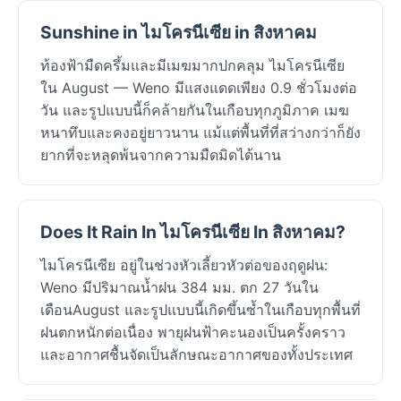
Sunshine in ไมโครนีเซีย in สิงหาคม
ท้องฟ้ามืดครึ้มและมีเมฆมากปกคลุม ไมโครนีเซีย
ใน August — Weno มีแสงแดดเพียง 0.9 ชั่วโมงต่อ
วัน และรูปแบบนี้ก็คล้ายกันในเกือบทุกภูมิภาค เมฆ
หนาทึบและคงอยู่ยาวนาน แม้แต่พื้นที่ที่สว่างกว่าก็ยัง
ยากที่จะหลุดพ้นจากความมืดมิดได้นาน
Does It Rain In ไมโครนีเซีย In สิงหาคม?
ไมโครนีเซีย อยู่ในช่วงหัวเลี้ยวหัวต่อของฤดูฝน:
Weno มีปริมาณน้ำฝน 384 มม. ตก 27 วันใน
เดือนAugust และรูปแบบนี้เกิดขึ้นซ้ำในเกือบทุกพื้นที่
ฝนตกหนักต่อเนื่อง พายุฝนฟ้าคะนองเป็นครั้งคราว
และอากาศชื้นจัดเป็นลักษณะอากาศของทั้งประเทศ