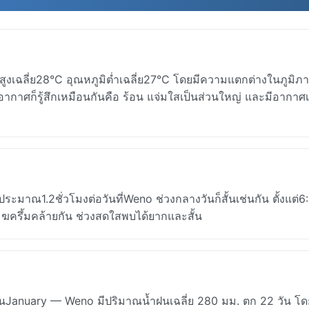
ูงเฉลี่ย28°C อุณหภูมิต่ำเฉลี่ย27°C โดยมีความแตกต่างในภูมิภ
ากาศก็รู้สึกเหมือนกันคือ ร้อน แจ่มใสเป็นส่วนใหญ่ และมีอากาศ
าณ1.2ชั่วโมงต่อวันที่Weno ช่วงกลางวันก็สั้นเช่นกัน ตั้งแต่6
ครึ้มคล้ายกัน ช่วงสดใสพบได้ยากและสั้น
ือนJanuary — Weno มีปริมาณน้ำฝนเฉลี่ย 280 มม. ตก 22 วัน โ