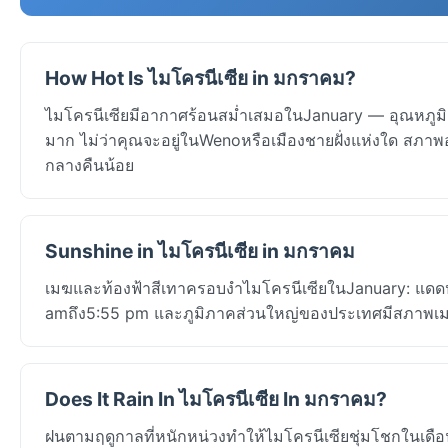
How Hot Is ไมโครนีเซีย in มกราคม?
ไมโครนีเซียมีอากาศร้อนสม่ำเสมอในJanuary — อุณหภูมิส
มาก ไม่ว่าคุณจะอยู่ในWenoหรือเมืองชายฝั่งแห่งใด สภาพอ
กลางคืนน้อย
Sunshine in ไมโครนีเซีย in มกราคม
เมฆและท้องฟ้าสีเทาครอบงำไมโครนีเซียในJanuary: แดดประม
amถึง5:55 pm และภูมิภาคส่วนใหญ่ของประเทศมีสภาพเมฆ
Does It Rain In ไมโครนีเซีย In มกราคม?
ฝนตามฤดูกาลที่หนักหน่วงทำให้ไมโครนีเซียชุ่มโชกในเด