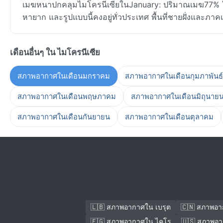
เมฆหนาปกคลุมไมโครนีเซียในJanuary: ปริมาณเมฆ77% ใน
หายาก และรูปแบบนี้คงอยู่ทั่วประเทศ พื้นที่ชายฝั่งและภาคเ
เดือนอื่นๆ ใน ไมโครนีเซีย
สภาพอากาศในเดือนมกราคม
สภาพอากาศในเดือนกุมภาพันธ์
สภาพอากาศในเดือนพฤษภาคม
สภาพอากาศในเดือนมิถุนาย
สภาพอากาศในเดือนกันยายน
สภาพอากาศในเดือนตุลาคม
🇱🇧 สภาพอากาศใน เบรุต
🇨🇳 สภาพอาก
🇪🇬 สภาพอากาศใน ไคโร
🇺🇸 สภาพอา