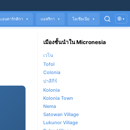
🌐
แอนตาร์กติกา
แอฟริกา
โอเชียเนีย
▾
▼
▼
▼
เมืองชั้นนำใน Micronesia
เวโน
Tofol
Colonia
ปาลีกีร์
Kolonia
Kolonia Town
Nema
Satowan Village
Lukunor Village