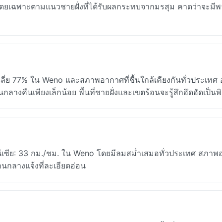
่ โดยเฉพาะตามแนวชายฝั่งที่ได้รับผลกระทบจากมรสุม คาดว่าจะมีพ
ฉลี่ย 77% ใน Weno และสภาพอากาศที่ชื้นใกล้เคียงกันทั่วประเทศ
ลางคืนเพียงเล็กน้อย พื้นที่ชายฝั่งและเขตร้อนจะรู้สึกอึดอัดเป็นพ
รนีเซีย: 33 กม./ชม. ใน Weno โดยมีลมสม่ำเสมอทั่วประเทศ สภา
กลางแจ้งที่ละเอียดอ่อน