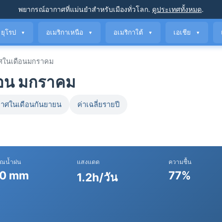
พยากรณ์อากาศที่แม่นยำ
สำหรับเมืองทั่วโลก
.
ดูประเทศทั้งหมด
.
ยุโรป
อเมริกาเหนือ
อเมริกาใต้
เอเชีย
▼
▼
▼
▼
ศในเดือนมกราคม
ือน มกราคม
าศในเดือนกันยายน
ค่าเฉลี่ยรายปี
าณน้ำฝน
แสงแดด
ความชื้น
0 mm
77%
1.2h/วัน