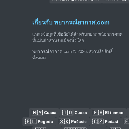
เกี่ยวกับ พยากรณ์อากาศ.com
แหล่งข้อมูลที่เชื่อถือได้สำหรับพยากรณ์อากาศสด
ที่แม่นยำสำหรับเมืองทั่วโลก
พยากรณ์อากาศ.com © 2026. สงวนลิขสิทธิ์
ทั้งหมด
🇲🇾
🇮🇩
🇪🇸
Cuaca
Cuaca
El tiempo
🇵🇱
🇸🇰
🇨🇿

Pogoda
Počasie
Počasí