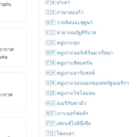
🇵🇼 ปาเลา
ายุฝน
🇹🇴 ภาษาทองก้า
🇼🇫 วาลลิสและฟุตูนา
🇰🇮 สาธารณรัฐคิริบาส
🇨🇰 หมู่เกาะคุก
 อากาศ
🇲🇵 หมู่เกาะนอร์เทิร์นมาเรียนา
ิเศษ
🇵🇳 หมู่เกาะพิตแคร์น
🇲🇭 หมู่เกาะมาร์แชลล์
🇺🇲 หมู่เกาะรอบนอกของสหรัฐอเมริกา
🇸🇧 หมู่เกาะโซโลมอน
พอากาศ
🇦🇸 อเมริกันซามัว
🇳🇫 เกาะนอร์ฟอล์ก
🇵🇫 เฟรนช์โปลินีเซีย
🇹🇰 โตเกเลา