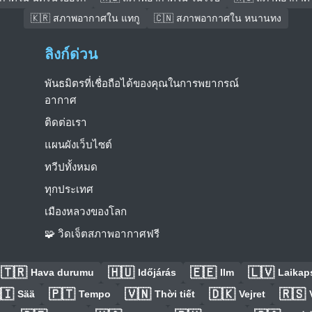
🇰🇷 สภาพอากาศใน แทกู
🇨🇳 สภาพอากาศใน หนานทง
ลิงก์ด่วน
พันธมิตรที่เชื่อถือได้ของคุณในการพยากรณ์
อากาศ
ติดต่อเรา
แผนผังเว็บไซต์
ทวีปทั้งหมด
ทุกประเทศ
เมืองหลวงของโลก
🧩 วิดเจ็ตสภาพอากาศฟรี
🇹🇷
🇭🇺
🇪🇪
🇱🇻
Hava durumu
Időjárás
Ilm
Laikaps
🇮
🇵🇹
🇻🇳
🇩🇰
🇷🇸
Sää
Tempo
Thời tiết
Vejret