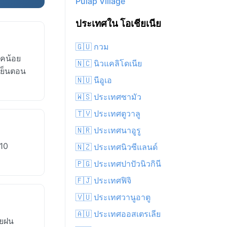
Pulap Village
ประเทศใน โอเชียเนีย
🇬🇺 กวม
าคน้อย
🇳🇨 นิวแคลิโดเนีย
เย็นตอน
🇳🇺 นีอูเอ
🇼🇸 ประเทศซามัว
🇹🇻 ประเทศตูวาลู
🇳🇷 ประเทศนาอูรู
:10
🇳🇿 ประเทศนิวซีแลนด์
🇵🇬 ประเทศปาปัวนิวกินี
🇫🇯 ประเทศฟิจิ
🇻🇺 ประเทศวานูอาตู
🇦🇺 ประเทศออสเตรเลีย
ดยฝน