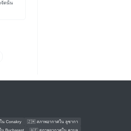
ัดนั้น
ใน Conakry
🇿🇲 สภาพอากาศใน ลูซากา
น Bucharest
🇦🇫 สภาพอากาศใน คาบูล