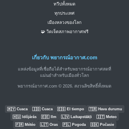
ทวีปทั้งหมด
ทุกประเทศ
เมืองหลวงของโลก
🧩 วิดเจ็ตสภาพอากาศฟรี
เกี่ยวกับ พยากรณ์อากาศ.com
แหล่งข้อมูลที่เชื่อถือได้สำหรับพยากรณ์อากาศสดที่
แม่นยำสำหรับเมืองทั่วโลก
พยากรณ์อากาศ.com © 2026. สงวนลิขสิทธิ์ทั้งหมด
🇲🇾
🇮🇩
🇪🇸
🇹🇷
Cuaca
Cuaca
El tiempo
Hava durumu
🇭🇺
🇪🇪
🇱🇻
🇮🇹
Időjárás
Ilm
Laikapstākļi
Meteo
🇫🇷
🇱🇹
🇵🇱
🇸🇰
Météo
Oras
Pogoda
Počasie