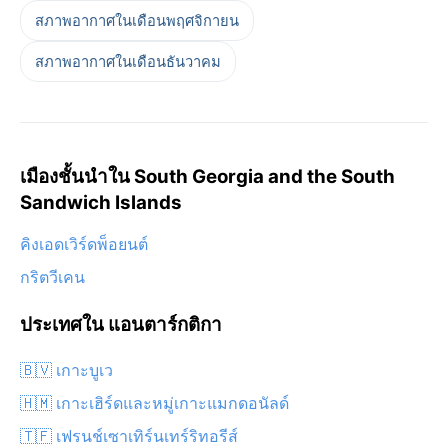
สภาพอากาศในเดือนพฤศจิกายน
สภาพอากาศในเดือนธันวาคม
เมืองชั้นนำใน South Georgia and the South
Sandwich Islands
คิงเอดเวิร์ดพ็อยนต์
กริตวีเคน
ประเทศใน แอนตาร์กติกา
🇧🇻 เกาะบูเว
🇭🇲 เกาะเฮิร์ดและหมู่เกาะแมกดอนัลด์
🇹🇫 เฟรนช์เซาเทิร์นเทร์ริทอรีส์