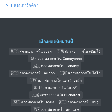
🇦🇶 แอนตาร์กติกา
เมืองยอดนิยมวันนี้
🇱🇧 สภาพอากาศใน เบรุต
🇨🇳 สภาพอากาศใน เซี่ยงไฮ้
🇬🇳 สภาพอากาศใน Camayenne
🇬🇳 สภาพอากาศใน Conakry
🇿🇲 สภาพอากาศใน ลูซากา
🇪🇬 สภาพอากาศใน ไคโร
🇺🇸 สภาพอากาศใน นครนิวยอร์ก
🇰🇪 สภาพอากาศใน ไนโรบี
🇷🇴 สภาพอากาศใน Bucharest
🇦🇫 สภาพอากาศใน คาบูล
🇰🇷 สภาพอากาศใน แทกู
🇨🇳 สภาพอากาศใน หนานทง