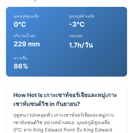
อุณหภูมิสูงเฉลี่ย
อุณหภูมิต่ำเฉลี่ย
0°C
-3°C
ปริมาณน้ำฝน
แสงแดด
229 mm
1.7h/วัน
ความชื้น
86%
How Hot Is เกาะเซาท์จอร์เจียและหมู่เกาะ
เซาท์แซนด์วิช in กันยายน?
ฤดูหนาวปกคลุมทั่ว เกาะเซาท์จอร์เจียและหมู่เกาะ
เซาท์แซนด์วิช อย่างสม่ำเสมอ: อุณหภูมิสูงเฉลี่ย
0°C จาก King Edward Point ถึง King Edward