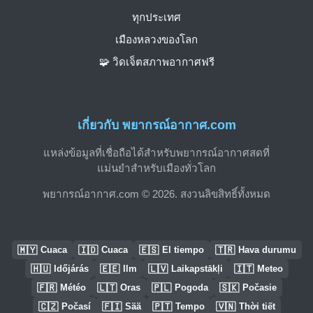
ทุกประเทศ
เมืองหลวงของโลก
🧩 วิดเจ็ตสภาพอากาศฟรี
เกี่ยวกับ พยากรณ์อากาศ.com
แหล่งข้อมูลที่เชื่อถือได้สำหรับพยากรณ์อากาศสดที่
แม่นยำสำหรับเมืองทั่วโลก
พยากรณ์อากาศ.com © 2026. สงวนลิขสิทธิ์ทั้งหมด
🇲🇾
🇮🇩
🇪🇸
🇹🇷
Cuaca
Cuaca
El tiempo
Hava durumu
🇭🇺
🇪🇪
🇱🇻
🇮🇹
Időjárás
Ilm
Laikapstākļi
Meteo
🇫🇷
🇱🇹
🇵🇱
🇸🇰
Météo
Oras
Pogoda
Počasie
🇨🇿
🇫🇮
🇵🇹
🇻🇳
Počasí
Sää
Tempo
Thời tiết