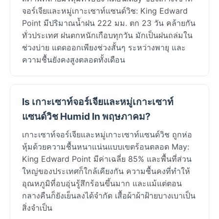
จอร์เจียและหมู่เกาะเซาท์แซนด์วิช: King Edward
Point มีปริมาณน้ำฝน 222 มม. ตก 23 วัน คล้ายกัน
ทั่วประเทศ ฝนตกหนักเกือบทุกวัน มักเป็นฝนถล่มใน
ช่วงบ่าย แดดออกเพียงช่วงสั้นๆ ระหว่างพายุ และ
ความชื้นยังคงสูงตลอดทั้งเดือน
Is เกาะเซาท์จอร์เจียและหมู่เกาะเซาท์
แซนด์วิช Humid In พฤษภาคม?
เกาะเซาท์จอร์เจียและหมู่เกาะเซาท์แซนด์วิช ถูกห่อ
หุ้มด้วยความชื้นหนาแน่นแบบเขตร้อนตลอด May:
King Edward Point มีค่าเฉลี่ย 85% และพื้นที่ส่วน
ใหญ่ของประเทศก็ใกล้เคียงกัน ความชื้นคงที่ทำให้
อุณหภูมิที่อบอุ่นรู้สึกร้อนขึ้นมาก และแม้แต่ตอน
กลางคืนก็ยังเย็นลงได้จำกัด เสื้อผ้าผ้าฝ้ายบางเบาเป็น
สิ่งจำเป็น