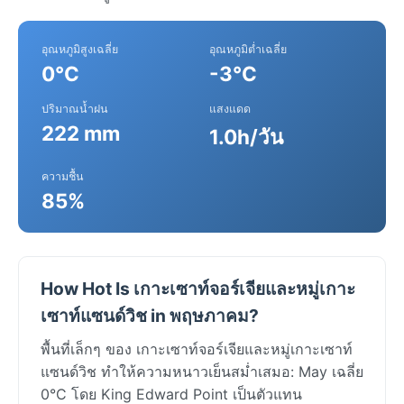
อุณหภูมิสูงเฉลี่ย
อุณหภูมิต่ำเฉลี่ย
0°C
-3°C
ปริมาณน้ำฝน
แสงแดด
222 mm
1.0h/วัน
ความชื้น
85%
How Hot Is เกาะเซาท์จอร์เจียและหมู่เกาะ
เซาท์แซนด์วิช in พฤษภาคม?
พื้นที่เล็กๆ ของ เกาะเซาท์จอร์เจียและหมู่เกาะเซาท์
แซนด์วิช ทำให้ความหนาวเย็นสม่ำเสมอ: May เฉลี่ย
0°C โดย King Edward Point เป็นตัวแทน