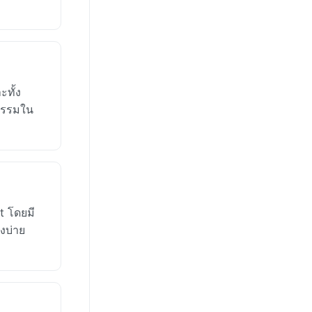
ทั้ง
จกรรมใน
t โดยมี
งบ่าย