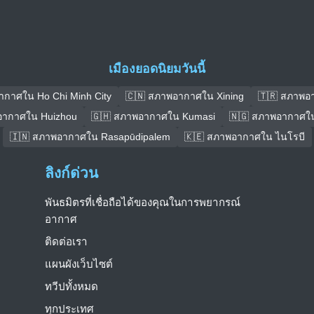
เมืองยอดนิยมวันนี้
ากาศใน Ho Chi Minh City
🇨🇳 สภาพอากาศใน Xining
🇹🇷 สภาพอา
อากาศใน Huizhou
🇬🇭 สภาพอากาศใน Kumasi
🇳🇬 สภาพอากาศใน 
🇮🇳 สภาพอากาศใน Rasapūdipalem
🇰🇪 สภาพอากาศใน ไนโรบี
ลิงก์ด่วน
พันธมิตรที่เชื่อถือได้ของคุณในการพยากรณ์
อากาศ
ติดต่อเรา
แผนผังเว็บไซต์
ทวีปทั้งหมด
ทุกประเทศ