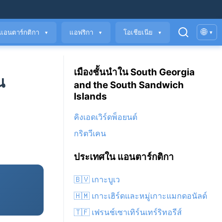
🌐
แอนตาร์กติกา
แอฟริกา
โอเชียเนีย
▾
▼
▼
▼
เมืองชั้นนำใน South Georgia
น
and the South Sandwich
Islands
คิงเอดเวิร์ดพ็อยนต์
กริตวีเคน
ประเทศใน แอนตาร์กติกา
🇧🇻 เกาะบูเว
🇭🇲 เกาะเฮิร์ดและหมู่เกาะแมกดอนัลด์
🇹🇫 เฟรนช์เซาเทิร์นเทร์ริทอรีส์