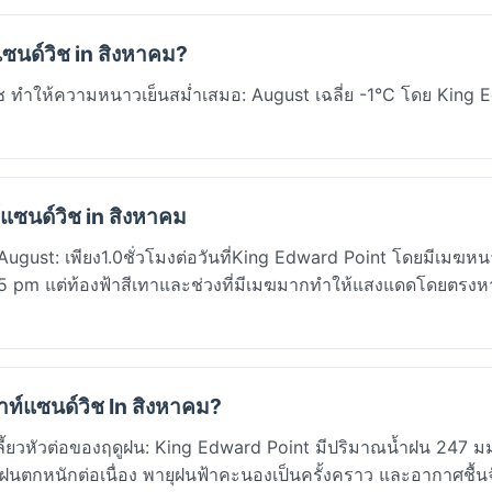
แซนด์วิช in สิงหาคม?
ด์วิช ทำให้ความหนาวเย็นสม่ำเสมอ: August เฉลี่ย -1°C โดย King
แซนด์วิช in สิงหาคม
August: เพียง1.0ชั่วโมงต่อวันที่King Edward Point โดยมีเมฆห
5:15 pm แต่ท้องฟ้าสีเทาและช่วงที่มีเมฆมากทำให้แสงแดดโดยตรง
ซาท์แซนด์วิช In สิงหาคม?
วเลี้ยวหัวต่อของฤดูฝน: King Edward Point มีปริมาณน้ำฝน 247 ม
ี่ ฝนตกหนักต่อเนื่อง พายุฝนฟ้าคะนองเป็นครั้งคราว และอากาศชื้นจ