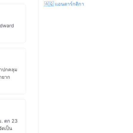
🇦🇶 แอนตาร์กติกา
 Edward
นาปกคลุม
หายาก
ม. ตก 23
ัดเป็น