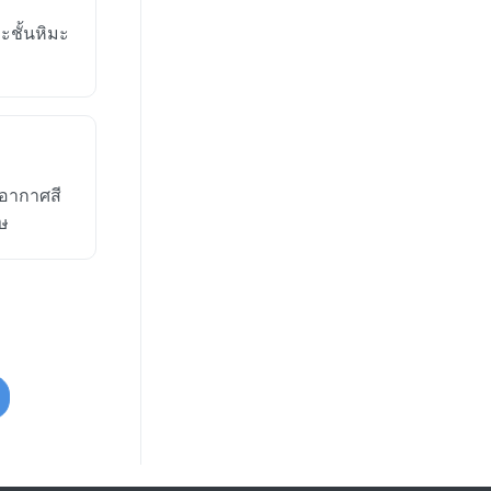
ะชั้นหิมะ
อากาศสี
ศษ