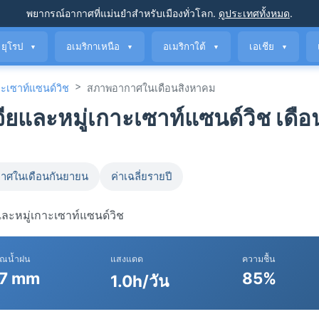
พยากรณ์อากาศที่แม่นยำ
สำหรับเมืองทั่วโลก
.
ดูประเทศทั้งหมด
.
ยุโรป
อเมริกาเหนือ
อเมริกาใต้
เอเชีย
▼
▼
▼
▼
>
าะเซาท์แซนด์วิช
สภาพอากาศในเดือนสิงหาคม
ยและหมู่เกาะเซาท์แซนด์วิช เดือ
าศในเดือนกันยายน
ค่าเฉลี่ยรายปี
และหมู่เกาะเซาท์แซนด์วิช
าณน้ำฝน
แสงแดด
ความชื้น
7 mm
85%
1.0h/วัน