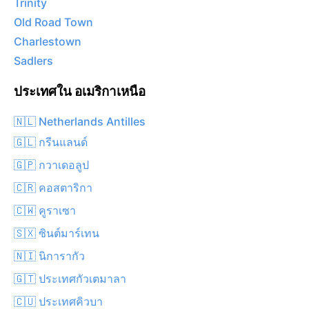
Trinity
Old Road Town
Charlestown
Sadlers
ประเทศใน อเมริกาเหนือ
🇳🇱 Netherlands Antilles
🇬🇱 กรีนแลนด์
🇬🇵 กวาเดอลูป
🇨🇷 คอสตาริกา
🇨🇼 คูราเซา
🇸🇽 ซินต์มาร์เทน
🇳🇮 นิการากัว
🇬🇹 ประเทศกัวเตมาลา
🇨🇺 ประเทศคิวบา