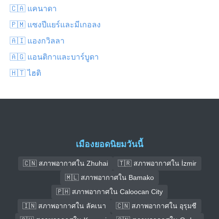
🇨🇦 แคนาดา
🇵🇲 แซงปีแยร์และมีเกอลง
🇦🇮 แองกวิลลา
🇦🇬 แอนติกาและบาร์บูดา
🇭🇹 ไฮติ
เมืองยอดนิยมวันนี้
🇨🇳 สภาพอากาศใน Zhuhai
🇹🇷 สภาพอากาศใน İzmir
🇲🇱 สภาพอากาศใน Bamako
🇵🇭 สภาพอากาศใน Caloocan City
🇮🇳 สภาพอากาศใน ลัคเนา
🇨🇳 สภาพอากาศใน อุรุมชี