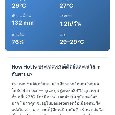
29°C
27°C
ปริมาณน้ำฝน
แสงแดด
132 mm
1.2h/วัน
ความชื้น
ช่วง
76%
29–29°C
How Hot Is ประเทศเซนต์คิตส์และเนวิส in
กันยายน?
ประเทศเซนต์คิตส์และเนวิสมีอากาศร้อนสม่ำเสมอ
ในSeptember — อุณหภูมิสูงเฉลี่ย29°C อุณหภูมิ
ต่ำเฉลี่ย27°C โดยมีความแตกต่างในภูมิภาคน้อย
มาก ไม่ว่าคุณจะอยู่ในBasseterreหรือเมืองชายฝั่ง
แห่งใด สภาพอากาศก็รู้สึกเหมือนกันคือ ร้อน แจ่มใส