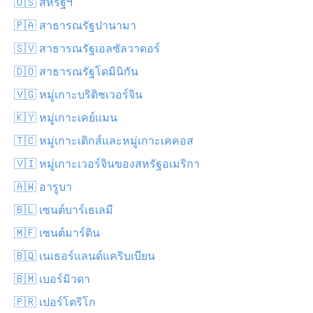
🇺🇸 สหรัฐฯ
🇵🇦 สาธารณรัฐปานามา
🇸🇻 สาธารณรัฐเอลซัลวาดอร์
🇩🇴 สาธารณรัฐโดมินิกัน
🇻🇬 หมู่เกาะบริติชเวอร์จิน
🇰🇾 หมู่เกาะเคย์แมน
🇹🇨 หมู่เกาะเติกส์และหมู่เกาะเคคอส
🇻🇮 หมู่เกาะเวอร์จินของสหรัฐอเมริกา
🇦🇼 อารูบา
🇧🇱 เซนต์บาร์เธเลมี
🇲🇫 เซนต์มาร์ติน
🇧🇶 เนเธอร์แลนด์แคริบเบียน
🇧🇲 เบอร์มิวดา
🇵🇷 เปอร์โตริโก