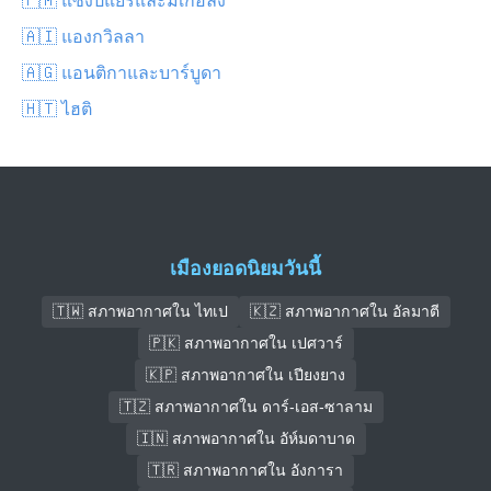
🇦🇮 แองกวิลลา
🇦🇬 แอนติกาและบาร์บูดา
🇭🇹 ไฮติ
เมืองยอดนิยมวันนี้
🇹🇼 สภาพอากาศใน ไทเป
🇰🇿 สภาพอากาศใน อัลมาตี
🇵🇰 สภาพอากาศใน เปศวาร์
🇰🇵 สภาพอากาศใน เปียงยาง
🇹🇿 สภาพอากาศใน ดาร์-เอส-ซาลาม
🇮🇳 สภาพอากาศใน อัห์มดาบาด
🇹🇷 สภาพอากาศใน อังการา