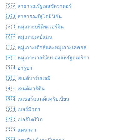
🇸🇻 สาธารณรัฐเอลซัลวาดอร์
🇩🇴 สาธารณรัฐโดมินิกัน
🇻🇬 หมู่เกาะบริติชเวอร์จิน
🇰🇾 หมู่เกาะเคย์แมน
🇹🇨 หมู่เกาะเติกส์และหมู่เกาะเคคอส
🇻🇮 หมู่เกาะเวอร์จินของสหรัฐอเมริกา
🇦🇼 อารูบา
🇧🇱 เซนต์บาร์เธเลมี
🇲🇫 เซนต์มาร์ติน
🇧🇶 เนเธอร์แลนด์แคริบเบียน
🇧🇲 เบอร์มิวดา
🇵🇷 เปอร์โตริโก
🇨🇦 แคนาดา
🇵🇲 แซงปีแยร์และมีเกอลง