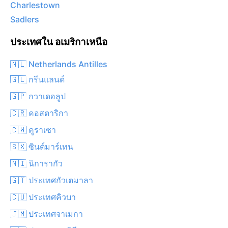
Charlestown
Sadlers
ประเทศใน อเมริกาเหนือ
🇳🇱 Netherlands Antilles
🇬🇱 กรีนแลนด์
🇬🇵 กวาเดอลูป
🇨🇷 คอสตาริกา
🇨🇼 คูราเซา
🇸🇽 ซินต์มาร์เทน
🇳🇮 นิการากัว
🇬🇹 ประเทศกัวเตมาลา
🇨🇺 ประเทศคิวบา
🇯🇲 ประเทศจาเมกา