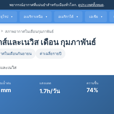
พยากรณ์อากาศที่แม่นยำ
สำหรับเมืองทั่วโลก
.
ดูประเทศทั้งหมด
.
ยุโรป
อเมริกาเหนือ
อเมริกาใต้
เอเชีย
▼
▼
▼
▼
>
สภาพอากาศในเดือนกุมภาพันธ์
และเนวิส เดือน กุมภาพันธ์
าศในเดือนกันยายน
ค่าเฉลี่ยรายปี
์และเนวิส
าณน้ำฝน
แสงแดด
ความชื้น
 mm
74%
1.7h/วัน