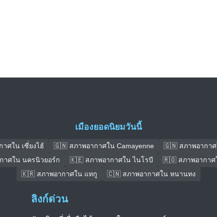
เมืองยอดนิยมวันนี้
าศใน เซี่ยงไฮ้
🇬🇳 สภาพอากาศใน Camayenne
🇬🇳 สภาพอากาศ
กาศใน นครนิวยอร์ก
🇰🇪 สภาพอากาศใน ไนโรบี
🇷🇴 สภาพอากาศใ
🇰🇷 สภาพอากาศใน แทกู
🇨🇳 สภาพอากาศใน หนานทง
ลิงก์ด่วน