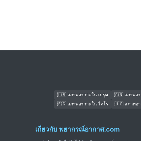
🇱🇧 สภาพอากาศใน เบรุต
🇨🇳 สภาพอาก
🇪🇬 สภาพอากาศใน ไคโร
🇺🇸 สภาพอา
เกี่ยวกับ พยากรณ์อากาศ.com