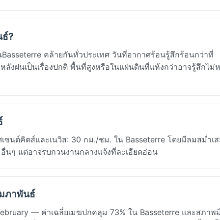
นธ์?
asseterre คล้ายกันทั่วประเทศ วันที่อากาศร้อนรู้สึกร้อนกว่าที่
นเป็นเรื่องปกติ พื้นที่สูงหรือในแผ่นดินที่แห้งกว่าอาจรู้สึกไม
์
ศเซนต์คิตส์และเนวิส: 30 กม./ชม. ใน Basseterre โดยมีลมสม่ำเส
่นๆ แต่อาจรบกวนงานกลางแจ้งที่ละเอียดอ่อน
ุมภาพันธ์
February — ค่าเฉลี่ยเมฆปกคลุม 73% ใน Basseterre และสภาพมื