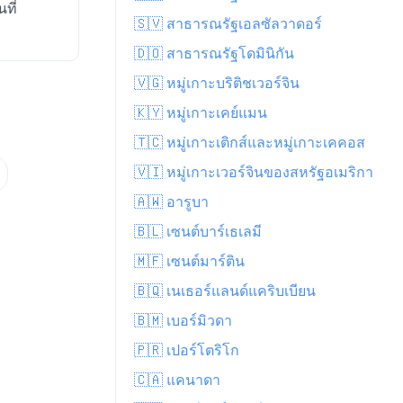
ที่
🇸🇻 สาธารณรัฐเอลซัลวาดอร์
🇩🇴 สาธารณรัฐโดมินิกัน
🇻🇬 หมู่เกาะบริติชเวอร์จิน
🇰🇾 หมู่เกาะเคย์แมน
🇹🇨 หมู่เกาะเติกส์และหมู่เกาะเคคอส
🇻🇮 หมู่เกาะเวอร์จินของสหรัฐอเมริกา
🇦🇼 อารูบา
🇧🇱 เซนต์บาร์เธเลมี
🇲🇫 เซนต์มาร์ติน
🇧🇶 เนเธอร์แลนด์แคริบเบียน
🇧🇲 เบอร์มิวดา
🇵🇷 เปอร์โตริโก
🇨🇦 แคนาดา