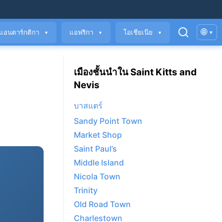
🌐
แอนตาร์กติกา
แอฟริกา
โอเชียเนีย
▾
▼
▼
▼
เมืองชั้นนำใน Saint Kitts and
Nevis
บาสแตร์
Sandy Point Town
Market Shop
Saint Paul’s
Middle Island
Nicola Town
Trinity
Old Road Town
Charlestown