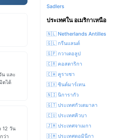
Sadlers
ประเทศใน อเมริกาเหนือ
🇳🇱 Netherlands Antilles
🇬🇱 กรีนแลนด์
🇬🇵 กวาเดอลูป
🇨🇷 คอสตาริกา
🇨🇼 คูราเซา
วัน และ
ิดได้
🇸🇽 ซินต์มาร์เทน
🇳🇮 นิการากัว
🇬🇹 ประเทศกัวเตมาลา
🇨🇺 ประเทศคิวบา
🇯🇲 ประเทศจาเมกา
 12 วัน
🇩🇲 ประเทศดอมินีกา
กว่า