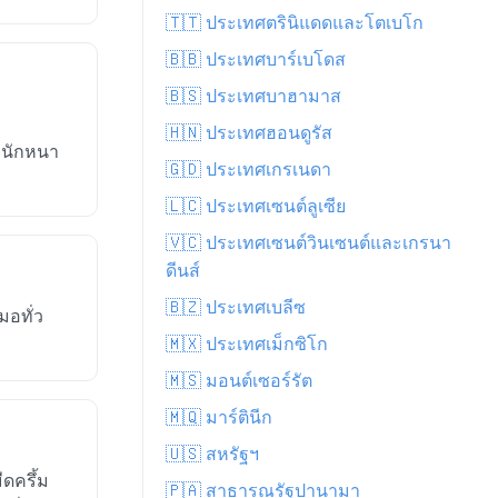
🇹🇹 ประเทศตรินิแดดและโตเบโก
🇧🇧 ประเทศบาร์เบโดส
🇧🇸 ประเทศบาฮามาส
🇭🇳 ประเทศฮอนดูรัส
่หนักหนา
🇬🇩 ประเทศเกรเนดา
🇱🇨 ประเทศเซนต์ลูเซีย
🇻🇨 ประเทศเซนต์วินเซนต์และเกรนา
ดีนส์
🇧🇿 ประเทศเบลีซ
มอทั่ว
🇲🇽 ประเทศเม็กซิโก
🇲🇸 มอนต์เซอร์รัต
🇲🇶 มาร์ตินีก
🇺🇸 สหรัฐฯ
ดครึ้ม
🇵🇦 สาธารณรัฐปานามา