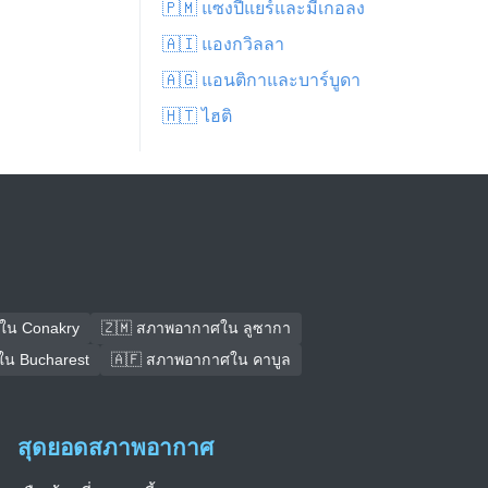
🇵🇲 แซงปีแยร์และมีเกอลง
🇦🇮 แองกวิลลา
🇦🇬 แอนติกาและบาร์บูดา
🇭🇹 ไฮติ
ใน Conakry
🇿🇲 สภาพอากาศใน ลูซากา
น Bucharest
🇦🇫 สภาพอากาศใน คาบูล
สุดยอดสภาพอากาศ