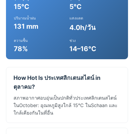
15°C
5°C
ปริมาณน้ำฝน
แสงแดด
131 mm
4.0h/วัน
ความชื้น
ช่วง
78%
14–16°C
How Hot Is ประเทศลิกเตนสไตน์ in
ตุลาคม?
สภาพอากาศอบอุ่นเป็นปกติทั่วประเทศลิกเตนสไตน์
ในOctober: อุณหภูมิสูงใกล้ 15°C ในSchaan และ
ใกล้เคียงกันในที่อื่น