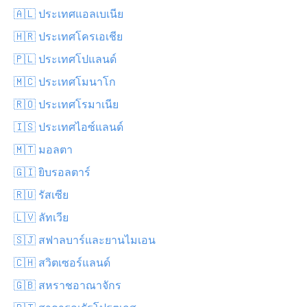
🇦🇱 ประเทศแอลเบเนีย
🇭🇷 ประเทศโครเอเชีย
🇵🇱 ประเทศโปแลนด์
🇲🇨 ประเทศโมนาโก
🇷🇴 ประเทศโรมาเนีย
🇮🇸 ประเทศไอซ์แลนด์
🇲🇹 มอลตา
🇬🇮 ยิบรอลตาร์
🇷🇺 รัสเซีย
🇱🇻 ลัทเวีย
🇸🇯 สฟาลบาร์และยานไมเอน
🇨🇭 สวิตเซอร์แลนด์
🇬🇧 สหราชอาณาจักร