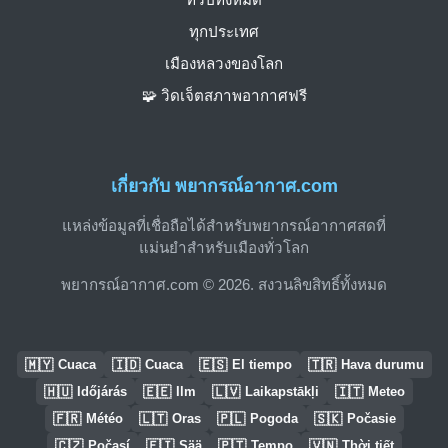
ทุกประเทศ
เมืองหลวงของโลก
🧩 วิดเจ็ตสภาพอากาศฟรี
เกี่ยวกับ พยากรณ์อากาศ.com
แหล่งข้อมูลที่เชื่อถือได้สำหรับพยากรณ์อากาศสดที่
แม่นยำสำหรับเมืองทั่วโลก
พยากรณ์อากาศ.com © 2026. สงวนลิขสิทธิ์ทั้งหมด
🇲🇾
🇮🇩
🇪🇸
🇹🇷
Cuaca
Cuaca
El tiempo
Hava durumu
🇭🇺
🇪🇪
🇱🇻
🇮🇹
Időjárás
Ilm
Laikapstākļi
Meteo
🇫🇷
🇱🇹
🇵🇱
🇸🇰
Météo
Oras
Pogoda
Počasie
🇨🇿
🇫🇮
🇵🇹
🇻🇳
Počasí
Sää
Tempo
Thời tiết