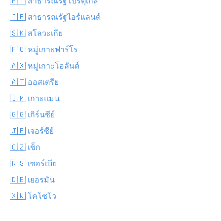
🇵🇹 สาธารณรัฐโปรตุเกส
🇮🇪 สาธารณรัฐไอร์แลนด์
🇸🇰 สโลวะเกีย
🇫🇴 หมู่เกาะฟาร์โร
🇦🇽 หมู่เกาะโอลันด์
🇦🇹 ออสเตรีย
🇮🇲 เกาะแมน
🇬🇬 เกิร์นซีย์
🇯🇪 เจอร์ซีย์
🇨🇿 เช็ก
🇷🇸 เซอร์เบีย
🇩🇪 เยอรมัน
🇽🇰 โคโซโว