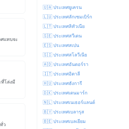
🇺🇦 ประเทศยูเครน
🇱🇺 ประเทศลักเซมเบิร์ก
🇱🇹 ประเทศลิทัวเนีย
🇸🇪 ประเทศสวีเดน
กาศแทบจะ
🇪🇸 ประเทศสเปน
🇸🇮 ประเทศสโลวีเนีย
🇦🇩 ประเทศอันดอร์รา
🇮🇹 ประเทศอิตาลี
่โล่งมี
🇭🇺 ประเทศฮังการี
🇩🇰 ประเทศเดนมาร์ก
🇳🇱 ประเทศเนเธอร์แลนด์
🇧🇾 ประเทศเบลารุส
🇧🇪 ประเทศเบลเยียม
ั่ว