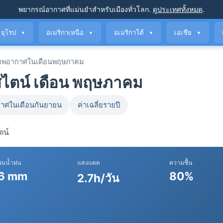
พยากรณ์อากาศที่แม่นยำ
สำหรับเมืองทั่วโลก
.
ดูประเทศทั้งหมด
.
ยุโรป
อเมริกาเหนือ
อเมริกาใต้
เอเชีย
▼
▼
▼
▼
าพอากาศในเดือนพฤษภาคม
ไตน์ เดือน พฤษภาคม
าศในเดือนกันยายน
ค่าเฉลี่ยรายปี
ตน์
าณน้ำฝน
แสงแดด
ความชื้น
6 mm
80%
2.7h/วัน