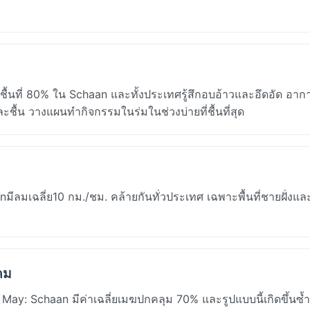
้นที่ 80% ใน Schaan และทั้งประเทศรู้สึกอบอ้าวและอึดอัด อา
ละชื้น วางแผนทำกิจกรรมในร่มในช่วงบ่ายที่ชื้นที่สุด
ฉลี่ย10 กม./ชม. คล้ายกันทั่วประเทศ เฉพาะพื้นที่ชายฝั่งและที
คม
y: Schaan มีค่าเฉลี่ยเมฆปกคลุม 70% และรูปแบบนี้เกิดขึ้นซ้ำท