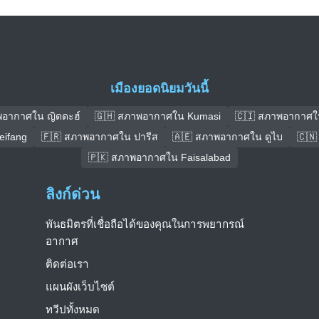
เมืองยอดนิยมวันนี้
พอากาศใน ญิดดะฮ์
🇬🇭 สภาพอากาศใน Kumasi
🇨🇮 สภาพอากาศใ
ifang
🇫🇷 สภาพอากาศใน ปารีส
🇦🇪 สภาพอากาศใน ดูไบ
🇨🇳
🇵🇰 สภาพอากาศใน Faisalabad
ลิงก์ด่วน
พันธมิตรที่เชื่อถือได้ของคุณในการพยากรณ์
อากาศ
ติดต่อเรา
แผนผังเว็บไซต์
ทวีปทั้งหมด