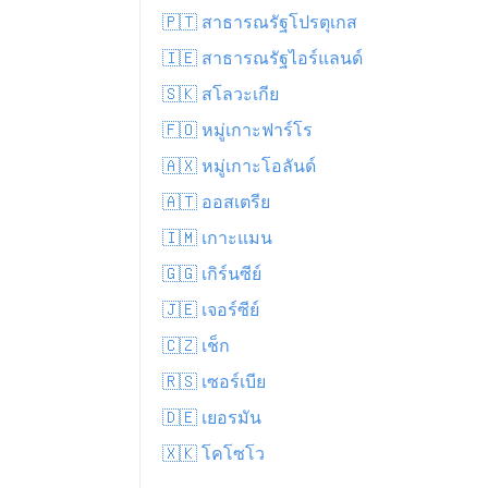
🇵🇹 สาธารณรัฐโปรตุเกส
🇮🇪 สาธารณรัฐไอร์แลนด์
🇸🇰 สโลวะเกีย
🇫🇴 หมู่เกาะฟาร์โร
🇦🇽 หมู่เกาะโอลันด์
🇦🇹 ออสเตรีย
🇮🇲 เกาะแมน
🇬🇬 เกิร์นซีย์
🇯🇪 เจอร์ซีย์
🇨🇿 เช็ก
🇷🇸 เซอร์เบีย
🇩🇪 เยอรมัน
🇽🇰 โคโซโว