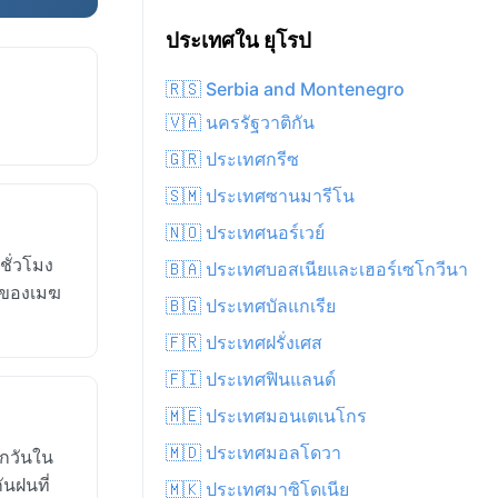
ประเทศใน ยุโรป
🇷🇸 Serbia and Montenegro
🇻🇦 นครรัฐวาติกัน
🇬🇷 ประเทศกรีซ
🇸🇲 ประเทศซานมารีโน
🇳🇴 ประเทศนอร์เวย์
ชั่วโมง
🇧🇦 ประเทศบอสเนียและเฮอร์เซโกวีนา
งของเมฆ
🇧🇬 ประเทศบัลแกเรีย
🇫🇷 ประเทศฝรั่งเศส
🇫🇮 ประเทศฟินแลนด์
🇲🇪 ประเทศมอนเตเนโกร
🇲🇩 ประเทศมอลโดวา
กวันใน
ันฝนที่
🇲🇰 ประเทศมาซิโดเนีย