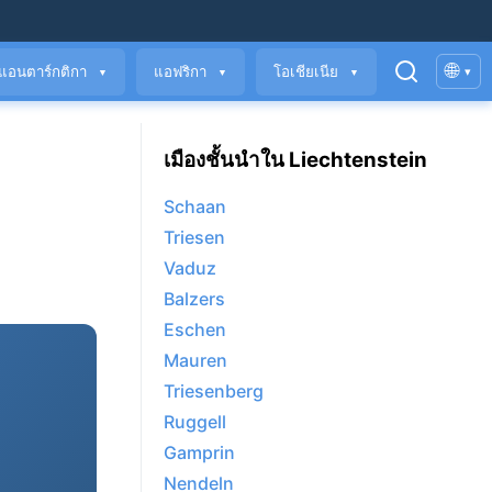
🌐
แอนตาร์กติกา
แอฟริกา
โอเชียเนีย
▾
▼
▼
▼
เมืองชั้นนำใน Liechtenstein
Schaan
Triesen
Vaduz
Balzers
Eschen
Mauren
Triesenberg
Ruggell
Gamprin
Nendeln