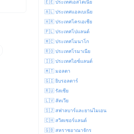
🇪🇪 ประเทศเอสโตเนีย
🇦🇱 ประเทศแอลเบเนีย
🇭🇷 ประเทศโครเอเชีย
🇵🇱 ประเทศโปแลนด์
🇲🇨 ประเทศโมนาโก
🇷🇴 ประเทศโรมาเนีย
🇮🇸 ประเทศไอซ์แลนด์
🇲🇹 มอลตา
🇬🇮 ยิบรอลตาร์
🇷🇺 รัสเซีย
🇱🇻 ลัทเวีย
🇸🇯 สฟาลบาร์และยานไมเอน
🇨🇭 สวิตเซอร์แลนด์
🇬🇧 สหราชอาณาจักร