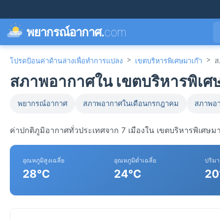
พยากรณ์อากาศ.
com
>
>
โปรดป้อนค่าด้านล่างเพื่อทำการแปลง
เขตบริหารพิเศษมาเก๊า
ส
สภาพอากาศใน เขตบริหารพิเศษม
พยากรณ์อากาศ
สภาพอากาศในเดือนกรกฎาคม
สภาพอา
ค่าปกติภูมิอากาศทั่วประเทศจาก 7 เมืองใน เขตบริหารพิเศษมา
อุณหภูมิสูงเฉลี่ย
อุณหภูมิต่ำเฉลี่ย
ปริม
28°C
24°C
20