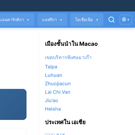
🌐
แอนตาร์กติกา
แอฟริกา
โอเชียเนีย
▾
▼
▼
▼
เมืองชั้นนำใน Macao
เขตบริหารพิเศษมาเก๊า
Taipa
Luhuan
Zhuojiacun
Lai Chi Van
Jiu’ao
Heisha
ประเทศใน เอเชีย