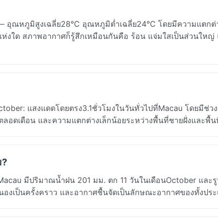
อุณหภูมิสูงเฉลี่ย28°C อุณหภูมิต่ำเฉลี่ย24°C โดยมีความแตกต
แห่งใด สภาพอากาศก็รู้สึกเหมือนกันคือ ร้อน แจ่มใสเป็นส่วนใหญ่
er: แสงแดดโดยตรง3.1ชั่วโมงในวันทั่วไปที่Macau โดยมีช่วง
ตลอดเดือน และความแตกต่างเล็กน้อยระหว่างพื้นที่ชายฝั่งและพื้น
ม?
น: Macau มีปริมาณน้ำฝน 201 มม. ตก 11 วันในเดือนOctober และรู
้าคะนองเป็นครั้งคราว และอากาศชื้นจัดเป็นลักษณะอากาศของทั้งปร