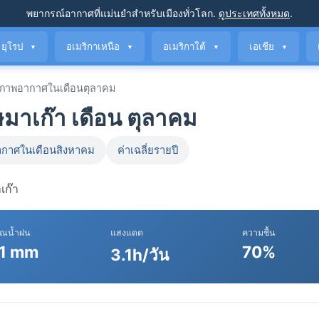
พยากรณ์อากาศที่แม่นยำ
สำหรับเมืองทั่วโลก
.
ดูประเทศทั้งหมด
.
ยุโรป
อเมริกาเหนือ
อเมริกาใต้
เอเชีย
▼
▼
▼
▼
ภาพอากาศในเดือนตุลาคม
าเก๊า เดือน ตุลาคม
กาศในเดือนสิงหาคม
ค่าเฉลี่ยรายปี
เก๊า
าณน้ำฝน
แสงแดด
ความชื้น
1 mm
70%
3.1h/วัน