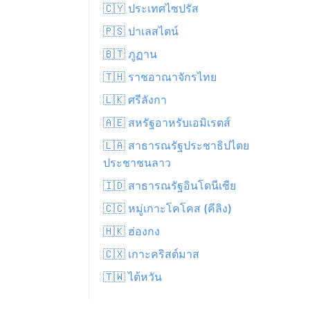
🇨🇾 ประเทศไซปรัส
🇵🇸 ปาเลสไตน์
🇧🇹 ภูฏาน
🇹🇭 ราชอาณาจักรไทย
🇱🇰 ศรีลังกา
🇦🇪 สหรัฐอาหรับเอมิเรตส์
🇱🇦 สาธารณรัฐประชาธิปไตย
ประชาชนลาว
🇮🇩 สาธารณรัฐอินโดนีเซีย
🇨🇨 หมู่เกาะโคโคส (คีลิง)
🇭🇰 ฮ่องกง
🇨🇽 เกาะคริสต์มาส
🇹🇼 ไต้หวัน