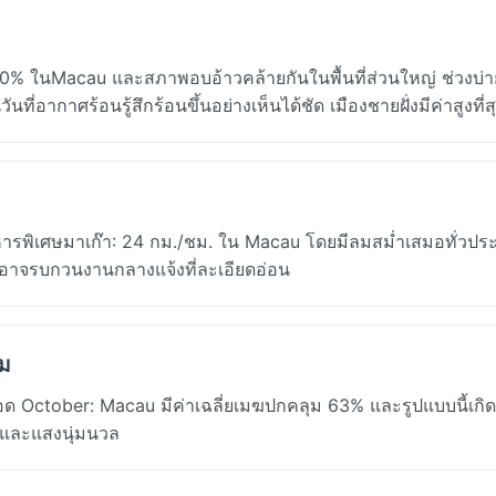
0% ในMacau และสภาพอบอ้าวคล้ายกันในพื้นที่ส่วนใหญ่ ช่วงบ่ายร
อากาศร้อนรู้สึกร้อนขึ้นอย่างเห็นได้ชัด เมืองชายฝั่งมีค่าสูงที่ส
ิหารพิเศษมาเก๊า: 24 กม./ชม. ใน Macau โดยมีลมสม่ำเสมอทั่วปร
อาจรบกวนงานกลางแจ้งที่ละเอียดอ่อน
คม
 October: Macau มีค่าเฉลี่ยเมฆปกคลุม 63% และรูปแบบนี้เกิดขึ
ทาและแสงนุ่มนวล