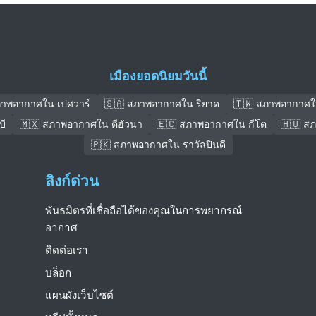
เมืองยอดนิยมวันนี้
ภาพอากาศใน เปศวาร์
🇸🇦 สภาพอากาศใน ริยาด
🇹🇼 สภาพอากาศใ
บี
🇲🇽 สภาพอากาศใน ตีฮัวนา
🇪🇨 สภาพอากาศใน กีโต
🇭🇺 ส
🇵🇰 สภาพอากาศใน ราวัลปินดี
ลิงก์ด่วน
พันธมิตรที่เชื่อถือได้ของคุณในการพยากรณ์
อากาศ
ติดต่อเรา
บล็อก
แผนผังเว็บไซต์