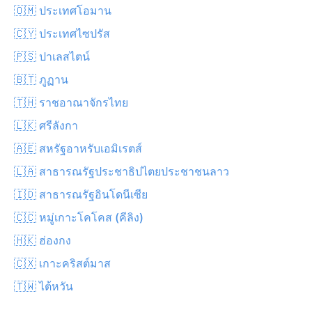
🇴🇲 ประเทศโอมาน
🇨🇾 ประเทศไซปรัส
🇵🇸 ปาเลสไตน์
🇧🇹 ภูฏาน
🇹🇭 ราชอาณาจักรไทย
🇱🇰 ศรีลังกา
🇦🇪 สหรัฐอาหรับเอมิเรตส์
🇱🇦 สาธารณรัฐประชาธิปไตยประชาชนลาว
🇮🇩 สาธารณรัฐอินโดนีเซีย
🇨🇨 หมู่เกาะโคโคส (คีลิง)
🇭🇰 ฮ่องกง
🇨🇽 เกาะคริสต์มาส
🇹🇼 ไต้หวัน