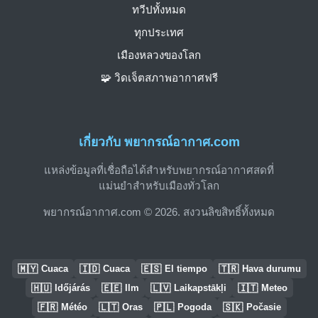
ทวีปทั้งหมด
ทุกประเทศ
เมืองหลวงของโลก
🧩 วิดเจ็ตสภาพอากาศฟรี
เกี่ยวกับ พยากรณ์อากาศ.com
แหล่งข้อมูลที่เชื่อถือได้สำหรับพยากรณ์อากาศสดที่
แม่นยำสำหรับเมืองทั่วโลก
พยากรณ์อากาศ.com © 2026. สงวนลิขสิทธิ์ทั้งหมด
🇲🇾
🇮🇩
🇪🇸
🇹🇷
Cuaca
Cuaca
El tiempo
Hava durumu
🇭🇺
🇪🇪
🇱🇻
🇮🇹
Időjárás
Ilm
Laikapstākļi
Meteo
🇫🇷
🇱🇹
🇵🇱
🇸🇰
Météo
Oras
Pogoda
Počasie