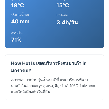
19°C
15°C
ปริมาณน้ำฝน
แสงแดด
40 mm
3.4h/วัน
ความชื้น
71%
How Hot Is เขตบริหารพิเศษมาเก๊า in
มกราคม?
สภาพอากาศอบอุ่นเป็นปกติทั่วเขตบริหารพิเศษ
มาเก๊าในJanuary: อุณหภูมิสูงใกล้ 19°C ในMacau
และใกล้เคียงกันในที่อื่น