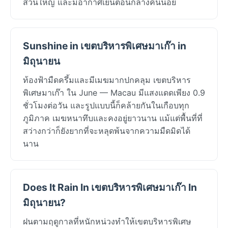
ส่วนใหญ่ และมีอากาศเย็นตอนกลางคืนน้อย
Sunshine in เขตบริหารพิเศษมาเก๊า in
มิถุนายน
ท้องฟ้ามืดครึ้มและมีเมฆมากปกคลุม เขตบริหาร
พิเศษมาเก๊า ใน June — Macau มีแสงแดดเพียง 0.9
ชั่วโมงต่อวัน และรูปแบบนี้ก็คล้ายกันในเกือบทุก
ภูมิภาค เมฆหนาทึบและคงอยู่ยาวนาน แม้แต่พื้นที่ที่
สว่างกว่าก็ยังยากที่จะหลุดพ้นจากความมืดมิดได้
นาน
Does It Rain In เขตบริหารพิเศษมาเก๊า In
มิถุนายน?
ฝนตามฤดูกาลที่หนักหน่วงทำให้เขตบริหารพิเศษ