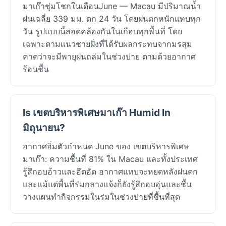
มาเก๊าชุ่มโชกในเดือนJune — Macau มีปริมาณน้ำ
ฝนเฉลี่ย 339 มม. ตก 24 วัน โดยฝนตกหนักแทบทุก
วัน รูปแบบนี้สอดคล้องกันในเกือบทุกพื้นที่ โดย
เฉพาะตามแนวชายฝั่งที่ได้รับผลกระทบจากมรสุม
คาดว่าจะมีพายุฝนถล่มในช่วงบ่าย ตามด้วยอากาศ
ร้อนชื้น
Is เขตบริหารพิเศษมาเก๊า Humid In
มิถุนายน?
อากาศอิ่มตัวกำหนด June ของ เขตบริหารพิเศษ
มาเก๊า: ความชื้นที่ 81% ใน Macau และทั้งประเทศ
รู้สึกอบอ้าวและอึดอัด อากาศแทบจะหยดหลังฝนตก
และแม้แต่พื้นที่ร่มกลางแจ้งก็ยังรู้สึกอบอุ่นและชื้น
วางแผนทำกิจกรรมในร่มในช่วงบ่ายที่ชื้นที่สุด