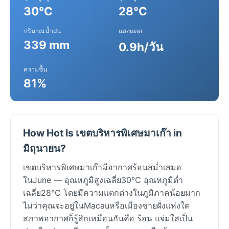
30°C
28°C
ปริมาณน้ำฝน
แสงแดด
339 mm
0.9h/วัน
ความชื้น
81%
How Hot Is เขตบริหารพิเศษมาเก๊า in
มิถุนายน?
เขตบริหารพิเศษมาเก๊ามีอากาศร้อนสม่ำเสมอ
ในJune — อุณหภูมิสูงเฉลี่ย30°C อุณหภูมิต่ำ
เฉลี่ย28°C โดยมีความแตกต่างในภูมิภาคน้อยมาก
ไม่ว่าคุณจะอยู่ในMacauหรือเมืองชายฝั่งแห่งใด
สภาพอากาศก็รู้สึกเหมือนกันคือ ร้อน แจ่มใสเป็น