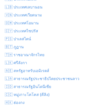
🇱🇧 ประเทศเลบานอน
🇻🇳 ประเทศเวียดนาม
🇴🇲 ประเทศโอมาน
🇨🇾 ประเทศไซปรัส
🇵🇸 ปาเลสไตน์
🇧🇹 ภูฏาน
🇹🇭 ราชอาณาจักรไทย
🇱🇰 ศรีลังกา
🇦🇪 สหรัฐอาหรับเอมิเรตส์
🇱🇦 สาธารณรัฐประชาธิปไตยประชาชนลาว
🇮🇩 สาธารณรัฐอินโดนีเซีย
🇨🇨 หมู่เกาะโคโคส (คีลิง)
🇭🇰 ฮ่องกง