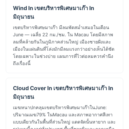
Wind In เขตบริหารพิเศษมาเก๊า In
มิถุนายน
เขตบริหารพิเศษมาเก๊า มีลมพัดสม่ำเสมอในเดือน
June — เฉลี่ย 22 กม./ชม. ใน Macau โดยมีสภาพ
ลมที่คล้ายกันในภูมิภาคส่วนใหญ่ เมืองชายฝั่งและ
เมืองในแผ่นดินที่โล่งมักมีลมแรงกว่าอย่างเห็นได้ชัด
โดยเฉพาะในช่วงบ่าย แผนการที่ไวต่อลมควรคำนึง
ถึงเรื่องนี้
Cloud Cover In เขตบริหารพิเศษมาเก๊า In
มิถุนายน
เมฆหนาปกคลุมเขตบริหารพิเศษมาเก๊าในJune:
ปริมาณเมฆ79% ในMacau และสภาพอากาศสีเทา
แบบเดียวกันในพื้นที่ส่วนใหญ่ แดดจัดนั้นหายาก และ
รูปแบบนี้คงอยู่ทั่วประเทศ พื้นที่ชายฝั่งและภาคเหนือ