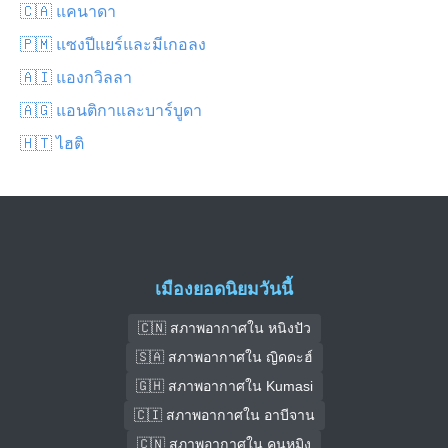
🇨🇦 แคนาดา
🇵🇲 แซงปีแยร์และมีเกอลง
🇦🇮 แองกวิลลา
🇦🇬 แอนติกาและบาร์บูดา
🇭🇹 ไฮติ
เมืองยอดนิยมวันนี้
🇨🇳 สภาพอากาศใน หนิงปัว
🇸🇦 สภาพอากาศใน ญิดดะฮ์
🇬🇭 สภาพอากาศใน Kumasi
🇨🇮 สภาพอากาศใน อาบีจาน
🇨🇳 สภาพอากาศใน คุนหมิง