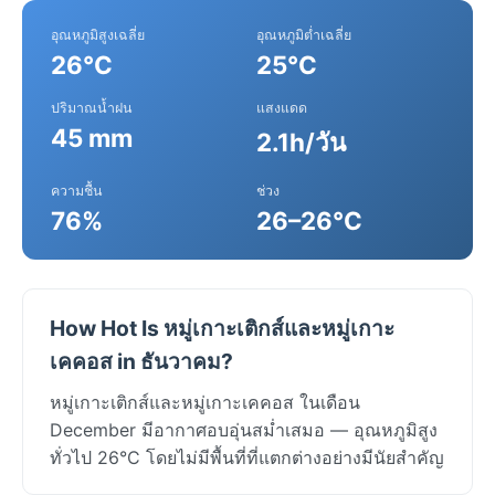
อุณหภูมิสูงเฉลี่ย
อุณหภูมิต่ำเฉลี่ย
26°C
25°C
ปริมาณน้ำฝน
แสงแดด
45 mm
2.1h/วัน
ความชื้น
ช่วง
76%
26–26°C
How Hot Is หมู่เกาะเติกส์และหมู่เกาะ
เคคอส in ธันวาคม?
หมู่เกาะเติกส์และหมู่เกาะเคคอส ในเดือน
December มีอากาศอบอุ่นสม่ำเสมอ — อุณหภูมิสูง
ทั่วไป 26°C โดยไม่มีพื้นที่ที่แตกต่างอย่างมีนัยสำคัญ