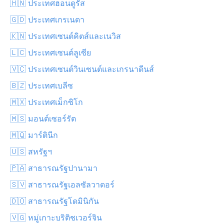
🇭🇳 ประเทศฮอนดูรัส
🇬🇩 ประเทศเกรเนดา
🇰🇳 ประเทศเซนต์คิตส์และเนวิส
🇱🇨 ประเทศเซนต์ลูเซีย
🇻🇨 ประเทศเซนต์วินเซนต์และเกรนาดีนส์
🇧🇿 ประเทศเบลีซ
🇲🇽 ประเทศเม็กซิโก
🇲🇸 มอนต์เซอร์รัต
🇲🇶 มาร์ตินีก
🇺🇸 สหรัฐฯ
🇵🇦 สาธารณรัฐปานามา
🇸🇻 สาธารณรัฐเอลซัลวาดอร์
🇩🇴 สาธารณรัฐโดมินิกัน
🇻🇬 หมู่เกาะบริติชเวอร์จิน