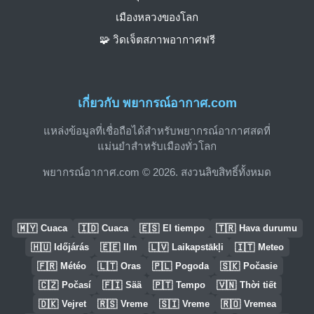
เมืองหลวงของโลก
🧩 วิดเจ็ตสภาพอากาศฟรี
เกี่ยวกับ พยากรณ์อากาศ.com
แหล่งข้อมูลที่เชื่อถือได้สำหรับพยากรณ์อากาศสดที่
แม่นยำสำหรับเมืองทั่วโลก
พยากรณ์อากาศ.com © 2026. สงวนลิขสิทธิ์ทั้งหมด
🇲🇾
🇮🇩
🇪🇸
🇹🇷
Cuaca
Cuaca
El tiempo
Hava durumu
🇭🇺
🇪🇪
🇱🇻
🇮🇹
Időjárás
Ilm
Laikapstākļi
Meteo
🇫🇷
🇱🇹
🇵🇱
🇸🇰
Météo
Oras
Pogoda
Počasie
🇨🇿
🇫🇮
🇵🇹
🇻🇳
Počasí
Sää
Tempo
Thời tiết
🇩🇰
🇷🇸
🇸🇮
🇷🇴
Vejret
Vreme
Vreme
Vremea