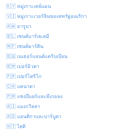
🇰🇾 หมู่เกาะเคย์แมน
🇻🇮 หมู่เกาะเวอร์จินของสหรัฐอเมริกา
🇦🇼 อารูบา
🇧🇱 เซนต์บาร์เธเลมี
🇲🇫 เซนต์มาร์ติน
🇧🇶 เนเธอร์แลนด์แคริบเบียน
🇧🇲 เบอร์มิวดา
🇵🇷 เปอร์โตริโก
🇨🇦 แคนาดา
🇵🇲 แซงปีแยร์และมีเกอลง
🇦🇮 แองกวิลลา
🇦🇬 แอนติกาและบาร์บูดา
🇭🇹 ไฮติ