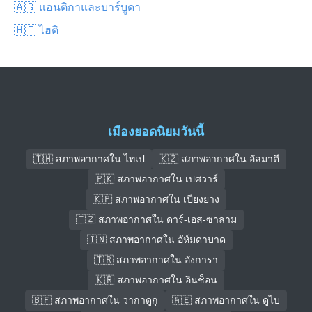
🇦🇬 แอนติกาและบาร์บูดา
🇭🇹 ไฮติ
เมืองยอดนิยมวันนี้
🇹🇼 สภาพอากาศใน ไทเป
🇰🇿 สภาพอากาศใน อัลมาตี
🇵🇰 สภาพอากาศใน เปศวาร์
🇰🇵 สภาพอากาศใน เปียงยาง
🇹🇿 สภาพอากาศใน ดาร์-เอส-ซาลาม
🇮🇳 สภาพอากาศใน อัห์มดาบาด
🇹🇷 สภาพอากาศใน อังการา
🇰🇷 สภาพอากาศใน อินช็อน
🇧🇫 สภาพอากาศใน วากาดูกู
🇦🇪 สภาพอากาศใน ดูไบ