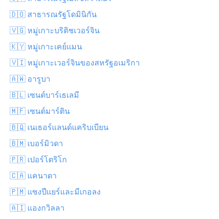
🇩🇴 สาธารณรัฐโดมินิกัน
🇻🇬 หมู่เกาะบริติชเวอร์จิน
🇰🇾 หมู่เกาะเคย์แมน
🇻🇮 หมู่เกาะเวอร์จินของสหรัฐอเมริกา
🇦🇼 อารูบา
🇧🇱 เซนต์บาร์เธเลมี
🇲🇫 เซนต์มาร์ติน
🇧🇶 เนเธอร์แลนด์แคริบเบียน
🇧🇲 เบอร์มิวดา
🇵🇷 เปอร์โตริโก
🇨🇦 แคนาดา
🇵🇲 แซงปีแยร์และมีเกอลง
🇦🇮 แองกวิลลา