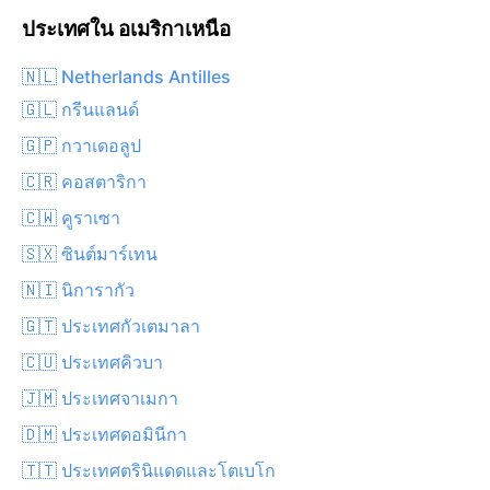
ประเทศใน อเมริกาเหนือ
🇳🇱 Netherlands Antilles
🇬🇱 กรีนแลนด์
🇬🇵 กวาเดอลูป
🇨🇷 คอสตาริกา
🇨🇼 คูราเซา
🇸🇽 ซินต์มาร์เทน
🇳🇮 นิการากัว
🇬🇹 ประเทศกัวเตมาลา
🇨🇺 ประเทศคิวบา
🇯🇲 ประเทศจาเมกา
🇩🇲 ประเทศดอมินีกา
🇹🇹 ประเทศตรินิแดดและโตเบโก