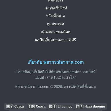
ติดต่อเรา
แผนผังเว็บไซต์
ทวีปทั้งหมด
ทุกประเทศ
เมืองหลวงของโลก
🧩 วิดเจ็ตสภาพอากาศฟรี
เกี่ยวกับ พยากรณ์อากาศ.com
แหล่งข้อมูลที่เชื่อถือได้สำหรับพยากรณ์อากาศสดที่
แม่นยำสำหรับเมืองทั่วโลก
พยากรณ์อากาศ.com © 2026. สงวนลิขสิทธิ์ทั้งหมด
🇲🇾
🇮🇩
🇪🇸
🇹🇷
Cuaca
Cuaca
El tiempo
Hava durumu