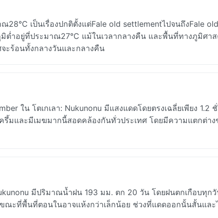
°C เป็นเรื่องปกติตั้งแต่Fale old settlementไปจนถึงFale ol
่ำอยู่ที่ประมาณ27°C แม้ในเวลากลางคืน และพื้นที่ทางภูมิศาสตร
จะร้อนทั้งกลางวันและกลางคืน
mber ใน โตเกเลา: Nukunonu มีแสงแดดโดยตรงเฉลี่ยเพียง 1.2 ชั
บครึ้มและมีเมฆมากนี้สอดคล้องกันทั่วประเทศ โดยมีความแตกต่า
 Nukunonu มีปริมาณน้ำฝน 193 มม. ตก 20 วัน โดยฝนตกเกือบทุกว
ด ขณะที่พื้นที่ตอนในอาจแห้งกว่าเล็กน้อย ช่วงที่แดดออกนั้นสั้นและ