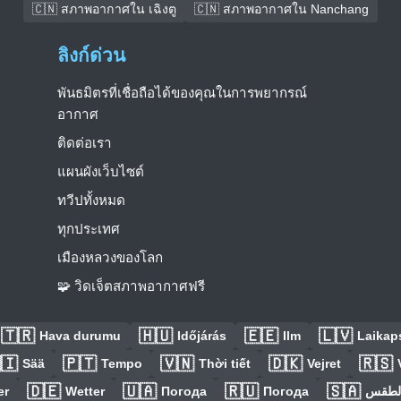
🇨🇳 สภาพอากาศใน เฉิงตู
🇨🇳 สภาพอากาศใน Nanchang
ลิงก์ด่วน
พันธมิตรที่เชื่อถือได้ของคุณในการพยากรณ์
อากาศ
ติดต่อเรา
แผนผังเว็บไซต์
ทวีปทั้งหมด
ทุกประเทศ
เมืองหลวงของโลก
🧩 วิดเจ็ตสภาพอากาศฟรี
🇹🇷
🇭🇺
🇪🇪
🇱🇻
Hava durumu
Időjárás
Ilm
Laikaps
🇮
🇵🇹
🇻🇳
🇩🇰
🇷🇸
Sää
Tempo
Thời tiết
Vejret
🇩🇪
🇺🇦
🇷🇺
🇸🇦
er
Wetter
Погода
Погода
الطق