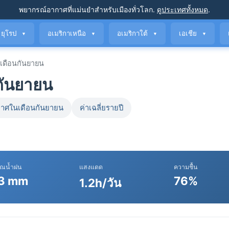
พยากรณ์อากาศที่แม่นยำ
สำหรับเมืองทั่วโลก
.
ดูประเทศทั้งหมด
.
ยุโรป
อเมริกาเหนือ
อเมริกาใต้
เอเชีย
▼
▼
▼
▼
ดือนกันยายน
กันยายน
าศในเดือนกันยายน
ค่าเฉลี่ยรายปี
าณน้ำฝน
แสงแดด
ความชื้น
3 mm
76%
1.2h/วัน