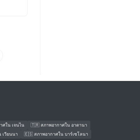
กาศใน เจนไน
🇹🇷 สภาพอากาศใน อาดานา
 เวียนนา
🇪🇸 สภาพอากาศใน บาร์เซโลนา