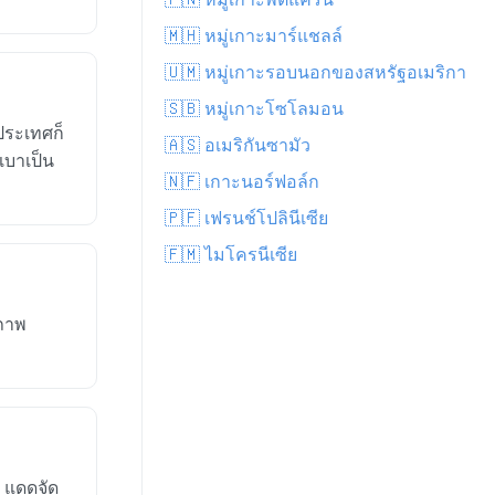
🇲🇭 หมู่เกาะมาร์แชลล์
🇺🇲 หมู่เกาะรอบนอกของสหรัฐอเมริกา
🇸🇧 หมู่เกาะโซโลมอน
ประเทศก็
🇦🇸 อเมริกันซามัว
งเบาเป็น
🇳🇫 เกาะนอร์ฟอล์ก
🇵🇫 เฟรนช์โปลินีเซีย
🇫🇲 ไมโครนีเซีย
สภาพ
 แดดจัด