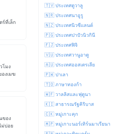
🇹🇻 ประเทศตูวาลู
d
🇳🇷 ประเทศนาอูรู
์ที่เล็ก
🇳🇿 ประเทศนิวซีแลนด์
🇵🇬 ประเทศปาปัวนิวกินี
🇫🇯 ประเทศฟิจิ
🇻🇺 ประเทศวานูอาตู
🇦🇺 ประเทศออสเตรเลีย
่วโมง
งของเมฆ
🇵🇼 ปาเลา
🇹🇴 ภาษาทองก้า
🇼🇫 วาลลิสและฟุตูนา
🇰🇮 สาธารณรัฐคิริบาส
🇨🇰 หมู่เกาะคุก
ันของ
🇲🇵 หมู่เกาะนอร์เทิร์นมาเรียนา
ไม่บ่อย
🇵🇳 หมู่เกาะพิตแคร์น