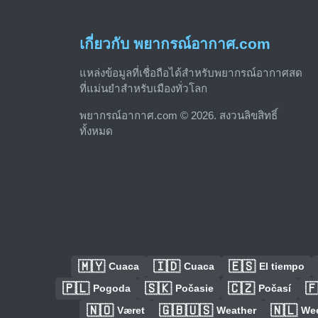
เกี่ยวกับ พยากรณ์อากาศ.com
แหล่งข้อมูลที่เชื่อถือได้สำหรับพยากรณ์อากาศสด
ที่แม่นยำสำหรับเมืองทั่วโลก
พยากรณ์อากาศ.com © 2026. สงวนลิขสิทธิ์
ทั้งหมด
🇲🇾
🇮🇩
🇪🇸
Cuaca
Cuaca
El tiempo
🇵🇱
🇸🇰
🇨🇿

Pogoda
Počasie
Počasí
🇳🇴
🇬🇧🇺🇸
🇳🇱
Været
Weather
We