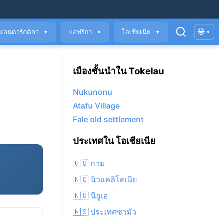
🌐
แอนตาร์กติกา
แอฟริกา
โอเชียเนีย
▾
▼
▼
▼
เมืองชั้นนำใน Tokelau
Nukunonu
Atafu Village
Fale old settlement
ประเทศใน โอเชียเนีย
🇬🇺 กวม
🇳🇨 นิวแคลิโดเนีย
🇳🇺 นีอูเอ
🇼🇸 ประเทศซามัว