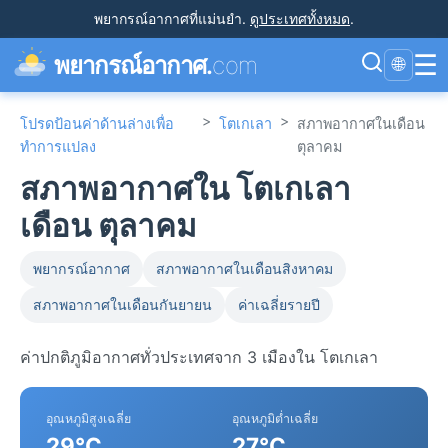
พยากรณ์อากาศที่แม่นยำ
.
ดูประเทศทั้งหมด
.
☰
พยากรณ์อากาศ.
com
🌐
>
>
โปรดป้อนค่าด้านล่างเพื่อ
โตเกเลา
สภาพอากาศในเดือน
ทำการแปลง
ตุลาคม
สภาพอากาศใน โตเกเลา
เดือน ตุลาคม
พยากรณ์อากาศ
สภาพอากาศในเดือนสิงหาคม
สภาพอากาศในเดือนกันยายน
ค่าเฉลี่ยรายปี
ค่าปกติภูมิอากาศทั่วประเทศจาก 3 เมืองใน โตเกเลา
อุณหภูมิสูงเฉลี่ย
อุณหภูมิต่ำเฉลี่ย
29°C
27°C