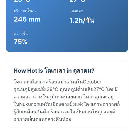
ปริมาณน้ำฝน
แสงแดด
246 mm
1.2h/วัน
ความชื้น
75%
How Hot Is โตเกเลา in ตุลาคม?
โตเกเลามีอากาศร้อนสม่ำเสมอในOctober —
อุณหภูมิสูงเฉลี่ย29°C อุณหภูมิต่ำเฉลี่ย27°C โดยมี
ความแตกต่างในภูมิภาคน้อยมาก ไม่ว่าคุณจะอยู่
ในNukunonuหรือเมืองชายฝั่งแห่งใด สภาพอากาศก็
รู้สึกเหมือนกันคือ ร้อน แจ่มใสเป็นส่วนใหญ่ และมี
อากาศเย็นตอนกลางคืนน้อย