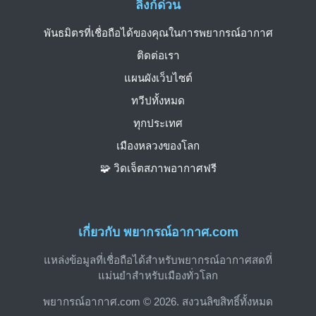
ลิงก์ด่วน
พันธมิตรที่เชื่อถือได้ของคุณในการพยากรณ์อากาศ
ติดต่อเรา
แผนผังเว็บไซต์
ทวีปทั้งหมด
ทุกประเทศ
เมืองหลวงของโลก
🧩 วิดเจ็ตสภาพอากาศฟรี
เกี่ยวกับ พยากรณ์อากาศ.com
แหล่งข้อมูลที่เชื่อถือได้สำหรับพยากรณ์อากาศสดที่
แม่นยำสำหรับเมืองทั่วโลก
พยากรณ์อากาศ.com © 2026. สงวนลิขสิทธิ์ทั้งหมด