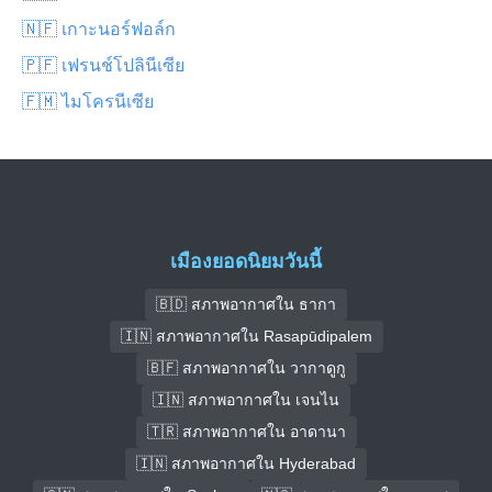
🇳🇫 เกาะนอร์ฟอล์ก
🇵🇫 เฟรนช์โปลินีเซีย
🇫🇲 ไมโครนีเซีย
เมืองยอดนิยมวันนี้
🇧🇩 สภาพอากาศใน ธากา
🇮🇳 สภาพอากาศใน Rasapūdipalem
🇧🇫 สภาพอากาศใน วากาดูกู
🇮🇳 สภาพอากาศใน เจนไน
🇹🇷 สภาพอากาศใน อาดานา
🇮🇳 สภาพอากาศใน Hyderabad