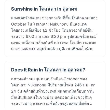
Sunshine in โตเกเลา in ตุลาคม
แสงแดดจำกัดและช่วงกลางวันที่สั้นเป็นลักษณะของ
October ใน โตเกเลา: Nukunonu มีแสงแดด
โดยตรงเฉลี่ยเพียง 1.2 ชั่วโมง โดยดวงอาทิตย์ขึ้น
ระหว่าง 6:00 am และ 6:20 pm รูปแบบครึ้มและมี
เมฆมากนี้สอดคล้องกันทั่วประเทศ โดยมีความแตก
ต่างของเมฆปกคลุมในแต่ละภูมิภาคเพียงเล็กน้อย
Does It Rain In โตเกเลา In ตุลาคม?
สภาพคล้ายมรสุมครอบงำเดือนOctober ของ
โตเกเลา: Nukunonu มีปริมาณน้ำฝน 246 มม. ตก
24 วัน คล้ายกันทั่วประเทศ ฝนตกหนักเกือบทุกวัน
มักเป็นฝนถล่มในช่วงบ่าย แดดออกเพียงช่วงสั้นๆ
ระหว่างพายุ และความชื้นยังคงสูงตลอดทั้งเดือน