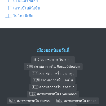
🇳🇫 เกาะนอร์ฟอล์ก
🇵🇫 เฟรนช์โปลินีเซีย
🇫🇲 ไมโครนีเซีย
เมืองยอดนิยมวันนี้
🇧🇩 สภาพอากาศใน ธากา
🇮🇳 สภาพอากาศใน Rasapūdipalem
🇧🇫 สภาพอากาศใน วากาดูกู
🇮🇳 สภาพอากาศใน เจนไน
🇹🇷 สภาพอากาศใน อาดานา
🇮🇳 สภาพอากาศใน Hyderabad
🇨🇳 สภาพอากาศใน Suzhou
🇳🇬 สภาพอากาศใน เลกอส