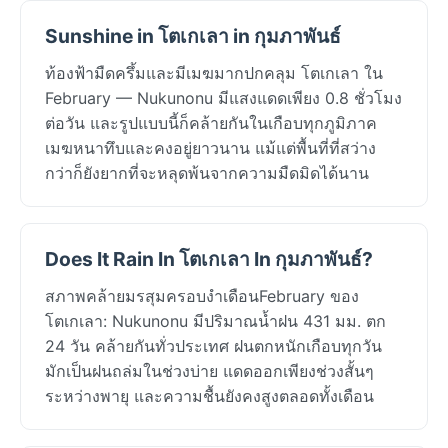
Sunshine in โตเกเลา in กุมภาพันธ์
ท้องฟ้ามืดครึ้มและมีเมฆมากปกคลุม โตเกเลา ใน
February — Nukunonu มีแสงแดดเพียง 0.8 ชั่วโมง
ต่อวัน และรูปแบบนี้ก็คล้ายกันในเกือบทุกภูมิภาค
เมฆหนาทึบและคงอยู่ยาวนาน แม้แต่พื้นที่ที่สว่าง
กว่าก็ยังยากที่จะหลุดพ้นจากความมืดมิดได้นาน
Does It Rain In โตเกเลา In กุมภาพันธ์?
สภาพคล้ายมรสุมครอบงำเดือนFebruary ของ
โตเกเลา: Nukunonu มีปริมาณน้ำฝน 431 มม. ตก
24 วัน คล้ายกันทั่วประเทศ ฝนตกหนักเกือบทุกวัน
มักเป็นฝนถล่มในช่วงบ่าย แดดออกเพียงช่วงสั้นๆ
ระหว่างพายุ และความชื้นยังคงสูงตลอดทั้งเดือน