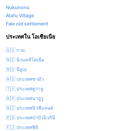
Nukunonu
Atafu Village
Fale old settlement
ประเทศใน โอเชียเนีย
🇬🇺 กวม
🇳🇨 นิวแคลิโดเนีย
🇳🇺 นีอูเอ
🇼🇸 ประเทศซามัว
🇹🇻 ประเทศตูวาลู
🇳🇷 ประเทศนาอูรู
🇳🇿 ประเทศนิวซีแลนด์
🇵🇬 ประเทศปาปัวนิวกินี
🇫🇯 ประเทศฟิจิ