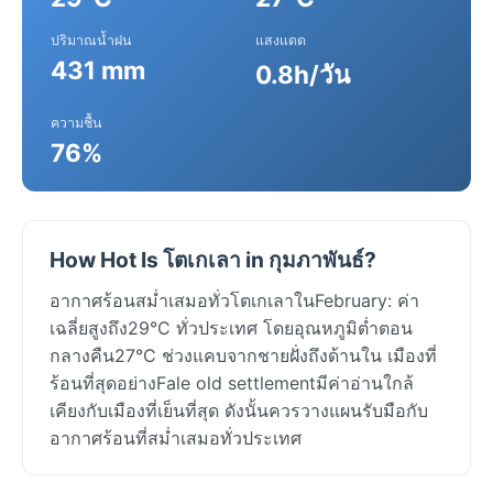
ปริมาณน้ำฝน
แสงแดด
431 mm
0.8h/วัน
ความชื้น
76%
How Hot Is โตเกเลา in กุมภาพันธ์?
อากาศร้อนสม่ำเสมอทั่วโตเกเลาในFebruary: ค่า
เฉลี่ยสูงถึง29°C ทั่วประเทศ โดยอุณหภูมิต่ำตอน
กลางคืน27°C ช่วงแคบจากชายฝั่งถึงด้านใน เมืองที่
ร้อนที่สุดอย่างFale old settlementมีค่าอ่านใกล้
เคียงกับเมืองที่เย็นที่สุด ดังนั้นควรวางแผนรับมือกับ
อากาศร้อนที่สม่ำเสมอทั่วประเทศ