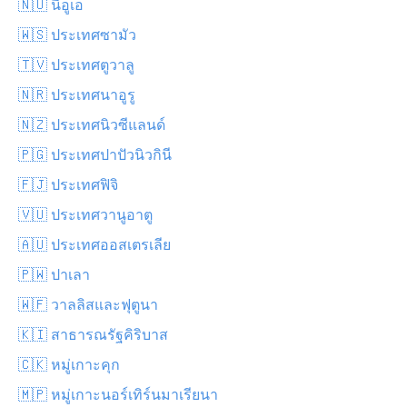
🇳🇺 นีอูเอ
🇼🇸 ประเทศซามัว
🇹🇻 ประเทศตูวาลู
🇳🇷 ประเทศนาอูรู
🇳🇿 ประเทศนิวซีแลนด์
🇵🇬 ประเทศปาปัวนิวกินี
🇫🇯 ประเทศฟิจิ
🇻🇺 ประเทศวานูอาตู
🇦🇺 ประเทศออสเตรเลีย
🇵🇼 ปาเลา
🇼🇫 วาลลิสและฟุตูนา
🇰🇮 สาธารณรัฐคิริบาส
🇨🇰 หมู่เกาะคุก
🇲🇵 หมู่เกาะนอร์เทิร์นมาเรียนา