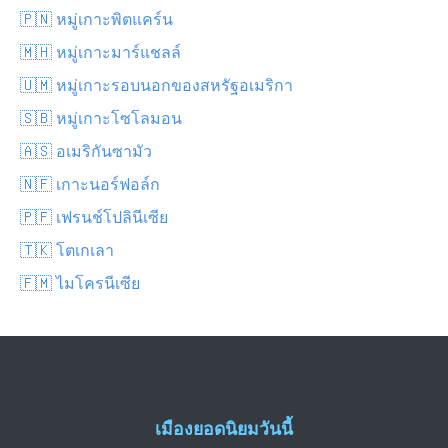
🇵🇳 หมู่เกาะพิตแคร์น
🇲🇭 หมู่เกาะมาร์แชลล์
🇺🇲 หมู่เกาะรอบนอกของสหรัฐอเมริกา
🇸🇧 หมู่เกาะโซโลมอน
🇦🇸 อเมริกันซามัว
🇳🇫 เกาะนอร์ฟอล์ก
🇵🇫 เฟรนช์โปลินีเซีย
🇹🇰 โตเกเลา
🇫🇲 ไมโครนีเซีย
เมืองยอดนิยมวันนี้