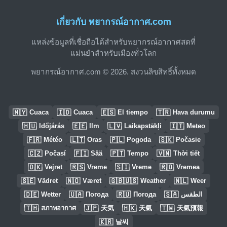
เกี่ยวกับ พยากรณ์อากาศ.com
แหล่งข้อมูลที่เชื่อถือได้สำหรับพยากรณ์อากาศสดที่
แม่นยำสำหรับเมืองทั่วโลก
พยากรณ์อากาศ.com © 2026. สงวนลิขสิทธิ์ทั้งหมด
🇲🇾
🇮🇩
🇪🇸
🇹🇷
Cuaca
Cuaca
El tiempo
Hava durumu
🇭🇺
🇪🇪
🇱🇻
🇮🇹
Időjárás
Ilm
Laikapstākļi
Meteo
🇫🇷
🇱🇹
🇵🇱
🇸🇰
Météo
Oras
Pogoda
Počasie
🇨🇿
🇫🇮
🇵🇹
🇻🇳
Počasí
Sää
Tempo
Thời tiết
🇩🇰
🇷🇸
🇸🇮
🇷🇴
Vejret
Vreme
Vreme
Vremea
🇸🇪
🇳🇴
🇬🇧🇺🇸
🇳🇱
Vädret
Været
Weather
Weer
🇩🇪
🇺🇦
🇷🇺
🇸🇦
Wetter
Погода
Погода
الطقس
🇹🇭
🇯🇵
🇭🇰
🇹🇼
สภาพอากาศ
天気
天氣
天氣預報
🇰🇷
날씨