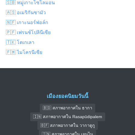
🇸🇧 หมู่เกาะโซโลมอน
🇦🇸 อเมริกันซามัว
🇳🇫 เกาะนอร์ฟอล์ก
🇵🇫 เฟรนช์โปลินีเซีย
🇹🇰 โตเกเลา
🇫🇲 ไมโครนีเซีย
เมืองยอดนิยมวันนี้
🇧🇩 สภาพอากาศใน ธากา
🇮🇳 สภาพอากาศใน Rasapūdipalem
🇧🇫 สภาพอากาศใน วากาดูกู
🇮🇳 สภาพอากาศใน เจนไน