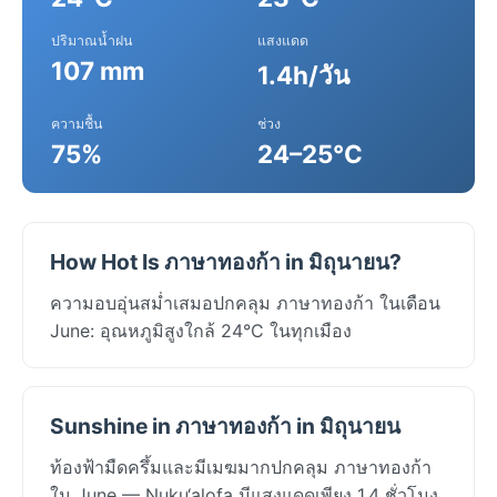
ปริมาณน้ำฝน
แสงแดด
107 mm
1.4h/วัน
ความชื้น
ช่วง
75%
24–25°C
How Hot Is ภาษาทองก้า in มิถุนายน?
ความอบอุ่นสม่ำเสมอปกคลุม ภาษาทองก้า ในเดือน
June: อุณหภูมิสูงใกล้ 24°C ในทุกเมือง
Sunshine in ภาษาทองก้า in มิถุนายน
ท้องฟ้ามืดครึ้มและมีเมฆมากปกคลุม ภาษาทองก้า
ใน June — Nuku‘alofa มีแสงแดดเพียง 1.4 ชั่วโมง