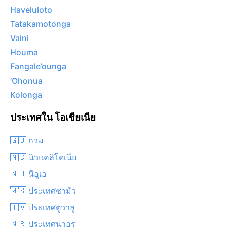
Haveluloto
Tatakamotonga
Vaini
Houma
Fangale’ounga
‘Ohonua
Kolonga
ประเทศใน โอเชียเนีย
🇬🇺 กวม
🇳🇨 นิวแคลิโดเนีย
🇳🇺 นีอูเอ
🇼🇸 ประเทศซามัว
🇹🇻 ประเทศตูวาลู
🇳🇷 ประเทศนาอูรู