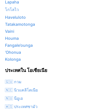
Lapaha
โกโลไว
Haveluloto
Tatakamotonga
Vaini
Houma
Fangale’ounga
‘Ohonua
Kolonga
ประเทศใน โอเชียเนีย
🇬🇺 กวม
🇳🇨 นิวแคลิโดเนีย
🇳🇺 นีอูเอ
🇼🇸 ประเทศซามัว