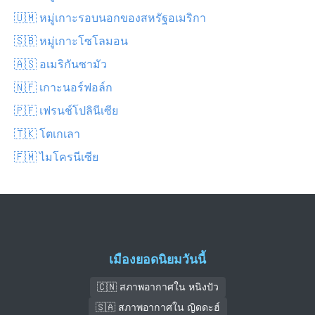
🇺🇲 หมู่เกาะรอบนอกของสหรัฐอเมริกา
🇸🇧 หมู่เกาะโซโลมอน
🇦🇸 อเมริกันซามัว
🇳🇫 เกาะนอร์ฟอล์ก
🇵🇫 เฟรนช์โปลินีเซีย
🇹🇰 โตเกเลา
🇫🇲 ไมโครนีเซีย
เมืองยอดนิยมวันนี้
🇨🇳 สภาพอากาศใน หนิงปัว
🇸🇦 สภาพอากาศใน ญิดดะฮ์