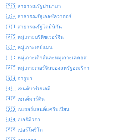
🇵🇦 สาธารณรัฐปานามา
🇸🇻 สาธารณรัฐเอลซัลวาดอร์
🇩🇴 สาธารณรัฐโดมินิกัน
🇻🇬 หมู่เกาะบริติชเวอร์จิน
🇰🇾 หมู่เกาะเคย์แมน
🇹🇨 หมู่เกาะเติกส์และหมู่เกาะเคคอส
🇻🇮 หมู่เกาะเวอร์จินของสหรัฐอเมริกา
🇦🇼 อารูบา
🇧🇱 เซนต์บาร์เธเลมี
🇲🇫 เซนต์มาร์ติน
🇧🇶 เนเธอร์แลนด์แคริบเบียน
🇧🇲 เบอร์มิวดา
🇵🇷 เปอร์โตริโก
🇨🇦 แคนาดา