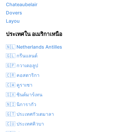
Chateaubelair
Dovers
Layou
ประเทศใน อเมริกาเหนือ
🇳🇱 Netherlands Antilles
🇬🇱 กรีนแลนด์
🇬🇵 กวาเดอลูป
🇨🇷 คอสตาริกา
🇨🇼 คูราเซา
🇸🇽 ซินต์มาร์เทน
🇳🇮 นิการากัว
🇬🇹 ประเทศกัวเตมาลา
🇨🇺 ประเทศคิวบา