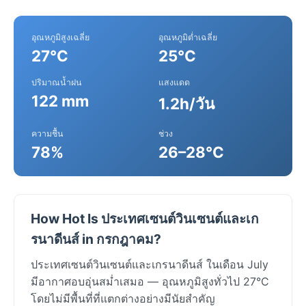
อุณหภูมิสูงเฉลี่ย
อุณหภูมิต่ำเฉลี่ย
27°C
25°C
ปริมาณน้ำฝน
แสงแดด
122 mm
1.2h/วัน
ความชื้น
ช่วง
78%
26–28°C
How Hot Is ประเทศเซนต์วินเซนต์และเก
รนาดีนส์ in กรกฎาคม?
ประเทศเซนต์วินเซนต์และเกรนาดีนส์ ในเดือน July
มีอากาศอบอุ่นสม่ำเสมอ — อุณหภูมิสูงทั่วไป 27°C
โดยไม่มีพื้นที่ที่แตกต่างอย่างมีนัยสำคัญ