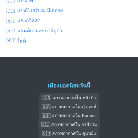
🇵🇲 แซงปีแยร์และมีเกอลง
🇦🇮 แองกวิลลา
🇦🇬 แอนติกาและบาร์บูดา
🇭🇹 ไฮติ
เมืองยอดนิยมวันนี้
🇨🇳 สภาพอากาศใน หนิงปัว
🇸🇦 สภาพอากาศใน ญิดดะฮ์
🇬🇭 สภาพอากาศใน Kumasi
🇨🇮 สภาพอากาศใน อาบีจาน
🇨🇳 สภาพอากาศใน คุนหมิง