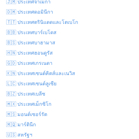
🇯🇲 ประเทศจาเมกา
🇩🇲 ประเทศดอมินีกา
🇹🇹 ประเทศตรินิแดดและโตเบโก
🇧🇧 ประเทศบาร์เบโดส
🇧🇸 ประเทศบาฮามาส
🇭🇳 ประเทศฮอนดูรัส
🇬🇩 ประเทศเกรเนดา
🇰🇳 ประเทศเซนต์คิตส์และเนวิส
🇱🇨 ประเทศเซนต์ลูเซีย
🇧🇿 ประเทศเบลีซ
🇲🇽 ประเทศเม็กซิโก
🇲🇸 มอนต์เซอร์รัต
🇲🇶 มาร์ตินีก
🇺🇸 สหรัฐฯ