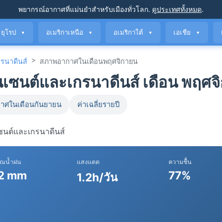
พยากรณ์อากาศที่แม่นยำ
สำหรับเมืองทั่วโลก
.
ดูประเทศทั้งหมด
.
ยุโรป
อเมริกาเหนือ
อเมริกาใต้
เอเชีย
▼
▼
▼
▼
>
รนาดีนส์
สภาพอากาศในเดือนพฤศจิกายน
ซนต์และเกรนาดีนส์ เดือน พฤศจ
าศในเดือนกันยายน
ค่าเฉลี่ยรายปี
เซนต์และเกรนาดีนส์
าณน้ำฝน
แสงแดด
ความชื้น
2 mm
77%
1.2h/วัน