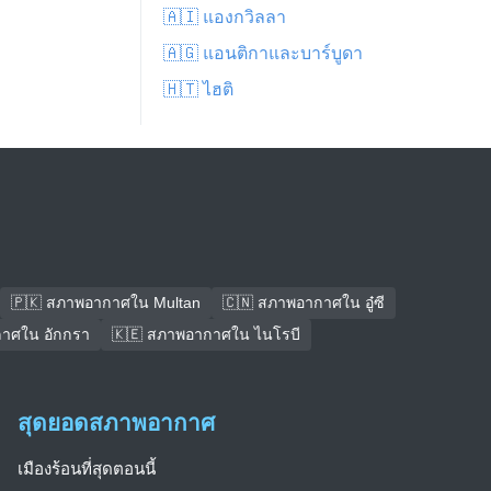
🇦🇮 แองกวิลลา
🇦🇬 แอนติกาและบาร์บูดา
🇭🇹 ไฮติ
🇵🇰 สภาพอากาศใน Multan
🇨🇳 สภาพอากาศใน อู๋ซี
าศใน อักกรา
🇰🇪 สภาพอากาศใน ไนโรบี
สุดยอดสภาพอากาศ
เมืองร้อนที่สุดตอนนี้