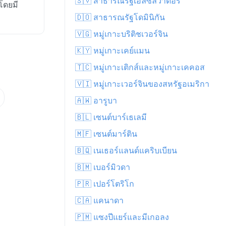
🇸🇻 สาธารณรัฐเอลซัลวาดอร์
โดยมี
🇩🇴 สาธารณรัฐโดมินิกัน
🇻🇬 หมู่เกาะบริติชเวอร์จิน
🇰🇾 หมู่เกาะเคย์แมน
🇹🇨 หมู่เกาะเติกส์และหมู่เกาะเคคอส
🇻🇮 หมู่เกาะเวอร์จินของสหรัฐอเมริกา
🇦🇼 อารูบา
🇧🇱 เซนต์บาร์เธเลมี
🇲🇫 เซนต์มาร์ติน
🇧🇶 เนเธอร์แลนด์แคริบเบียน
🇧🇲 เบอร์มิวดา
🇵🇷 เปอร์โตริโก
🇨🇦 แคนาดา
🇵🇲 แซงปีแยร์และมีเกอลง