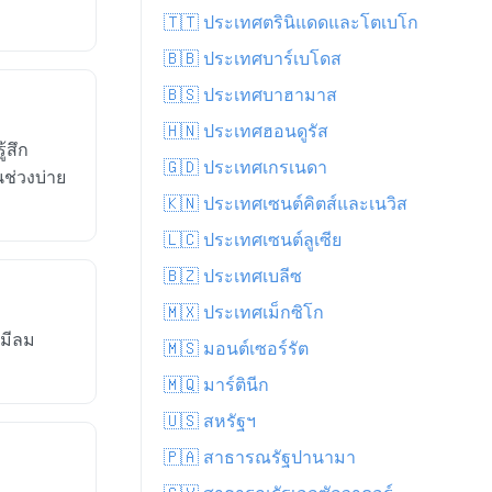
🇹🇹 ประเทศตรินิแดดและโตเบโก
🇧🇧 ประเทศบาร์เบโดส
🇧🇸 ประเทศบาฮามาส
🇭🇳 ประเทศฮอนดูรัส
้สึก
🇬🇩 ประเทศเกรเนดา
ช่วงบ่าย
🇰🇳 ประเทศเซนต์คิตส์และเนวิส
🇱🇨 ประเทศเซนต์ลูเซีย
🇧🇿 ประเทศเบลีซ
🇲🇽 ประเทศเม็กซิโก
ยมีลม
🇲🇸 มอนต์เซอร์รัต
🇲🇶 มาร์ตินีก
🇺🇸 สหรัฐฯ
🇵🇦 สาธารณรัฐปานามา