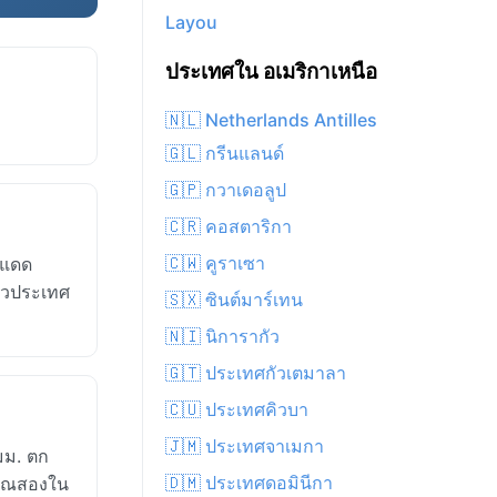
Layou
ประเทศใน อเมริกาเหนือ
🇳🇱 Netherlands Antilles
🇬🇱 กรีนแลนด์
🇬🇵 กวาเดอลูป
🇨🇷 คอสตาริกา
🇨🇼 คูราเซา
งแดด
ั่วประเทศ
🇸🇽 ซินต์มาร์เทน
🇳🇮 นิการากัว
🇬🇹 ประเทศกัวเตมาลา
🇨🇺 ประเทศคิวบา
🇯🇲 ประเทศจาเมกา
มม. ตก
🇩🇲 ประเทศดอมินีกา
มาณสองใน