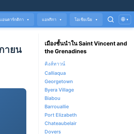
🌐
แอนตาร์กติกา
แอฟริกา
โอเชียเนีย
▾
▼
▼
▼
เมืองชั้นนำใน Saint Vincent and
ิกายน
the Grenadines
คิงส์ทาวน์
Calliaqua
Georgetown
Byera Village
Biabou
Barrouallie
Port Elizabeth
Chateaubelair
Dovers