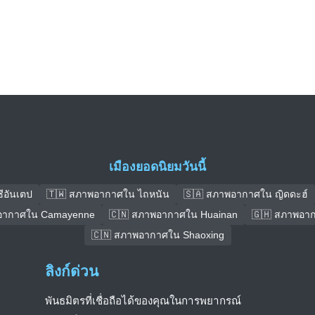
เมืองยอดนิยมวันนี้
ีอันเตป
🇹🇼 สภาพอากาศใน ไถหนัน
🇸🇦 สภาพอากาศใน ญิดดะฮ์
อากาศใน Camayenne
🇨🇳 สภาพอากาศใน Huainan
🇬🇭 สภาพอาก
🇨🇳 สภาพอากาศใน Shaoxing
ลิงก์ด่วน
พันธมิตรที่เชื่อถือได้ของคุณในการพยากรณ์