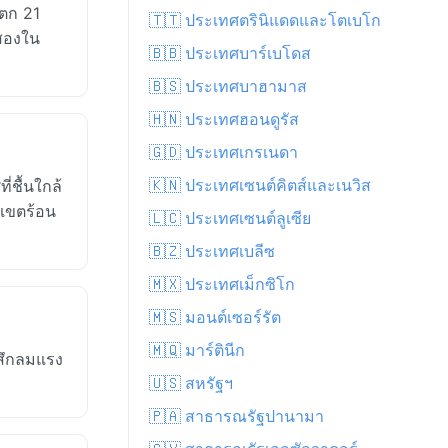
 ตก 21
🇹🇹 ประเทศตรินิแดดและโตเบโก
สองใน
🇧🇧 ประเทศบาร์เบโดส
🇧🇸 ประเทศบาฮามาส
🇭🇳 ประเทศฮอนดูรัส
🇬🇩 ประเทศเกรเนดา
🇰🇳 ประเทศเซนต์คิตส์และเนวิส
่ชื้นใกล้
ะเขตร้อน
🇱🇨 ประเทศเซนต์ลูเซีย
🇧🇿 ประเทศเบลีซ
🇲🇽 ประเทศเม็กซิโก
🇲🇸 มอนต์เซอร์รัต
🇲🇶 มาร์ตินีก
้สึกลมแรง
🇺🇸 สหรัฐฯ
🇵🇦 สาธารณรัฐปานามา