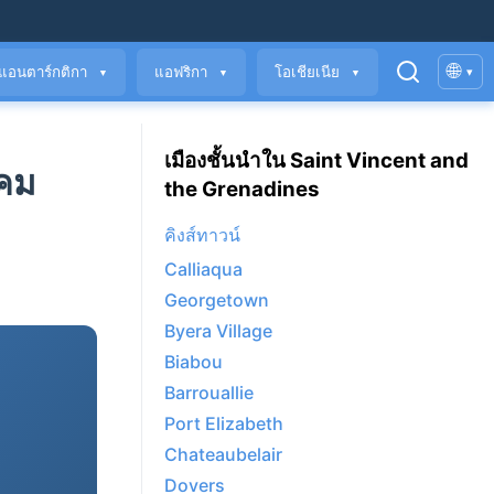
🌐
แอนตาร์กติกา
แอฟริกา
โอเชียเนีย
▾
▼
▼
▼
เมืองชั้นนำใน Saint Vincent and
าคม
the Grenadines
คิงส์ทาวน์
Calliaqua
Georgetown
Byera Village
Biabou
Barrouallie
Port Elizabeth
Chateaubelair
Dovers