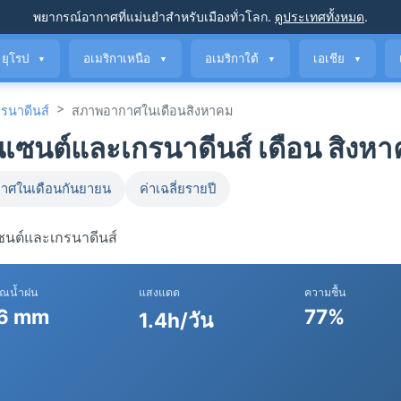
พยากรณ์อากาศที่แม่นยำ
สำหรับเมืองทั่วโลก
.
ดูประเทศทั้งหมด
.
ยุโรป
อเมริกาเหนือ
อเมริกาใต้
เอเชีย
▼
▼
▼
▼
>
รนาดีนส์
สภาพอากาศในเดือนสิงหาคม
ซนต์และเกรนาดีนส์ เดือน สิงห
าศในเดือนกันยายน
ค่าเฉลี่ยรายปี
เซนต์และเกรนาดีนส์
าณน้ำฝน
แสงแดด
ความชื้น
6 mm
77%
1.4h/วัน