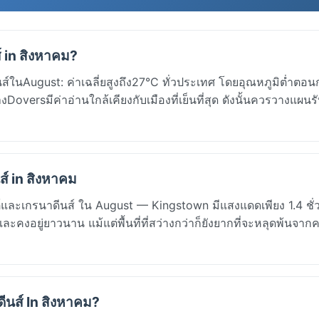
 in สิงหาคม?
์ในAugust: ค่าเฉลี่ยสูงถึง27°C ทั่วประเทศ โดยอุณหภูมิต่ำตอ
งDoversมีค่าอ่านใกล้เคียงกับเมืองที่เย็นที่สุด ดังนั้นควรวางแผนร
์ in สิงหาคม
์และเกรนาดีนส์ ใน August — Kingstown มีแสงแดดเพียง 1.4 ชั่
ะคงอยู่ยาวนาน แม้แต่พื้นที่ที่สว่างกว่าก็ยังยากที่จะหลุดพ้นจา
ีนส์ In สิงหาคม?