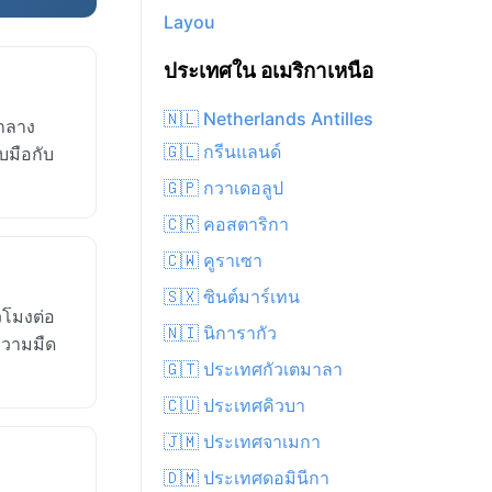
Layou
ประเทศใน อเมริกาเหนือ
🇳🇱 Netherlands Antilles
นกลาง
🇬🇱 กรีนแลนด์
ับมือกับ
🇬🇵 กวาเดอลูป
🇨🇷 คอสตาริกา
🇨🇼 คูราเซา
🇸🇽 ซินต์มาร์เทน
วโมงต่อ
🇳🇮 นิการากัว
กความมืด
🇬🇹 ประเทศกัวเตมาลา
🇨🇺 ประเทศคิวบา
🇯🇲 ประเทศจาเมกา
🇩🇲 ประเทศดอมินีกา