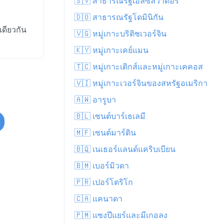
🇸🇻 สาธารณรัฐเอลซัลวาดอร์
🇩🇴 สาธารณรัฐโดมินิกัน
ดียวกัน
🇻🇬 หมู่เกาะบริติชเวอร์จิน
🇰🇾 หมู่เกาะเคย์แมน
🇹🇨 หมู่เกาะเติกส์และหมู่เกาะเคคอส
🇻🇮 หมู่เกาะเวอร์จินของสหรัฐอเมริกา
🇦🇼 อารูบา
🇧🇱 เซนต์บาร์เธเลมี
🇲🇫 เซนต์มาร์ติน
🇧🇶 เนเธอร์แลนด์แคริบเบียน
🇧🇲 เบอร์มิวดา
🇵🇷 เปอร์โตริโก
🇨🇦 แคนาดา
🇵🇲 แซงปีแยร์และมีเกอลง