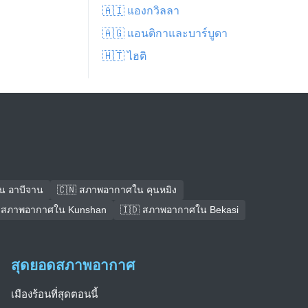
🇦🇮 แองกวิลลา
🇦🇬 แอนติกาและบาร์บูดา
🇭🇹 ไฮติ
น อาบีจาน
🇨🇳 สภาพอากาศใน คุนหมิง
 สภาพอากาศใน Kunshan
🇮🇩 สภาพอากาศใน Bekasi
สุดยอดสภาพอากาศ
เมืองร้อนที่สุดตอนนี้