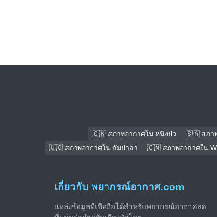
🇨🇳 สภาพอากาศใน หนิงปัว
🇸🇦 สภา
🇺🇬 สภาพอากาศใน กัมปาลา
🇨🇳 สภาพอากาศใน We
เกี่ยวกับ พยากรณ์อากาศ.com
แหล่งข้อมูลที่เชื่อถือได้สำหรับพยากรณ์อากาศสด