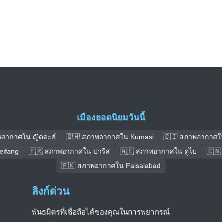
เมืองยอดนิยมวันนี้
พอากาศใน ญิดดะฮ์
🇬🇭 สภาพอากาศใน Kumasi
🇨🇮 สภาพอากาศใ
ifang
🇫🇷 สภาพอากาศใน ปารีส
🇦🇪 สภาพอากาศใน ดูไบ
🇨🇳
🇵🇰 สภาพอากาศใน Faisalabad
ลิงก์ด่วน
พันธมิตรที่เชื่อถือได้ของคุณในการพยากรณ์