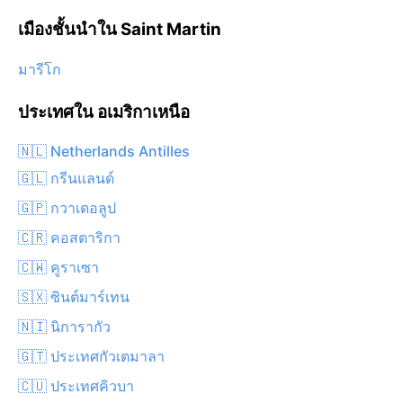
เมืองชั้นนำใน Saint Martin
มารีโก
ประเทศใน อเมริกาเหนือ
🇳🇱 Netherlands Antilles
🇬🇱 กรีนแลนด์
🇬🇵 กวาเดอลูป
🇨🇷 คอสตาริกา
🇨🇼 คูราเซา
🇸🇽 ซินต์มาร์เทน
🇳🇮 นิการากัว
🇬🇹 ประเทศกัวเตมาลา
🇨🇺 ประเทศคิวบา