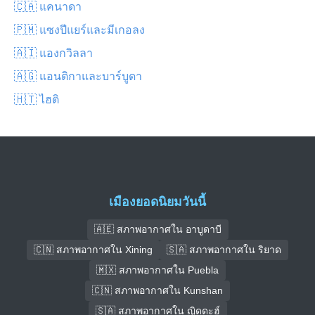
🇨🇦 แคนาดา
🇵🇲 แซงปีแยร์และมีเกอลง
🇦🇮 แองกวิลลา
🇦🇬 แอนติกาและบาร์บูดา
🇭🇹 ไฮติ
เมืองยอดนิยมวันนี้
🇦🇪 สภาพอากาศใน อาบูดาบี
🇨🇳 สภาพอากาศใน Xining
🇸🇦 สภาพอากาศใน ริยาด
🇲🇽 สภาพอากาศใน Puebla
🇨🇳 สภาพอากาศใน Kunshan
🇸🇦 สภาพอากาศใน ญิดดะฮ์