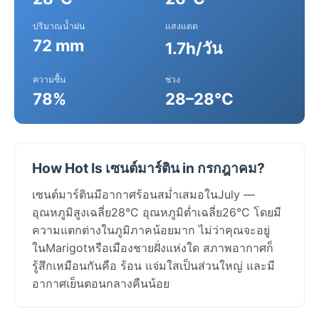
ปริมาณน้ำฝน
แสงแดด
72 mm
1.7h/วัน
ความชื้น
ช่วง
78%
28–28°C
How Hot Is เซนต์มาร์ติน in กรกฎาคม?
เซนต์มาร์ตินมีอากาศร้อนสม่ำเสมอในJuly —
อุณหภูมิสูงเฉลี่ย28°C อุณหภูมิต่ำเฉลี่ย26°C โดยมี
ความแตกต่างในภูมิภาคน้อยมาก ไม่ว่าคุณจะอยู่
ในMarigotหรือเมืองชายฝั่งแห่งใด สภาพอากาศก็
รู้สึกเหมือนกันคือ ร้อน แจ่มใสเป็นส่วนใหญ่ และมี
อากาศเย็นตอนกลางคืนน้อย