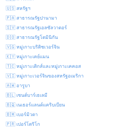
🇺🇸 สหรัฐฯ
🇵🇦 สาธารณรัฐปานามา
🇸🇻 สาธารณรัฐเอลซัลวาดอร์
🇩🇴 สาธารณรัฐโดมินิกัน
🇻🇬 หมู่เกาะบริติชเวอร์จิน
🇰🇾 หมู่เกาะเคย์แมน
🇹🇨 หมู่เกาะเติกส์และหมู่เกาะเคคอส
🇻🇮 หมู่เกาะเวอร์จินของสหรัฐอเมริกา
🇦🇼 อารูบา
🇧🇱 เซนต์บาร์เธเลมี
🇧🇶 เนเธอร์แลนด์แคริบเบียน
🇧🇲 เบอร์มิวดา
🇵🇷 เปอร์โตริโก