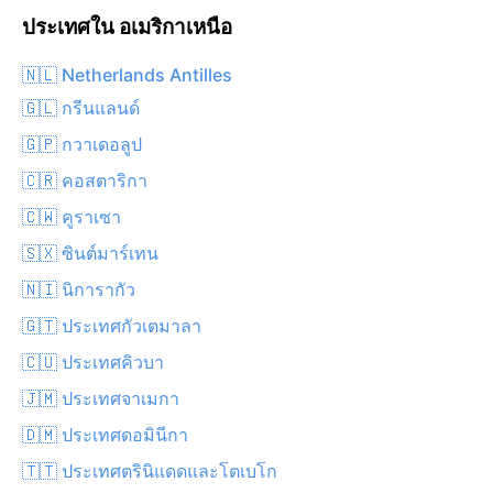
ประเทศใน อเมริกาเหนือ
🇳🇱 Netherlands Antilles
🇬🇱 กรีนแลนด์
🇬🇵 กวาเดอลูป
🇨🇷 คอสตาริกา
🇨🇼 คูราเซา
🇸🇽 ซินต์มาร์เทน
🇳🇮 นิการากัว
🇬🇹 ประเทศกัวเตมาลา
🇨🇺 ประเทศคิวบา
🇯🇲 ประเทศจาเมกา
🇩🇲 ประเทศดอมินีกา
🇹🇹 ประเทศตรินิแดดและโตเบโก