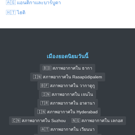
🇦🇬 แอนติกาและบาร์บูดา
🇭🇹 ไฮติ
เมืองยอดนิยมวันนี้
🇧🇩 สภาพอากาศใน ธากา
🇮🇳 สภาพอากาศใน Rasapūdipalem
🇧🇫 สภาพอากาศใน วากาดูกู
🇮🇳 สภาพอากาศใน เจนไน
🇹🇷 สภาพอากาศใน อาดานา
🇮🇳 สภาพอากาศใน Hyderabad
🇨🇳 สภาพอากาศใน Suzhou
🇳🇬 สภาพอากาศใน เลกอส
🇦🇹 สภาพอากาศใน เวียนนา