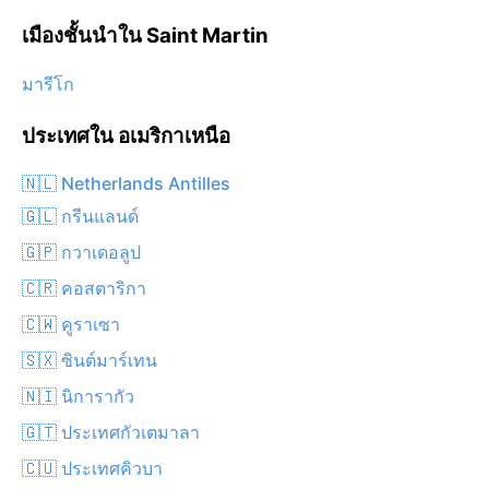
เมืองชั้นนำใน Saint Martin
มารีโก
ประเทศใน อเมริกาเหนือ
🇳🇱 Netherlands Antilles
🇬🇱 กรีนแลนด์
🇬🇵 กวาเดอลูป
🇨🇷 คอสตาริกา
🇨🇼 คูราเซา
🇸🇽 ซินต์มาร์เทน
🇳🇮 นิการากัว
🇬🇹 ประเทศกัวเตมาลา
🇨🇺 ประเทศคิวบา