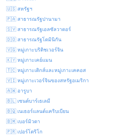
🇺🇸 สหรัฐฯ
🇵🇦 สาธารณรัฐปานามา
🇸🇻 สาธารณรัฐเอลซัลวาดอร์
🇩🇴 สาธารณรัฐโดมินิกัน
🇻🇬 หมู่เกาะบริติชเวอร์จิน
🇰🇾 หมู่เกาะเคย์แมน
🇹🇨 หมู่เกาะเติกส์และหมู่เกาะเคคอส
🇻🇮 หมู่เกาะเวอร์จินของสหรัฐอเมริกา
🇦🇼 อารูบา
🇧🇱 เซนต์บาร์เธเลมี
🇧🇶 เนเธอร์แลนด์แคริบเบียน
🇧🇲 เบอร์มิวดา
🇵🇷 เปอร์โตริโก