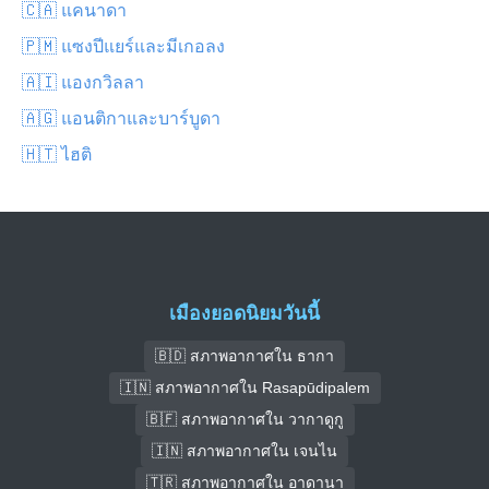
🇨🇦 แคนาดา
🇵🇲 แซงปีแยร์และมีเกอลง
🇦🇮 แองกวิลลา
🇦🇬 แอนติกาและบาร์บูดา
🇭🇹 ไฮติ
เมืองยอดนิยมวันนี้
🇧🇩 สภาพอากาศใน ธากา
🇮🇳 สภาพอากาศใน Rasapūdipalem
🇧🇫 สภาพอากาศใน วากาดูกู
🇮🇳 สภาพอากาศใน เจนไน
🇹🇷 สภาพอากาศใน อาดานา