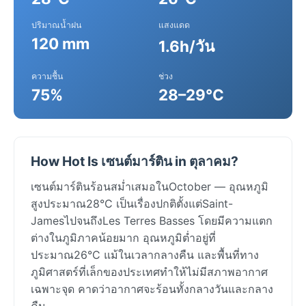
ปริมาณน้ำฝน
แสงแดด
120 mm
1.6h/วัน
ความชื้น
ช่วง
75%
28–29°C
How Hot Is เซนต์มาร์ติน in ตุลาคม?
เซนต์มาร์ตินร้อนสม่ำเสมอในOctober — อุณหภูมิ
สูงประมาณ28°C เป็นเรื่องปกติตั้งแต่Saint-
JamesไปจนถึงLes Terres Basses โดยมีความแตก
ต่างในภูมิภาคน้อยมาก อุณหภูมิต่ำอยู่ที่
ประมาณ26°C แม้ในเวลากลางคืน และพื้นที่ทาง
ภูมิศาสตร์ที่เล็กของประเทศทำให้ไม่มีสภาพอากาศ
เฉพาะจุด คาดว่าอากาศจะร้อนทั้งกลางวันและกลาง
คืน