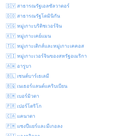
🇸🇻 สาธารณรัฐเอลซัลวาดอร์
🇩🇴 สาธารณรัฐโดมินิกัน
🇻🇬 หมู่เกาะบริติชเวอร์จิน
🇰🇾 หมู่เกาะเคย์แมน
🇹🇨 หมู่เกาะเติกส์และหมู่เกาะเคคอส
🇻🇮 หมู่เกาะเวอร์จินของสหรัฐอเมริกา
🇦🇼 อารูบา
🇧🇱 เซนต์บาร์เธเลมี
🇧🇶 เนเธอร์แลนด์แคริบเบียน
🇧🇲 เบอร์มิวดา
🇵🇷 เปอร์โตริโก
🇨🇦 แคนาดา
🇵🇲 แซงปีแยร์และมีเกอลง
🇦🇮 แองกวิลลา