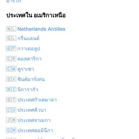
มารีโก
ประเทศใน อเมริกาเหนือ
🇳🇱 Netherlands Antilles
🇬🇱 กรีนแลนด์
🇬🇵 กวาเดอลูป
🇨🇷 คอสตาริกา
🇨🇼 คูราเซา
🇸🇽 ซินต์มาร์เทน
🇳🇮 นิการากัว
🇬🇹 ประเทศกัวเตมาลา
🇨🇺 ประเทศคิวบา
🇯🇲 ประเทศจาเมกา
🇩🇲 ประเทศดอมินีกา