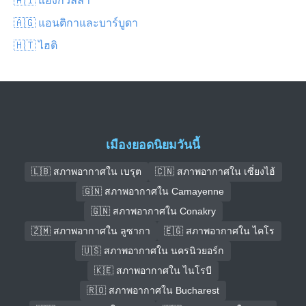
🇦🇬 แอนติกาและบาร์บูดา
🇭🇹 ไฮติ
เมืองยอดนิยมวันนี้
🇱🇧 สภาพอากาศใน เบรุต
🇨🇳 สภาพอากาศใน เซี่ยงไฮ้
🇬🇳 สภาพอากาศใน Camayenne
🇬🇳 สภาพอากาศใน Conakry
🇿🇲 สภาพอากาศใน ลูซากา
🇪🇬 สภาพอากาศใน ไคโร
🇺🇸 สภาพอากาศใน นครนิวยอร์ก
🇰🇪 สภาพอากาศใน ไนโรบี
🇷🇴 สภาพอากาศใน Bucharest