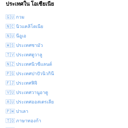
ประเทศใน โอเชียเนีย
🇬🇺 กวม
🇳🇨 นิวแคลิโดเนีย
🇳🇺 นีอูเอ
🇼🇸 ประเทศซามัว
🇹🇻 ประเทศตูวาลู
🇳🇿 ประเทศนิวซีแลนด์
🇵🇬 ประเทศปาปัวนิวกินี
🇫🇯 ประเทศฟิจิ
🇻🇺 ประเทศวานูอาตู
🇦🇺 ประเทศออสเตรเลีย
🇵🇼 ปาเลา
🇹🇴 ภาษาทองก้า