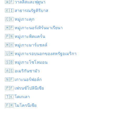
🇼🇫 วาลลิสและฟุตูนา
🇰🇮 สาธารณรัฐคิริบาส
🇨🇰 หมู่เกาะคุก
🇲🇵 หมู่เกาะนอร์เทิร์นมาเรียนา
🇵🇳 หมู่เกาะพิตแคร์น
🇲🇭 หมู่เกาะมาร์แชลล์
🇺🇲 หมู่เกาะรอบนอกของสหรัฐอเมริกา
🇸🇧 หมู่เกาะโซโลมอน
🇦🇸 อเมริกันซามัว
🇳🇫 เกาะนอร์ฟอล์ก
🇵🇫 เฟรนช์โปลินีเซีย
🇹🇰 โตเกเลา
🇫🇲 ไมโครนีเซีย