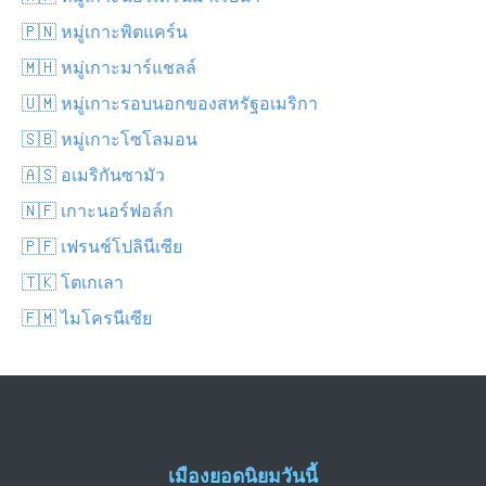
🇵🇳 หมู่เกาะพิตแคร์น
🇲🇭 หมู่เกาะมาร์แชลล์
🇺🇲 หมู่เกาะรอบนอกของสหรัฐอเมริกา
🇸🇧 หมู่เกาะโซโลมอน
🇦🇸 อเมริกันซามัว
🇳🇫 เกาะนอร์ฟอล์ก
🇵🇫 เฟรนช์โปลินีเซีย
🇹🇰 โตเกเลา
🇫🇲 ไมโครนีเซีย
เมืองยอดนิยมวันนี้