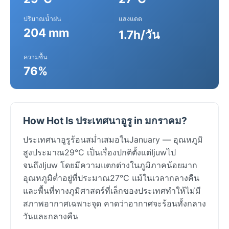
ปริมาณน้ำฝน
แสงแดด
204 mm
1.7h/วัน
ความชื้น
76%
How Hot Is ประเทศนาอูรู in มกราคม?
ประเทศนาอูรูร้อนสม่ำเสมอในJanuary — อุณหภูมิ
สูงประมาณ29°C เป็นเรื่องปกติตั้งแต่Ijuwไป
จนถึงIjuw โดยมีความแตกต่างในภูมิภาคน้อยมาก
อุณหภูมิต่ำอยู่ที่ประมาณ27°C แม้ในเวลากลางคืน
และพื้นที่ทางภูมิศาสตร์ที่เล็กของประเทศทำให้ไม่มี
สภาพอากาศเฉพาะจุด คาดว่าอากาศจะร้อนทั้งกลาง
วันและกลางคืน