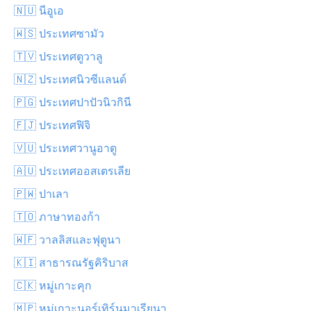
🇳🇺 นีอูเอ
🇼🇸 ประเทศซามัว
🇹🇻 ประเทศตูวาลู
🇳🇿 ประเทศนิวซีแลนด์
🇵🇬 ประเทศปาปัวนิวกินี
🇫🇯 ประเทศฟิจิ
🇻🇺 ประเทศวานูอาตู
🇦🇺 ประเทศออสเตรเลีย
🇵🇼 ปาเลา
🇹🇴 ภาษาทองก้า
🇼🇫 วาลลิสและฟุตูนา
🇰🇮 สาธารณรัฐคิริบาส
🇨🇰 หมู่เกาะคุก
🇲🇵 หมู่เกาะนอร์เทิร์นมาเรียนา