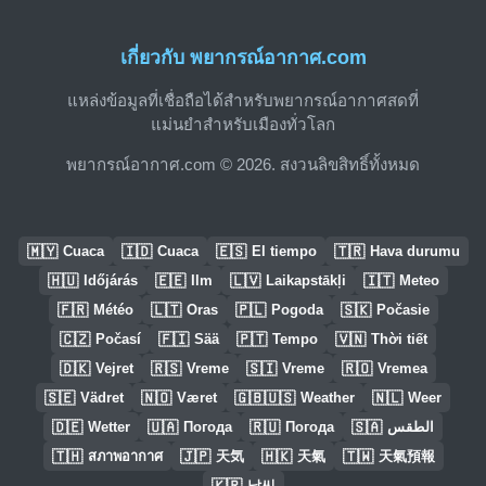
เกี่ยวกับ พยากรณ์อากาศ.com
แหล่งข้อมูลที่เชื่อถือได้สำหรับพยากรณ์อากาศสดที่
แม่นยำสำหรับเมืองทั่วโลก
พยากรณ์อากาศ.com © 2026. สงวนลิขสิทธิ์ทั้งหมด
🇲🇾
🇮🇩
🇪🇸
🇹🇷
Cuaca
Cuaca
El tiempo
Hava durumu
🇭🇺
🇪🇪
🇱🇻
🇮🇹
Időjárás
Ilm
Laikapstākļi
Meteo
🇫🇷
🇱🇹
🇵🇱
🇸🇰
Météo
Oras
Pogoda
Počasie
🇨🇿
🇫🇮
🇵🇹
🇻🇳
Počasí
Sää
Tempo
Thời tiết
🇩🇰
🇷🇸
🇸🇮
🇷🇴
Vejret
Vreme
Vreme
Vremea
🇸🇪
🇳🇴
🇬🇧🇺🇸
🇳🇱
Vädret
Været
Weather
Weer
🇩🇪
🇺🇦
🇷🇺
🇸🇦
Wetter
Погода
Погода
الطقس
🇹🇭
🇯🇵
🇭🇰
🇹🇼
สภาพอากาศ
天気
天氣
天氣預報
🇰🇷
날씨