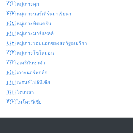
🇨🇰 หมู่เกาะคุก
🇲🇵 หมู่เกาะนอร์เทิร์นมาเรียนา
🇵🇳 หมู่เกาะพิตแคร์น
🇲🇭 หมู่เกาะมาร์แชลล์
🇺🇲 หมู่เกาะรอบนอกของสหรัฐอเมริกา
🇸🇧 หมู่เกาะโซโลมอน
🇦🇸 อเมริกันซามัว
🇳🇫 เกาะนอร์ฟอล์ก
🇵🇫 เฟรนช์โปลินีเซีย
🇹🇰 โตเกเลา
🇫🇲 ไมโครนีเซีย