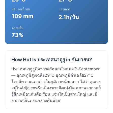
ปริมาณน้ำฝน
แสงแดด
109 mm
2.1h/วัน
ความชื้น
73%
How Hot Is ประเทศนาอูรู in กันยายน?
ประเทศนาอูรูมีอากาศร้อนสม่ำเสมอในSeptember
— อุณหภูมิสูงเฉลี่ย29°C อุณหภูมิต่ำเฉลี่ย27°C
โดยมีความแตกต่างในภูมิภาคน้อยมาก ไม่ว่าคุณจะ
อยู่ในArijejenหรือเมืองชายฝั่งแห่งใด สภาพอากาศก็
รู้สึกเหมือนกันคือ ร้อน แจ่มใสเป็นส่วนใหญ่ และมี
อากาศเย็นตอนกลางคืนน้อย