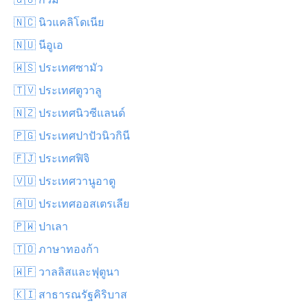
🇳🇨 นิวแคลิโดเนีย
🇳🇺 นีอูเอ
🇼🇸 ประเทศซามัว
🇹🇻 ประเทศตูวาลู
🇳🇿 ประเทศนิวซีแลนด์
🇵🇬 ประเทศปาปัวนิวกินี
🇫🇯 ประเทศฟิจิ
🇻🇺 ประเทศวานูอาตู
🇦🇺 ประเทศออสเตรเลีย
🇵🇼 ปาเลา
🇹🇴 ภาษาทองก้า
🇼🇫 วาลลิสและฟุตูนา
🇰🇮 สาธารณรัฐคิริบาส