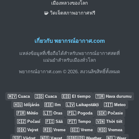
เมืองหลวงของโลก
🧩 วิดเจ็ตสภาพอากาศฟรี
เกี่ยวกับ พยากรณ์อากาศ.com
แหล่งข้อมูลที่เชื่อถือได้สำหรับพยากรณ์อากาศสดที่
แม่นยำสำหรับเมืองทั่วโลก
พยากรณ์อากาศ.com © 2026. สงวนลิขสิทธิ์ทั้งหมด
🇲🇾
🇮🇩
🇪🇸
🇹🇷
Cuaca
Cuaca
El tiempo
Hava durumu
🇭🇺
🇪🇪
🇱🇻
🇮🇹
Időjárás
Ilm
Laikapstākļi
Meteo
🇫🇷
🇱🇹
🇵🇱
🇸🇰
Météo
Oras
Pogoda
Počasie
🇨🇿
🇫🇮
🇵🇹
🇻🇳
Počasí
Sää
Tempo
Thời tiết
🇩🇰
🇷🇸
🇸🇮
🇷🇴
Vejret
Vreme
Vreme
Vremea
🇸🇪
🇳🇴
🇬🇧🇺🇸
🇳🇱
Vädret
Været
Weather
Weer