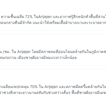
มชื้นเฉลี่ย 72% ในArijejen และอากาศรู้สึกหนักทั่วพื้นที่ส่วน
อนกลางคืนมีจำกัด แนะนำให้เตรียมเสื้อผ้าบางเบาและระบายอาก
 กม./ชม. ใน Arijejen โดยมีสภาพลมที่อ่อนโยนคล้ายกันในภูมิภาค
จนก่อกวน เมืองชายฝั่งอาจมีลมแรงกว่าเล็กน้อย
เฉลี่ยเมฆปกคลุม 70% ใน Arijejen และสภาพมืดครึ้มคล้ายกันใน
ช่วงสีเทาจะยาวนานสลับกับช่วงสว่างสั้นๆ พื้นที่ชายฝั่งอาจมีเม