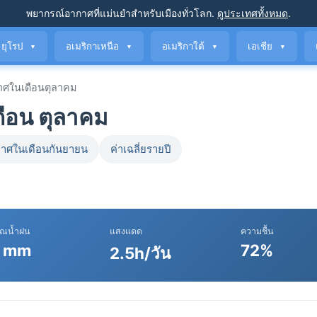
พยากรณ์อากาศที่แม่นยำ
สำหรับเมืองทั่วโลก
.
ดูประเทศทั้งหมด
.
ยุโรป
อเมริกาเหนือ
อเมริกาใต้
เอเชีย
▼
▼
▼
▼
ศในเดือนตุลาคม
ือน ตุลาคม
าศในเดือนกันยายน
ค่าเฉลี่ยรายปี
าณน้ำฝน
แสงแดด
ความชื้น
 mm
72%
2.5h/วัน