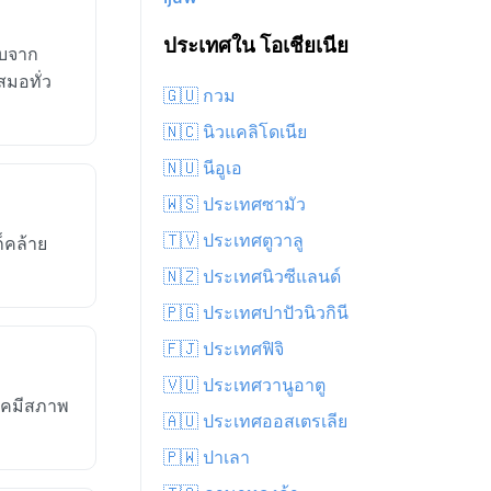
ประเทศใน โอเชียเนีย
คบจาก
สมอทั่ว
🇬🇺 กวม
🇳🇨 นิวแคลิโดเนีย
🇳🇺 นีอูเอ
🇼🇸 ประเทศซามัว
🇹🇻 ประเทศตูวาลู
็คล้าย
🇳🇿 ประเทศนิวซีแลนด์
🇵🇬 ประเทศปาปัวนิวกินี
🇫🇯 ประเทศฟิจิ
🇻🇺 ประเทศวานูอาตู
ภาคมีสภาพ
🇦🇺 ประเทศออสเตรเลีย
🇵🇼 ปาเลา