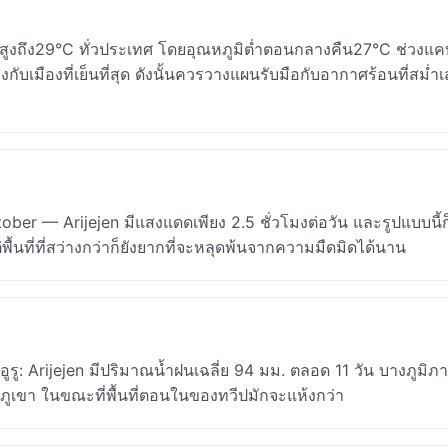
่ยสูงถึง29°C ทั่วประเทศ โดยอุณหภูมิต่ำตอนกลางคืน27°C ช่วงแ
ียงกับเมืองที่เย็นที่สุด ดังนั้นควรวางแผนรับมือกับอากาศร้อนที่สม่ำเ
ber — Arijejen มีแสงแดดเพียง 2.5 ชั่วโมงต่อวัน และรูปแบบนี้ก
้นที่ที่สว่างกว่าก็ยังยากที่จะหลุดพ้นจากความมืดมิดได้นาน
: Arijejen มีปริมาณน้ำฝนเฉลี่ย 94 มม. ตลอด 11 วัน บางภูมิ
นวภูเขา ในขณะที่พื้นที่ตอนในของทวีปมักจะแห้งกว่า