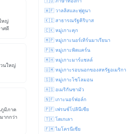
🇹🇴 ภาษาทองก้า
🇼🇫 วาลลิสและฟุตูนา
🇰🇮 สาธารณรัฐคิริบาส
ใหญ่
าศดี
🇨🇰 หมู่เกาะคุก
🇲🇵 หมู่เกาะนอร์เทิร์นมาเรียนา
🇵🇳 หมู่เกาะพิตแคร์น
🇲🇭 หมู่เกาะมาร์แชลล์
ส่วนใหญ่
🇺🇲 หมู่เกาะรอบนอกของสหรัฐอเมริกา
🇸🇧 หมู่เกาะโซโลมอน
🇦🇸 อเมริกันซามัว
🇳🇫 เกาะนอร์ฟอล์ก
🇵🇫 เฟรนช์โปลินีเซีย
ภูมิภาค
ฆมากกว่า
🇹🇰 โตเกเลา
🇫🇲 ไมโครนีเซีย