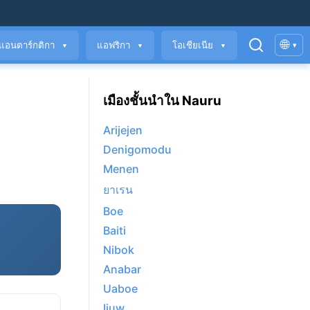
🌐
แอนตาร์กติกา
แอฟริกา
โอเชียเนีย
▾
▼
▼
▼
เมืองชั้นนำใน Nauru
Arijejen
Denigomodu
Menen
ยาเรน
Boe
Baiti
Nibok
Anabar
Uaboe
Ijuw