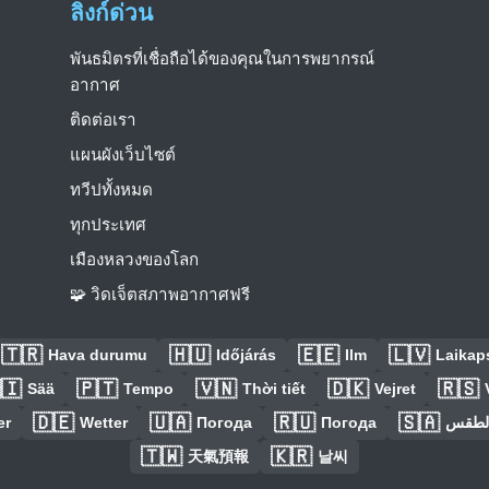
ลิงก์ด่วน
พันธมิตรที่เชื่อถือได้ของคุณในการพยากรณ์
อากาศ
ติดต่อเรา
แผนผังเว็บไซต์
ทวีปทั้งหมด
ทุกประเทศ
เมืองหลวงของโลก
🧩 วิดเจ็ตสภาพอากาศฟรี
🇹🇷
🇭🇺
🇪🇪
🇱🇻
Hava durumu
Időjárás
Ilm
Laikaps
🇮
🇵🇹
🇻🇳
🇩🇰
🇷🇸
Sää
Tempo
Thời tiết
Vejret
🇩🇪
🇺🇦
🇷🇺
🇸🇦
er
Wetter
Погода
Погода
الطق
🇹🇼
🇰🇷
天氣預報
날씨