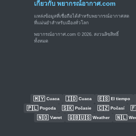
เกี่ยวกับ พยากรณ์อากาศ.com
แหล่งข้อมูลที่เชื่อถือได้สำหรับพยากรณ์อากาศสด
ที่แม่นยำสำหรับเมืองทั่วโลก
พยากรณ์อากาศ.com © 2026. สงวนลิขสิทธิ์
ทั้งหมด
🇲🇾
🇮🇩
🇪🇸
Cuaca
Cuaca
El tiempo
🇵🇱
🇸🇰
🇨🇿

Pogoda
Počasie
Počasí
🇳🇴
🇬🇧🇺🇸
🇳🇱
Været
Weather
We