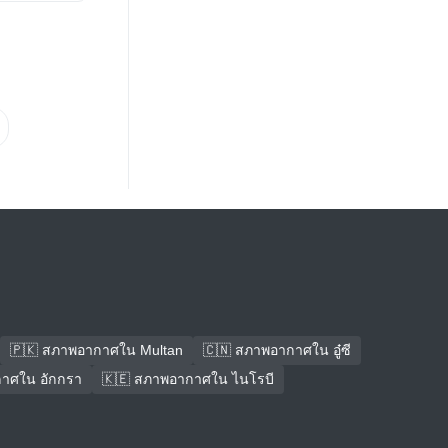
🇵🇰 สภาพอากาศใน Multan
🇨🇳 สภาพอากาศใน อู๋ซี
าศใน อักกรา
🇰🇪 สภาพอากาศใน ไนโรบี